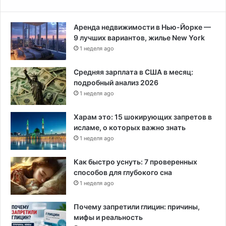
с
я
Аренда недвижимости в Нью-Йорке —
в
9 лучших вариантов, жилье New York
о
1 неделя ago
т
ч
е
Средняя зарплата в США в месяц:
т
подробный анализ 2026
е
1 неделя ago
Харам это: 15 шокирующих запретов в
исламе, о которых важно знать
1 неделя ago
Как быстро уснуть: 7 проверенных
способов для глубокого сна
1 неделя ago
Почему запретили глицин: причины,
мифы и реальность