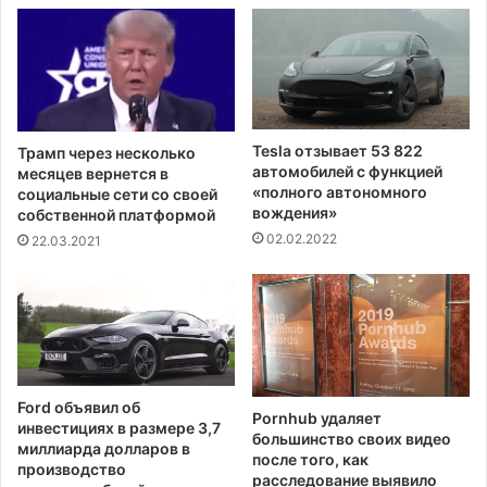
а
л
н
и
н
н
а
а
а
д
у
э
к
с
Tesla отзывает 53 822
Трамп через несколько
ц
м
автомобилей с функцией
месяцев вернется в
и
и
«полного автономного
социальные сети со своей
о
н
вождения»
собственной платформой
н
ц
02.02.2022
22.03.2021
е
а
з
м
а
и
2
В
,
М
3
С
7
у
Ford объявил об
м
Pornhub удаляет
б
инвестициях в размере 3,7
большинство своих видео
и
е
миллиарда долларов в
после того, как
л
р
производство
расследование выявило
л
е