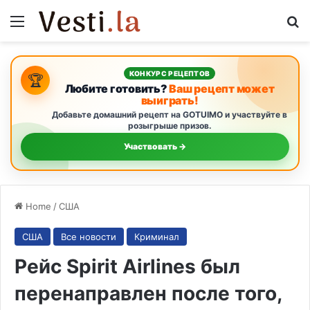
Menu
S
КОНКУРС РЕЦЕПТОВ
🏆
Любите готовить?
Ваш рецепт может
выиграть!
Добавьте домашний рецепт на GOTUIMO и участвуйте в
розыгрыше призов.
Участвовать →
Home
/
США
США
Все новости
Криминал
Рейс Spirit Airlines был
перенаправлен после того,