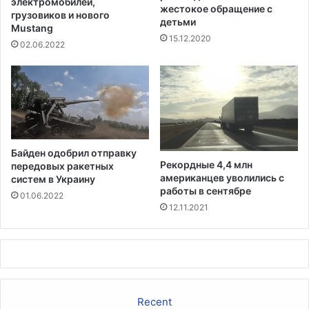
электромобилей,
жестокое обращение с
и
г
грузовиков и нового
детьми
о
Mustang
о
15.12.2020
н
в
02.06.2022
а
К
д
а
о
л
л
и
л
ф
а
о
р
р
Байден одобрил отправку
о
н
Рекордные 4,4 млн
передовых ракетных
в
и
американцев уволились с
систем в Украину
и
работы в сентябре
01.06.2022
,
12.11.2021
г
о
в
о
р
и
Recent
т