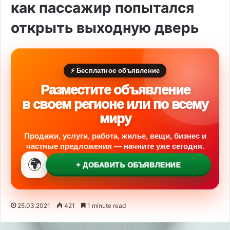
как пассажир попытался
открыть выходную дверь
⚡ Бесплатное объявление
Разместите объявление
в своем регионе или по всему
миру
Продажи, услуги, работа, жилье, вещи, бизнес и
частные предложения — начните уже сегодня.
🌍
+ ДОБАВИТЬ ОБЪЯВЛЕНИЕ
25.03.2021
421
1 minute read