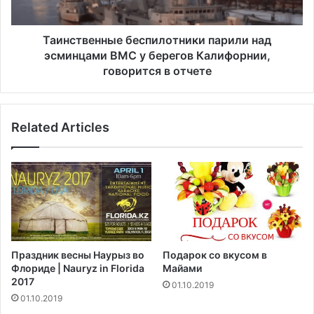
к
е
и
н
й
н
Таинственные беспилотники парили над
п
ы
эсминцами ВМС у берегов Калифорнии,
а
е
говорится в отчете
р
б
к
е
Н
с
ь
Related Articles
п
ю
и
-
л
Д
о
ж
т
е
н
р
и
с
к
и
и
Праздник весны Наурыз во
Подарок со вкусом в
п
п
Флориде | Nauryz in Florida
Майами
р
а
2017
01.10.2019
о
р
01.10.2019
д
и