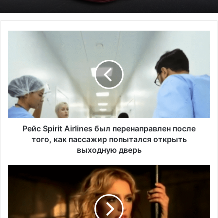
Р
е
й
с
S
p
i
r
i
t
Рейс Spirit Airlines был перенаправлен после
A
того, как пассажир попытался открыть
i
выходную дверь
r
l
А
i
д
n
в
e
о
s
к