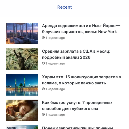
р
с
Recent
ь
т
а
е
Аренда недвижимости в Нью-Йорке —
е
9 лучших вариантов, жилье New York
о
1 неделя ago
п
е
к
Средняя зарплата в США в месяц:
у
подробный анализ 2026
н
1 неделя ago
а
Харам это: 15 шокирующих запретов в
исламе, о которых важно знать
1 неделя ago
Как быстро уснуть: 7 проверенных
способов для глубокого сна
1 неделя ago
Почему запретили глицин: причины,