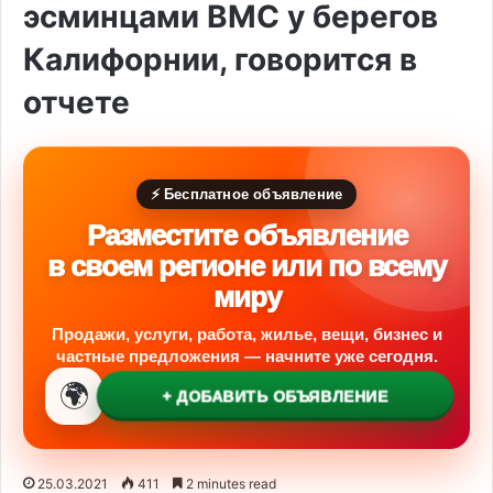
эсминцами ВМС у берегов
Калифорнии, говорится в
отчете
⚡ Бесплатное объявление
Разместите объявление
в своем регионе или по всему
миру
Продажи, услуги, работа, жилье, вещи, бизнес и
частные предложения — начните уже сегодня.
🌍
+ ДОБАВИТЬ ОБЪЯВЛЕНИЕ
25.03.2021
411
2 minutes read