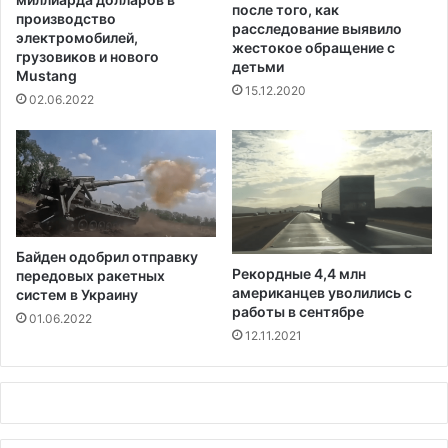
после того, как
л
к
производство
расследование выявило
с
е
электромобилей,
жестокое обращение с
я
о
грузовиков и нового
детьми
о
Mustang
т
15.12.2020
т
ц
02.06.2022
к
а
р
Д
ы
ж
т
е
ь
й
в
м
ы
и
Байден одобрил отправку
х
С
Рекордные 4,4 млн
передовых ракетных
о
п
американцев уволились с
систем в Украину
д
и
работы в сентябре
01.06.2022
н
р
12.11.2021
у
с
ю
а
д
с
в
п
е
о