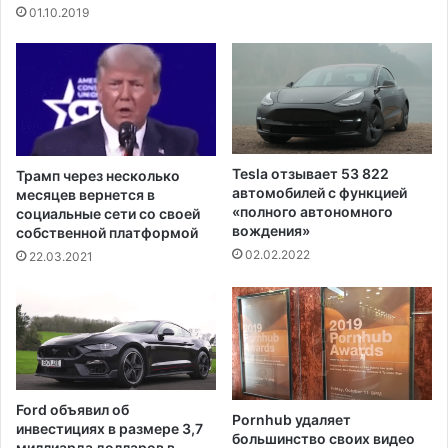
01.10.2019
о
и
г
ц
о
и
,
ю
к
с
а
п
к
р
п
о
Tesla отзывает 53 822
Трамп через несколько
а
с
автомобилей с функцией
месяцев вернется в
с
ь
«полного автономного
социальные сети со своей
с
б
вождения»
собственной платформой
а
о
02.02.2022
22.03.2021
ж
й
и
о
р
б
п
о
о
т
п
с
ы
т
Ford объявил об
т
Pornhub удаляет
а
инвестициях в размере 3,7
а
большинство своих видео
в
миллиарда долларов в