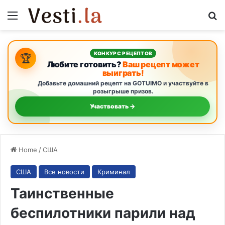
Menu
S
КОНКУРС РЕЦЕПТОВ
🏆
Любите готовить?
Ваш рецепт может
выиграть!
Добавьте домашний рецепт на GOTUIMO и участвуйте в
розыгрыше призов.
Участвовать →
Home
/
США
США
Все новости
Криминал
Таинственные
беспилотники парили над