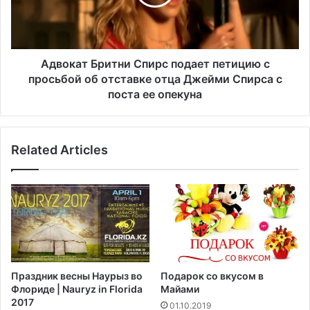
б
а
ы
т
л
Б
п
р
е
и
Адвокат Бритни Спирс подает петицию с
р
т
просьбой об отставке отца Джейми Спирса с
е
н
поста ее опекуна
н
и
а
С
п
п
р
Related Articles
и
а
р
в
с
л
п
е
о
н
д
п
а
о
е
с
т
Праздник весны Наурыз во
Подарок со вкусом в
л
п
Флориде | Nauryz in Florida
Майами
е
е
2017
01.10.2019
т
т