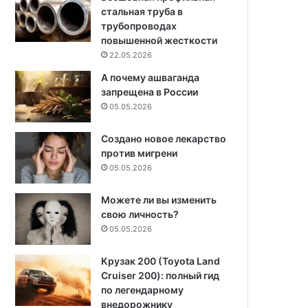
стальная труба в
трубопроводах
повышенной жесткости
22.05.2026
А почему ашваганда
запрещена в России
05.05.2026
Создано новое лекарство
против мигрени
05.05.2026
Можете ли вы изменить
свою личность?
05.05.2026
Крузак 200 (Toyota Land
Cruiser 200): полный гид
по легендарному
внедорожнику