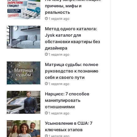
причины, мифы и
реальность
1 неделя ago
Метод одного каталога:
Jysk каталог для
обстановки квартиры без
дизайнера
1 неделя ago
Матрица судьбы: полное
руководство к познанию
себя и своего пути
1 неделя ago
Нарцисс: 7 способов
манипулировать
отношениями
1 неделя ago
Усыновление в США: 7
ключевых этапов
1 неделя ago