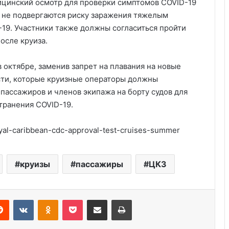
ицинский осмотр для проверки симптомов COVID-19
и не подвергаются риску заражения тяжелым
19. Участники также должны согласиться пройти
осле круиза.
 октябре, заменив запрет на плавания на новые
сти, которые круизные операторы должны
пассажиров и членов экипажа на борту судов для
транения COVID-19.
yal-caribbean-cdc-approval-test-cruises-summer
Удивительные факты о Флориде
круизы
пассажиры
ЦКЗ
Пляжный домик в Северной
Каролине, где Билл Гейтс и его
бывшая девушка Энн Уинблад
Reddit
VKontakte
Odnoklassniki
Pocket
Share via Email
Print
проводили долгие выходные, теперь
доступен для сдачи в аренду для
Курсы бухгалтера в США
отдыха