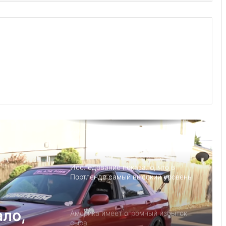
Выступление министра финансов
Джанет Л. Йеллен в Суниве в
Норкроссе, Джорджия
Что если, Трамп снова станет
президентом США?
Детский день рождение в Майами,
как провести праздник под
открытым небом
Исследование показало, что в
Портленде самый высокий уровень
угона автомобилей на душу
населения в США
ало,
Америка имеет огромный избыток
сыра