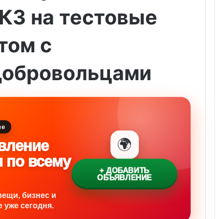
КЗ на тестовые
том с
добровольцами
ие
🌍
вление
и по всему
+ ДОБАВИТЬ
ОБЪЯВЛЕНИЕ
вещи, бизнес и
 уже сегодня.