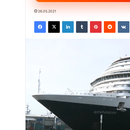
26.05.2021
Facebook
X
LinkedIn
Tumblr
Pinterest
Reddit
VK