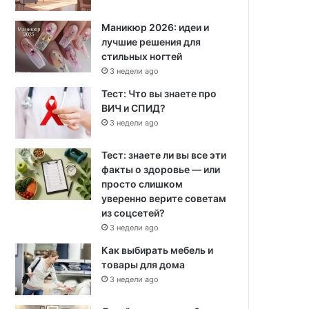
Маникюр 2026: идеи и
лучшие решения для
стильных ногтей
3 недели ago
Тест: Что вы знаете про
ВИЧ и СПИД?
3 недели ago
Тест: знаете ли вы все эти
факты о здоровье — или
просто слишком
уверенно верите советам
из соцсетей?
3 недели ago
Как выбирать мебель и
товары для дома
3 недели ago