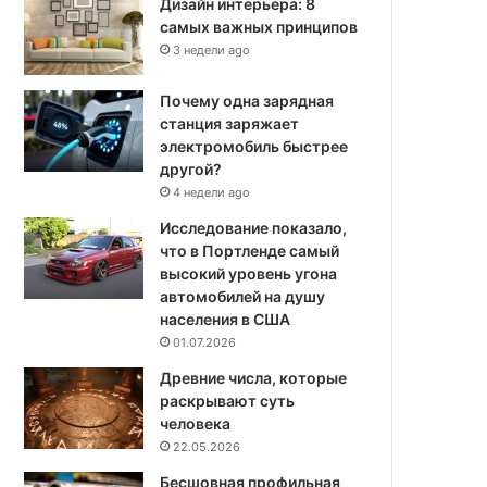
Дизайн интерьера: 8
самых важных принципов
3 недели ago
Почему одна зарядная
станция заряжает
электромобиль быстрее
другой?
4 недели ago
Исследование показало,
что в Портленде самый
высокий уровень угона
автомобилей на душу
населения в США
01.07.2026
Древние числа, которые
раскрывают суть
человека
22.05.2026
Бесшовная профильная