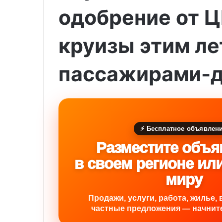
одобрение от Ц
круизы этим ле
пассажирами-
⚡ Бесплатное объявлен
Разместите объя
в своем регионе ил
миру
Продажи, услуги, работа, жилье, 
частные предложения — начните