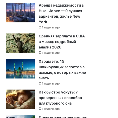
Аренда недвижимости в
Нью-Йорке — 9 лучших
вариантов, жилье New
York
1 неделя ago
Средняя зарплата в США
в месяц: подробный
анализ 2026
1 неделя ago
Харам это: 15
шокирующих запретов в
исламе, о которых важно
знать
1 неделя ago
Как быстро уснуть: 7
проверенных способов
для глубокого сна
1 неделя ago
Почему запретили глицин: