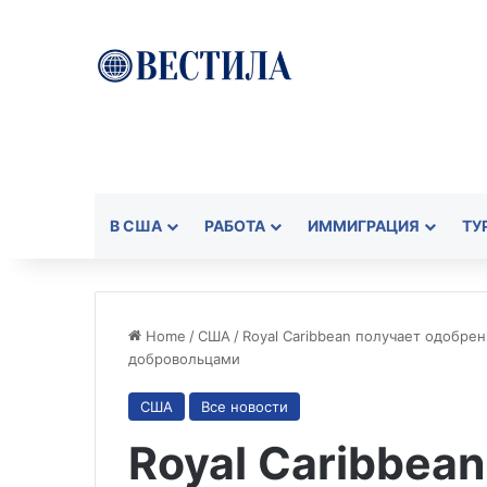
В США
РАБОТА
ИММИГРАЦИЯ
ТУ
Home
/
США
/
Royal Caribbean получает одобре
добровольцами
США
Все новости
Royal Caribbea