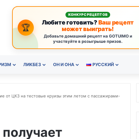
КОНКУРС РЕЦЕПТОВ
Любите готовить?
Ваш рецепт
🏆
может выиграть!
Добавьте домашний рецепт на GOTUIMO и
участвуйте в розыгрыше призов.
РИЗМ
ЛИКБЕЗ
ОН И ОНА
РУССКИЙ
ние от ЦКЗ на тестовые круизы этим летом с пассажирами-
n получает