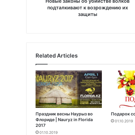
н
Новые законы об убийстве волков
ы
подталкивают к возрождению их
о
защиты
б
у
б
и
й
с
Related Articles
т
в
е
в
о
л
к
о
в
Праздник весны Наурыз во
Подарок со
п
Флориде | Nauryz in Florida
о
01.10.2019
2017
д
01.10.2019
т