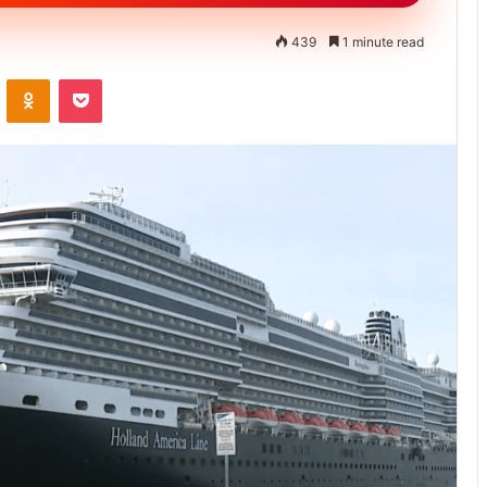
439
1 minute read
ontakte
Odnoklassniki
Pocket