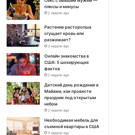
Секс с бывшим мужем —
плюсы и минусы
2 недели ago
Растение расторопша
сгущает кровь или
разжижает?
2 недели ago
Онлайн знакомства в
США: 5 шокирующих
фактов
2 недели ago
Детский день рождение в
Майами, как провести
праздник под открытым
небом
2 недели ago
Необходимая мебель для
съемной квартиры в США
3 недели ago