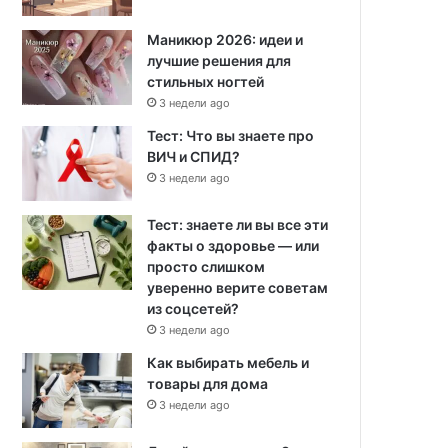
Маникюр 2026: идеи и
лучшие решения для
стильных ногтей
3 недели ago
Тест: Что вы знаете про
ВИЧ и СПИД?
3 недели ago
Тест: знаете ли вы все эти
факты о здоровье — или
просто слишком
уверенно верите советам
из соцсетей?
3 недели ago
Как выбирать мебель и
товары для дома
3 недели ago