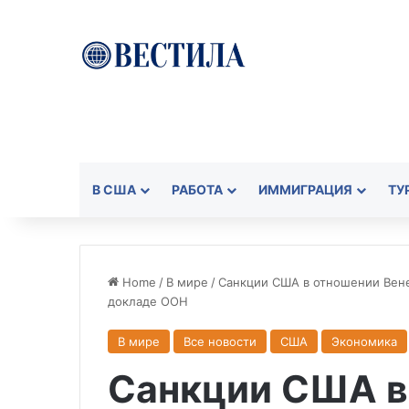
В США
РАБОТА
ИММИГРАЦИЯ
ТУ
Home
/
В мире
/
Санкции США в отношении Вене
докладе ООН
В мире
Все новости
США
Экономика
Санкции США в