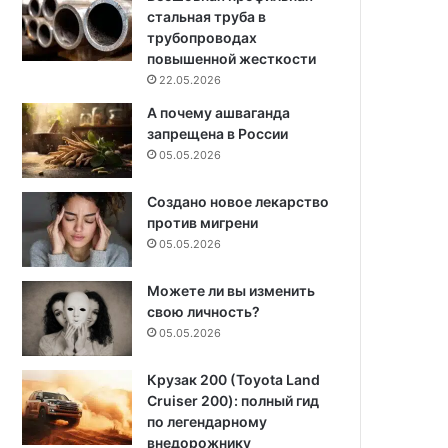
стальная труба в
трубопроводах
повышенной жесткости
22.05.2026
А почему ашваганда
запрещена в России
05.05.2026
Создано новое лекарство
против мигрени
05.05.2026
Можете ли вы изменить
свою личность?
05.05.2026
Крузак 200 (Toyota Land
Cruiser 200): полный гид
по легендарному
внедорожнику