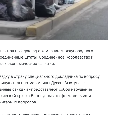
звительный доклад о кампании международного
 Соединенные Штаты, Соединенное Королевство и
ые» экономические санкции.
здку в страну специального докладчика по вопросу
ринудительных мер Алины Духан. Выступая в
транные санкции «представляют собой нарушение
мический кризис Венесуэлы «неэффективными и
нитарных вопросов.
в пятницу, нарисовал мрачную картину страны,