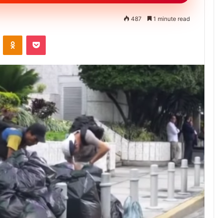
487
1 minute read
ontakte
Odnoklassniki
Pocket