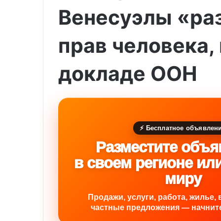
Венесуэлы «ра
прав человека,
докладе ООН
⚡ Бесплатное объявлен
Разместите объя
в своем регионе ил
миру
Продажи, услуги, работа, жилье, 
частные предложения — начните