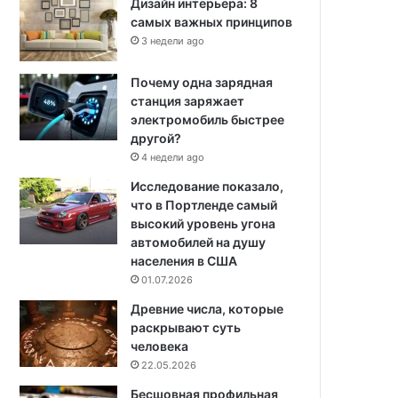
Дизайн интерьера: 8
самых важных принципов
3 недели ago
Почему одна зарядная
станция заряжает
электромобиль быстрее
другой?
4 недели ago
Исследование показало,
что в Портленде самый
высокий уровень угона
автомобилей на душу
населения в США
01.07.2026
Древние числа, которые
раскрывают суть
человека
22.05.2026
Бесшовная профильная