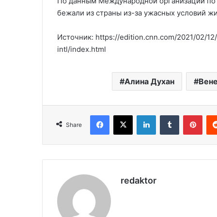
По данным Международной организации по 
бежали из страны из-за ужасных условий жи
Источник: https://edition.cnn.com/2021/02/1
intl/index.html
Алина Духан
Вен
Facebook
X
LinkedIn
Tumblr
Pinterest
Share
redaktor