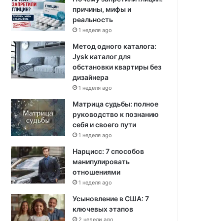
причины, мифы и
реальность
1 неделя ago
Метод одного каталога:
Jysk каталог для
обстановки квартиры без
дизайнера
1 неделя ago
Матрица судьбы: полное
руководство к познанию
себя и своего пути
1 неделя ago
Нарцисс: 7 способов
манипулировать
отношениями
1 неделя ago
Усыновление в США: 7
ключевых этапов
2 недели ago