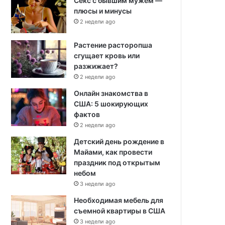
Секс с бывшим мужем —
плюсы и минусы
2 недели ago
Растение расторопша
сгущает кровь или
разжижает?
2 недели ago
Онлайн знакомства в
США: 5 шокирующих
фактов
2 недели ago
Детский день рождение в
Майами, как провести
праздник под открытым
небом
3 недели ago
Необходимая мебель для
съемной квартиры в США
3 недели ago