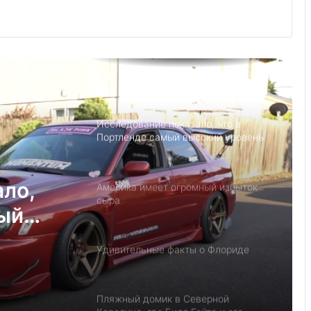
президентом США?
Детский день рождение в Майами,
как провести праздник под
открытым небом
Исследование показало, что в
Портленде самый высокий уровень
угона автомобилей на душу
населения в США
ало,
Америка имеет огромный избыток
сыра
мый
на
Удивительные факты о Флориде
у
Пляжный домик в Северной