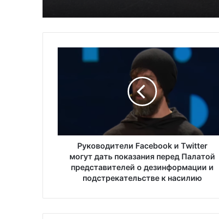
Р
у
к
о
в
о
д
и
т
е
Руководители Facebook и Twitter
л
могут дать показания перед Палатой
и
представителей о дезинформации и
F
подстрекательстве к насилию
a
c
e
b