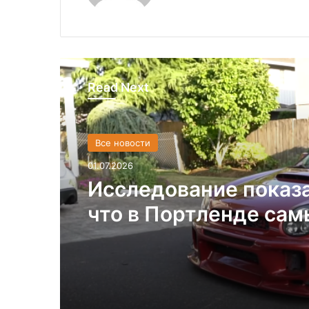
Read Next
Все новости
01.07.2026
Исследование показ
что в Портленде са
высокий уровень уго
автомобилей на душ
населения в США