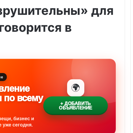
зрушительны» для
 говорится в
ие
🌍
вление
и по всему
+ ДОБАВИТЬ
ОБЪЯВЛЕНИЕ
вещи, бизнес и
 уже сегодня.