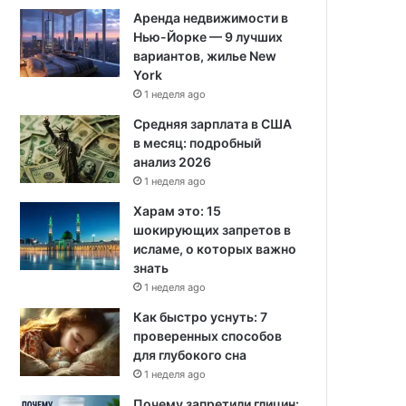
Аренда недвижимости в
Нью-Йорке — 9 лучших
вариантов, жилье New
York
1 неделя ago
Средняя зарплата в США
в месяц: подробный
анализ 2026
1 неделя ago
Харам это: 15
шокирующих запретов в
исламе, о которых важно
знать
1 неделя ago
Как быстро уснуть: 7
проверенных способов
для глубокого сна
1 неделя ago
Почему запретили глицин: