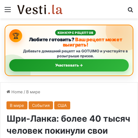
Menu
S
КОНКУРС РЕЦЕПТОВ
🏆
Любите готовить?
Ваш рецепт может
выиграть!
Добавьте домашний рецепт на GOTUIMO и участвуйте в
розыгрыше призов.
Участвовать →
Home
/
В мире
В мире
События
США
Шри-Ланка: более 40 тысяч
человек покинули свои