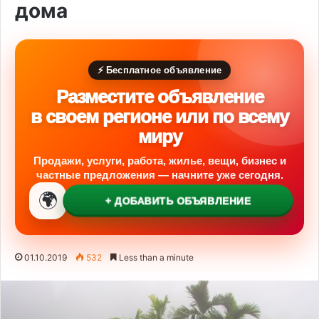
дома
⚡ Бесплатное объявление
Разместите объявление
в своем регионе или по всему
миру
Продажи, услуги, работа, жилье, вещи, бизнес и
частные предложения — начните уже сегодня.
🌍
+ ДОБАВИТЬ ОБЪЯВЛЕНИЕ
01.10.2019
532
Less than a minute