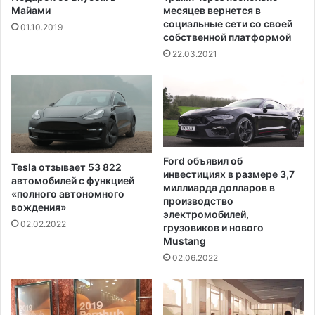
л
Майами
месяцев вернется в
е
социальные сети со своей
01.10.2019
собственной платформой
н
о
22.03.2021
Ford объявил об
Tesla отзывает 53 822
инвестициях в размере 3,7
автомобилей с функцией
миллиарда долларов в
«полного автономного
производство
вождения»
электромобилей,
02.02.2022
грузовиков и нового
Mustang
02.06.2022