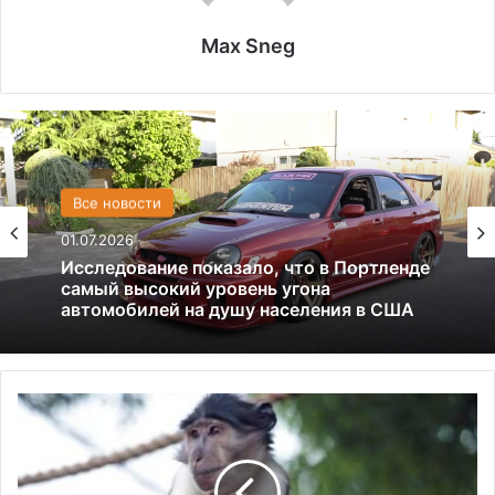
Max Sneg
США
Все новости
13.06.2025
01.07.2026
Америка имеет огромный избыток сыра
А
Исследование показало, что в Портленде
р
самый высокий уровень угона
г
автомобилей на душу населения в США
е