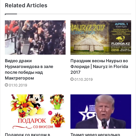
Related Articles
л
Ф
а
у
ч
к
е
у
л
с
о
и
в
м
е
ы
ч
-
Видео драки
Праздник весны Наурыз во
е
п
Нурмагомедова в зале
Флориде | Nauryz in Florida
с
о
после победы над
2017
к
л
Макгрегором‍
01.10.2019
и
н
01.10.2019
е
о
п
с
р
т
а
ь
в
ю
а
у
д
а
Подарок со вкусом в
Трамп через несколько