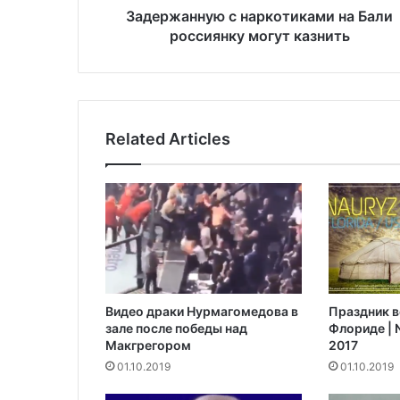
у
Задержанную с наркотиками на Бали
ю
россиянку могут казнить
с
н
а
р
к
Related Articles
о
т
и
к
а
м
и
н
а
Видео драки Нурмагомедова в
Праздник в
Б
зале после победы над
Флориде | N
а
Макгрегором‍
2017
л
01.10.2019
01.10.2019
и
р