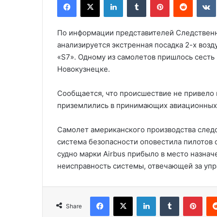
По информации представителей Следственн
анализируется экстренная посадка 2-х воз
«S7». Одному из самолетов пришлось сесть 
Новокузнецке.
Сообщается, что происшествие не привело 
приземлились в принимающих авиационных 
Самолет американского производства следо
система безопасности оповестила пилотов 
судно марки Airbus прибыло в место назнач
неисправность системы, отвечающей за упр
Facebook
X
LinkedIn
Tumblr
Pinterest
Share