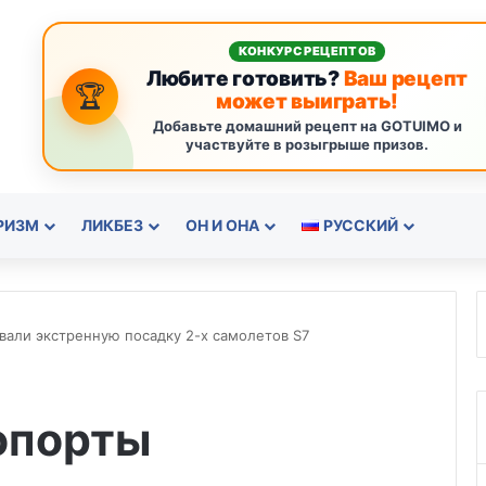
КОНКУРС РЕЦЕПТОВ
Любите готовить?
Ваш рецепт
🏆
может выиграть!
Добавьте домашний рецепт на GOTUIMO и
участвуйте в розыгрыше призов.
РИЗМ
ЛИКБЕЗ
ОН И ОНА
РУССКИЙ
вали экстренную посадку 2-х самолетов S7
опорты