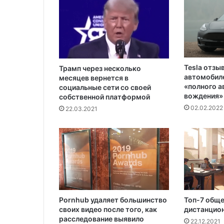
о
с
с
и
я
н
Tesla отзы
к
Трамп через несколько
автомобиле
месяцев вернется в
у
«полного 
социальные сети со своей
м
вождения»
собственной платформой
о
02.02.2022
22.03.2021
г
у
т
к
а
з
н
и
т
Pornhub удаляет большинство
Топ-7 общ
ь
своих видео после того, как
дистанцион
расследование выявило
22.12.2021