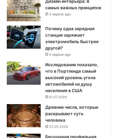
Дизайн интерьера: 8
самых важных принципов
3 недели ago
Почему одна зарядная
станция заряжает
электромобиль быстрее
другой?
4 недели ago
Исследование показало,
что в Портленде самый
высокий уровень угона
автомобилей на душу
населения в США
01.07.2026
Древние числа, которые
раскрывают суть
человека
22.05.2026
Бесшовная профильная