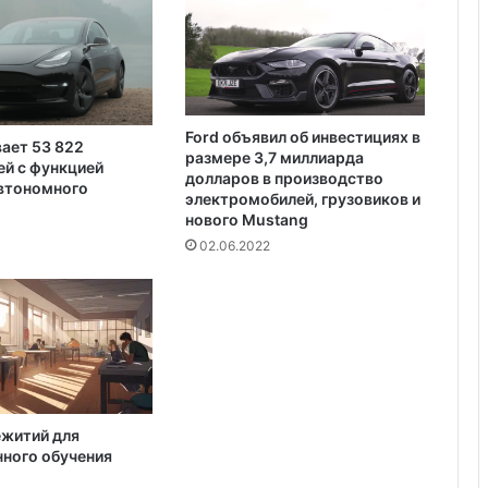
л
доступен для сдачи в аренду для
а
отдыха
ж
е
р
т
Ford объявил об инвестициях в
вает 53 822
в
размере 3,7 миллиарда
й с функцией
о
долларов в производство
автономного
й
электромобилей, грузовиков и
к
нового Mustang
и
02.06.2022
л
л
е
р
а
ежитий для
ного обучения