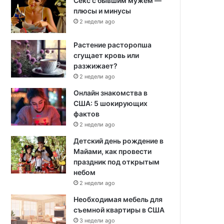
Секс с бывшим мужем —
плюсы и минусы
2 недели ago
Растение расторопша
сгущает кровь или
разжижает?
2 недели ago
Онлайн знакомства в
США: 5 шокирующих
фактов
2 недели ago
Детский день рождение в
Майами, как провести
праздник под открытым
небом
2 недели ago
Необходимая мебель для
съемной квартиры в США
3 недели ago