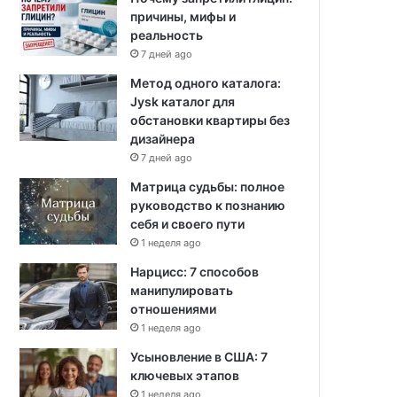
причины, мифы и
реальность
7 дней ago
Метод одного каталога:
Jysk каталог для
обстановки квартиры без
дизайнера
7 дней ago
Матрица судьбы: полное
руководство к познанию
себя и своего пути
1 неделя ago
Нарцисс: 7 способов
манипулировать
отношениями
1 неделя ago
Усыновление в США: 7
ключевых этапов
1 неделя ago