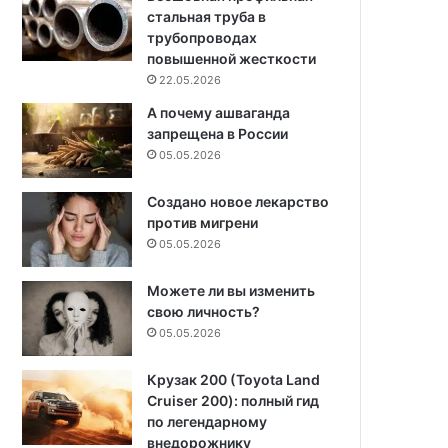
стальная труба в
трубопроводах
повышенной жесткости
22.05.2026
А почему ашваганда
запрещена в России
05.05.2026
Создано новое лекарство
против мигрени
05.05.2026
Можете ли вы изменить
свою личность?
05.05.2026
Крузак 200 (Toyota Land
Cruiser 200): полный гид
по легендарному
внедорожнику