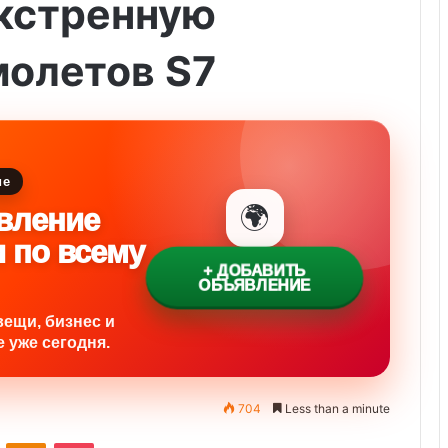
экстренную
молетов S7
ие
🌍
вление
и по всему
+ ДОБАВИТЬ
ОБЪЯВЛЕНИЕ
вещи, бизнес и
 уже сегодня.
704
Less than a minute
ontakte
Odnoklassniki
Pocket