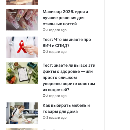
Маникюр 2026: идеи и
лучшие решения для
стильных ногтей
3 недели ago
Тест: Что вы знаете про
ВИЧ и СПИД?
3 недели ago
Тест: знаете ли вы все эти
факты о здоровье — или
просто слишком
уверенно верите советам
из соцсетей?
3 недели ago
Как выбирать мебель и
товары для дома
3 недели ago