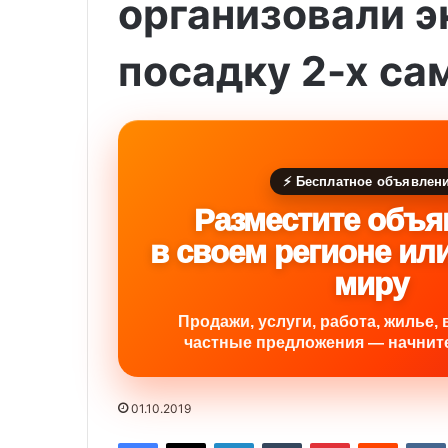
организовали 
посадку 2-х са
⚡ Бесплатное объявлен
Разместите объя
в своем регионе ил
миру
Продажи, услуги, работа, жилье, 
частные предложения — начните
01.10.2019
Facebook
X
LinkedIn
Tumblr
Pinterest
Reddit
VK