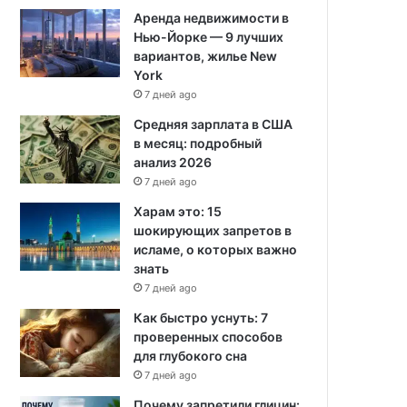
Аренда недвижимости в
Нью-Йорке — 9 лучших
вариантов, жилье New
York
7 дней ago
Средняя зарплата в США
в месяц: подробный
анализ 2026
7 дней ago
Харам это: 15
шокирующих запретов в
исламе, о которых важно
знать
7 дней ago
Как быстро уснуть: 7
проверенных способов
для глубокого сна
7 дней ago
Почему запретили глицин: