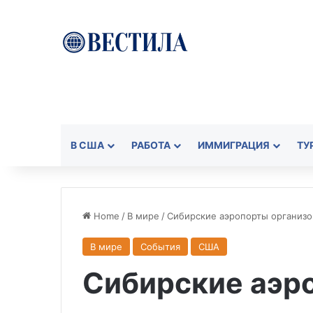
В США
РАБОТА
ИММИГРАЦИЯ
ТУ
Home
/
В мире
/
Сибирские аэропорты организо
В мире
События
США
Сибирские аэр