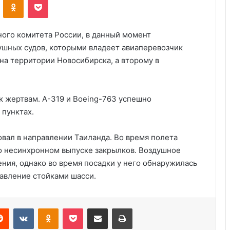
ого комитета России, в данный момент
душных судов, которыми владеет авиаперевозчик
на территории Новосибирска, а второму в
к жертвам. A-319 и Boeing-763 успешно
пунктах.
вал в направлении Таиланда. Во время полета
Удивительные факты о Флориде
о несинхронном выпуске закрылков. Воздушное
ения, однако во время посадки у него обнаружилась
авление стойками шасси.
Пляжный домик в Северной
Каролине, где Билл Гейтс и его
бывшая девушка Энн Уинблад
Reddit
VKontakte
Odnoklassniki
Pocket
Share via Email
Print
проводили долгие выходные, теперь
доступен для сдачи в аренду для