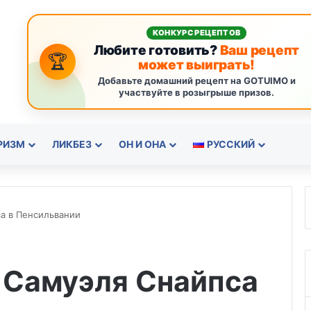
КОНКУРС РЕЦЕПТОВ
Любите готовить?
Ваш рецепт
🏆
может выиграть!
Добавьте домашний рецепт на GOTUIMO и
участвуйте в розыгрыше призов.
РИЗМ
ЛИКБЕЗ
ОН И ОНА
РУССКИЙ
а в Пенсильвании
 Самуэля Снайпса