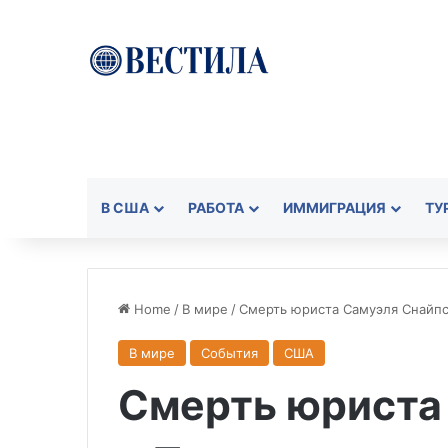
В США
РАБОТА
ИММИГРАЦИЯ
ТУ
Home
/
В мире
/
Смерть юриста Самуэля Снайпс
В мире
События
США
Смерть юриста