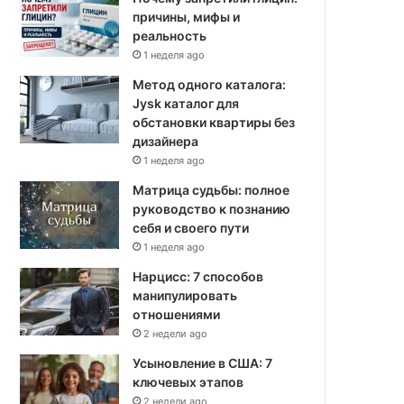
причины, мифы и
реальность
1 неделя ago
Метод одного каталога:
Jysk каталог для
обстановки квартиры без
дизайнера
1 неделя ago
Матрица судьбы: полное
руководство к познанию
себя и своего пути
1 неделя ago
Нарцисс: 7 способов
манипулировать
отношениями
2 недели ago
Усыновление в США: 7
ключевых этапов
2 недели ago