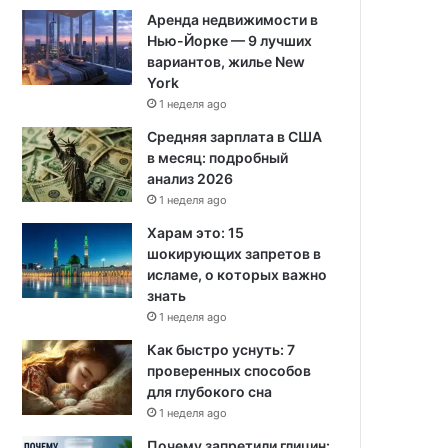
Аренда недвижимости в
Нью-Йорке — 9 лучших
вариантов, жилье New
York
1 неделя ago
Средняя зарплата в США
в месяц: подробный
анализ 2026
1 неделя ago
Харам это: 15
шокирующих запретов в
исламе, о которых важно
знать
1 неделя ago
Как быстро уснуть: 7
проверенных способов
для глубокого сна
1 неделя ago
Почему запретили глицин: