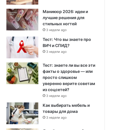
Маникюр 2026: идеи и
лучшие решения для
стильных ногтей
3 недели ago
Тест: Что вы знаете про
ВИЧ и СПИД?
3 недели ago
Тест: знаете ли вы все эти
факты о здоровье — или
просто слишком
уверенно верите советам
из соцсетей?
3 недели ago
Как выбирать мебель и
товары для дома
3 недели ago