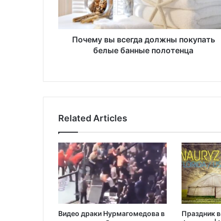
в
ы
в
с
Почему вы всегда должны покупать
е
белые банные полотенца
г
д
а
д
о
л
Related Articles
ж
н
ы
п
о
к
у
п
а
Видео драки Нурмагомедова в
Праздник в
т