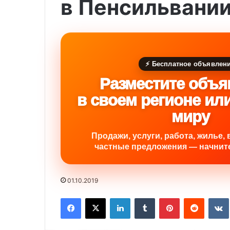
в Пенсильвани
⚡ Бесплатное объявлен
Разместите объя
в своем регионе ил
миру
Продажи, услуги, работа, жилье, 
частные предложения — начните
01.10.2019
Facebook
X
LinkedIn
Tumblr
Pinterest
Reddit
VK