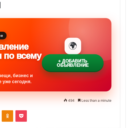
и
ие
🌍
вление
и по всему
+ ДОБАВИТЬ
ОБЪЯВЛЕНИЕ
вещи, бизнес и
 уже сегодня.
494
Less than a minute
ontakte
Odnoklassniki
Pocket