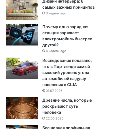
Дизайн интерьера: 8
самых важных принципов
3 недели ago
Почему одна зарядная
станция заряжает
электромобиль быстрее
другой?
4 недели ago
Исследование показало,
что в Портленде самый
высокий уровень угона
автомобилей на душу
населения в США
01.07.2026
Древние числа, которые
раскрывают суть
человека
22.05.2026
Бесшовная профильная