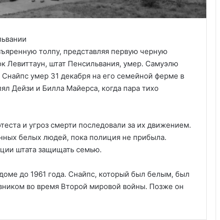
зъяренную толпу, представляя первую черную
 Левиттаун, штат Пенсильвания, умер. Самуэлю
о Снайпс умер 31 декабря на его семейной ферме в
ял Дейзи и Билла Майерса, когда пара тихо
еста и угроз смерти последовали за их движением.
нных белых людей, пока полиция не прибыла.
иции штата защищать семью.
Удивительные факты о Флориде
 доме до 1961 года. Снайпс, который был белым, был
вником во время Второй мировой войны. Позже он
Пляжный домик в Северной
Каролине, где Билл Гейтс и его