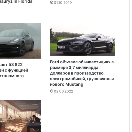
Пляжный домик в Северной
auryz in Florida
и
01.10.2019
Каролине, где Билл Гейтс и его
т
бывшая девушка Энн Уинблад
ь
проводили долгие выходные, теперь
м
доступен для сдачи в аренду для
а
отдыха
к
с
и
м
а
Ford объявил об инвестициях в
л
вает 53 822
размере 3,7 миллиарда
й с функцией
ь
долларов в производство
автономного
н
электромобилей, грузовиков и
у
нового Mustang
ю
02.06.2022
о
т
д
а
ч
у