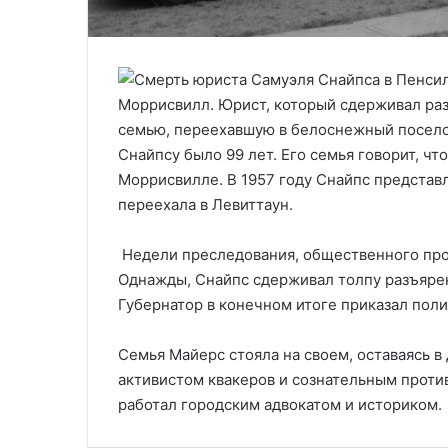
Моррисвилл. Юрист, который сдерживал ра
семью, переехавшую в белоснежный поселок
Снайпсу было 99 лет. Его семья говорит, чт
Моррисвилле. В 1957 году Снайпс представл
переехала в Левиттаун.
Недели преследования, общественного прот
Однажды, Снайпс сдерживал толпу разъяре
Губернатор в конечном итоге приказал пол
Семья Майерс стояла на своем, оставаясь в
активистом квакеров и сознательным проти
работал городским адвокатом и историком.