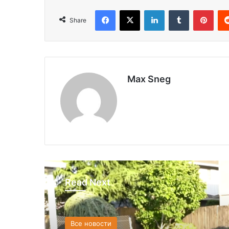
Facebook
X
LinkedIn
Tumblr
Pinterest
Share
Max Sneg
Read Next
Все новости