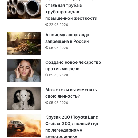
стальная труба в
трубопроводах
повышенной жесткости
22.05.2026
А почему ашваганда
запрещена в России
05.05.2026
Создано новое лекарство
против мигрени
05.05.2026
Можете ли вы изменить
свою личность?
05.05.2026
Крузак 200 (Toyota Land
Cruiser 200): полный гид
по легендарному
внедорожнику