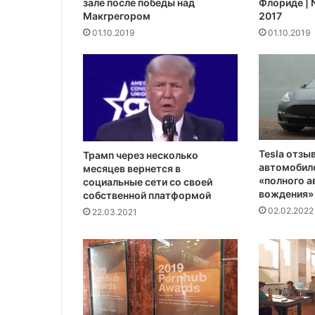
зале после победы над
Флориде | N
ь
Макгрегором‍
2017
б
01.10.2019
01.10.2019
е
л
ы
е
б
а
н
н
ы
Tesla отзы
Трамп через несколько
автомобиле
е
месяцев вернется в
«полного 
социальные сети со своей
п
вождения»
собственной платформой
о
02.02.2022
л
22.03.2021
о
т
е
н
ц
а