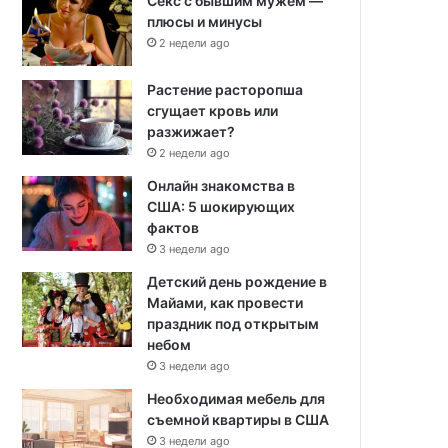
Секс с бывшим мужем —
плюсы и минусы
2 недели ago
Растение расторопша
сгущает кровь или
разжижает?
2 недели ago
Онлайн знакомства в
США: 5 шокирующих
фактов
3 недели ago
Детский день рождение в
Майами, как провести
праздник под открытым
небом
3 недели ago
Необходимая мебель для
съемной квартиры в США
3 недели ago