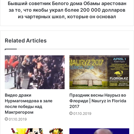
у
е
Бывший советник Белого дома Обамы арестован
д
т
за то, что якобы украл более 200 000 долларов
е
н
из чартерных школ, которые он основал
т
и
н
к
а
Б
н
Related Articles
е
и
л
м
о
а
г
т
о
ь
д
у
о
ч
м
и
а
Видео драки
Праздник весны Наурыз во
т
О
Нурмагомедова в зале
Флориде | Nauryz in Florida
е
б
после победы над
2017
л
а
Макгрегором‍
01.10.2019
е
м
01.10.2019
й
ы
,
а
п