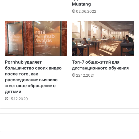
Mustang
i
к
d
р
02.06.2022
-
а
1
л
9
б
о
л
е
е
Pornhub удаляет
Топ-7 общежитий для
2
большинство своих видео
дистанционного обучения
0
после того, как
22.12.2021
0
расследование выявило
0
жестокое обращение с
0
детьми
0
15.12.2020
д
о
л
л
а
р