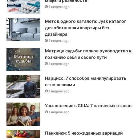
мифы и реальность
о
р
1 неделя ago
ы
е
Метод одного каталога: Jysk каталог
о
для обстановки квартиры без
н
дизайнера
о
1 неделя ago
с
Матрица судьбы: полное руководство к
н
познанию себя и своего пути
о
1 неделя ago
в
а
Нарцисс: 7 способов манипулировать
л
отношениями
1 неделя ago
Усыновление в США: 7 ключевых этапов
1 неделя ago
Панкейки: 5 неожиданных вариаций