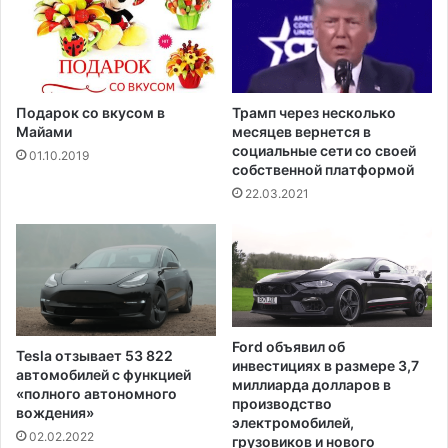
р
о
е
л
с
у
т
ч
о
и
в
Подарок со вкусом в
Трамп через несколько
в
а
Майами
месяцев вернется в
ш
н
социальные сети со своей
01.10.2019
и
собственной платформой
з
х
а
22.03.2021
в
т
а
о
к
,
ц
ч
и
т
н
о
у
я
Ford объявил об
Tesla отзывает 53 822
о
к
инвестициях в размере 3,7
автомобилей с функцией
т
о
миллиарда долларов в
«полного автономного
C
б
производство
вождения»
o
ы
электромобилей,
02.02.2022
v
грузовиков и нового
у