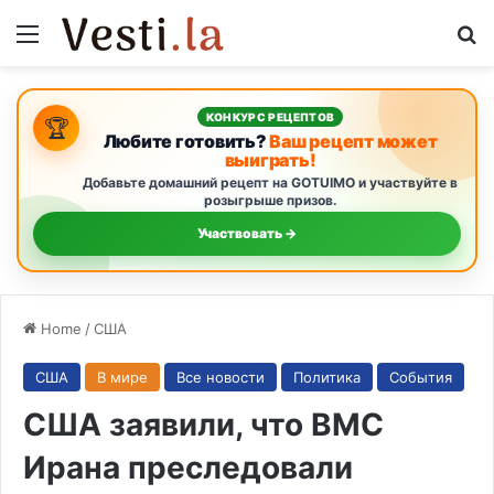
Menu
S
КОНКУРС РЕЦЕПТОВ
🏆
Любите готовить?
Ваш рецепт может
выиграть!
Добавьте домашний рецепт на GOTUIMO и участвуйте в
розыгрыше призов.
Участвовать →
Home
/
США
США
В мире
Все новости
Политика
События
США заявили, что ВМС
Ирана преследовали