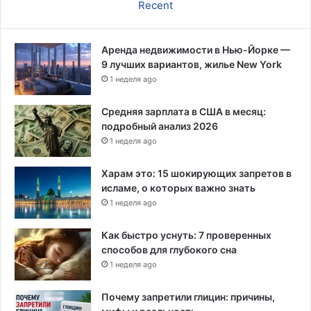
Recent
о
в
и
Аренда недвижимости в Нью-Йорке —
з
9 лучших вариантов, жилье New York
ч
а
1 неделя ago
р
т
Средняя зарплата в США в месяц:
е
подробный анализ 2026
р
1 неделя ago
н
ы
Харам это: 15 шокирующих запретов в
х
исламе, о которых важно знать
ш
1 неделя ago
к
о
Как быстро уснуть: 7 проверенных
л
способов для глубокого сна
,
1 неделя ago
к
о
Почему запретили глицин: причины,
т