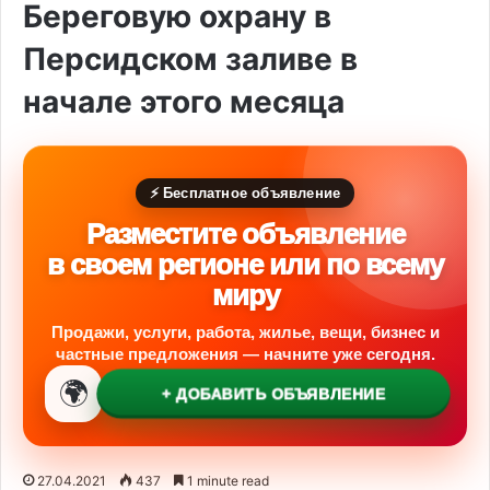
Береговую охрану в
Персидском заливе в
начале этого месяца
⚡ Бесплатное объявление
Разместите объявление
в своем регионе или по всему
миру
Продажи, услуги, работа, жилье, вещи, бизнес и
частные предложения — начните уже сегодня.
🌍
+ ДОБАВИТЬ ОБЪЯВЛЕНИЕ
27.04.2021
437
1 minute read