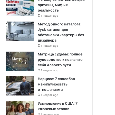
причины, мифы и
реальность
1 неделя ago
Метод одного каталога:
Jysk каталог для
обстановки квартиры без
дизайнера
1 неделя ago
Матрица судьбы: полное
руководство к познанию
себя и своего пути
1 неделя ago
Нарцисс: 7 способов
манипулировать
отношениями
1 неделя ago
Усыновление в США: 7
ключевых этапов
2 недели ago