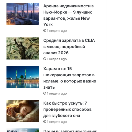
Аренда недвижимости в
Нью-Йорке — 9 лучших
вариантов, жилье New
York
1 неделя ago
Средняя зарплата в США
в месяц: подробный
анализ 2026
1 неделя ago
Харам это: 15
шокирующих запретов в
исламе, о которых важно
знать
1 неделя ago
Как быстро уснуть: 7
проверенных способов
для глубокого сна
1 неделя ago
Почему запретили глицин: