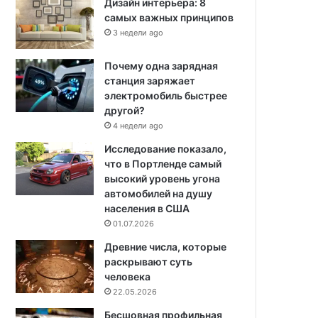
Дизайн интерьера: 8
самых важных принципов
3 недели ago
Почему одна зарядная
станция заряжает
электромобиль быстрее
другой?
4 недели ago
Исследование показало,
что в Портленде самый
высокий уровень угона
автомобилей на душу
населения в США
01.07.2026
Древние числа, которые
раскрывают суть
человека
22.05.2026
Бесшовная профильная