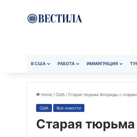
В США
РАБОТА
ИММИГРАЦИЯ
ТУ
Home
/
США
/
Старая тюрьма Флориды с «паран
США
Все новости
Старая тюрьма