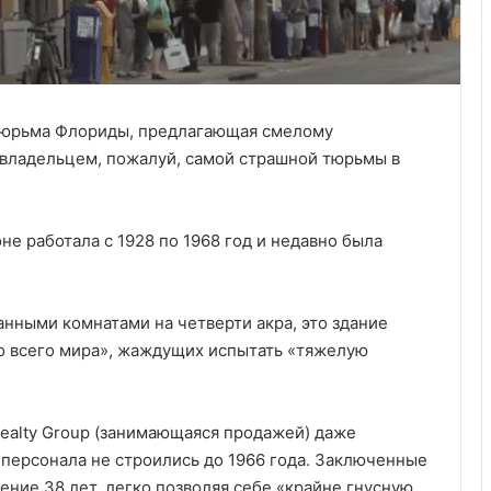
тюрьма Флориды, предлагающая смелому
 владельцем, пожалуй, самой страшной тюрьмы в
не работала с 1928 по 1968 год и недавно была
анными комнатами на четверти акра, это здание
о всего мира», жаждущих испытать «тяжелую
ealty Group (занимающаяся продажей) даже
персонала не строились до 1966 года. Заключенные
ение 38 лет, легко позволяя себе «крайне гнусную