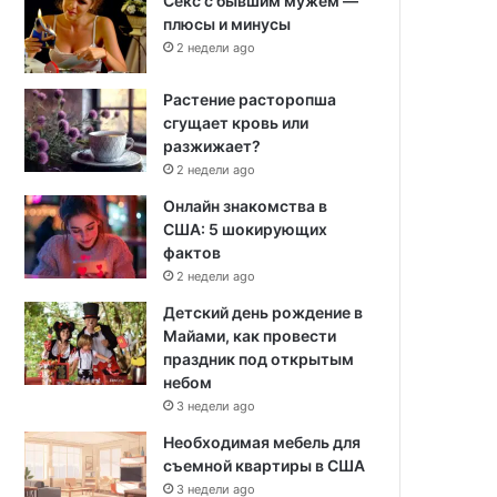
Секс с бывшим мужем —
плюсы и минусы
2 недели ago
Растение расторопша
сгущает кровь или
разжижает?
2 недели ago
Онлайн знакомства в
США: 5 шокирующих
фактов
2 недели ago
Детский день рождение в
Майами, как провести
праздник под открытым
небом
3 недели ago
Необходимая мебель для
съемной квартиры в США
3 недели ago