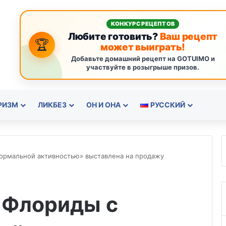
КОНКУРС РЕЦЕПТОВ
Любите готовить?
Ваш рецепт
🏆
может выиграть!
Добавьте домашний рецепт на GOTUIMO и
участвуйте в розыгрыше призов.
РИЗМ
ЛИКБЕЗ
ОН И ОНА
РУССКИЙ
ормальной активностью» выставлена на продажу
 Флориды с