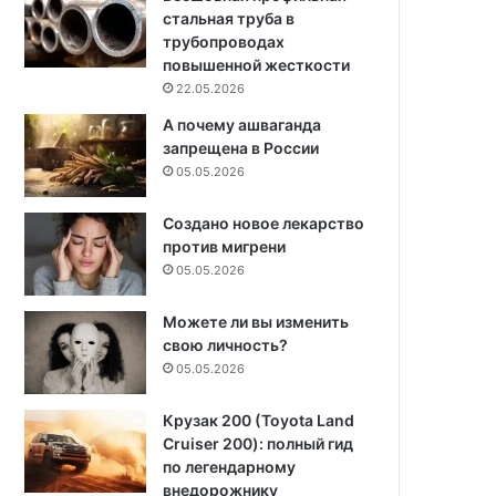
стальная труба в
трубопроводах
повышенной жесткости
22.05.2026
А почему ашваганда
запрещена в России
05.05.2026
Создано новое лекарство
против мигрени
05.05.2026
Можете ли вы изменить
свою личность?
05.05.2026
Крузак 200 (Toyota Land
Cruiser 200): полный гид
по легендарному
внедорожнику