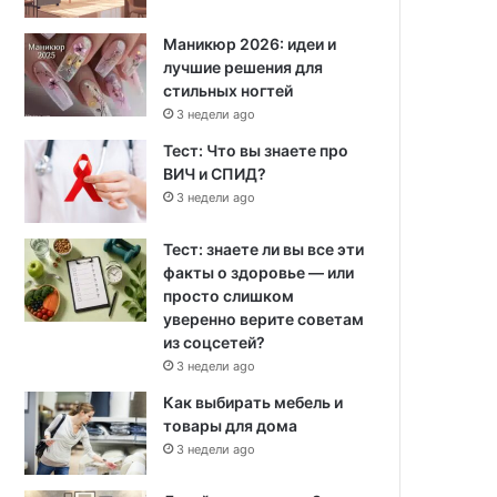
Маникюр 2026: идеи и
лучшие решения для
стильных ногтей
3 недели ago
Тест: Что вы знаете про
ВИЧ и СПИД?
3 недели ago
Тест: знаете ли вы все эти
факты о здоровье — или
просто слишком
уверенно верите советам
из соцсетей?
3 недели ago
Как выбирать мебель и
товары для дома
3 недели ago