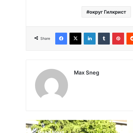
округ Гилкрист
Facebook
X
LinkedIn
Tumblr
Pinterest
Share
Max Sneg
Read Next