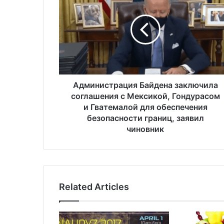
д
м
и
н
и
с
т
р
а
Администрация Байдена заключила
ц
соглашения с Мексикой, Гондурасом
и
и Гватемалой для обеспечения
я
безопасности границ, заявил
Б
чиновник
а
й
д
е
н
Related Articles
а
з
а
к