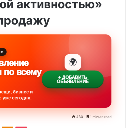
ой активностью»
 продажу
ие
🌍
вление
и по всему
+ ДОБАВИТЬ
ОБЪЯВЛЕНИЕ
вещи, бизнес и
 уже сегодня.
430
1 minute read
ontakte
Odnoklassniki
Pocket