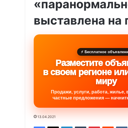
«паранормальн
выставлена на
⚡ Бесплатное объявлен
Разместите объя
в своем регионе ил
миру
Продажи, услуги, работа, жилье, 
частные предложения — начните
13.04.2021
Facebook
X
LinkedIn
Tumblr
Pinterest
Reddit
VK