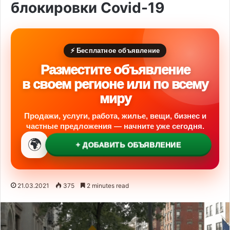
блокировки Covid-19
⚡ Бесплатное объявление
Разместите объявление
в своем регионе или по всему
миру
Продажи, услуги, работа, жилье, вещи, бизнес и
частные предложения — начните уже сегодня.
🌍
+ ДОБАВИТЬ ОБЪЯВЛЕНИЕ
21.03.2021
375
2 minutes read