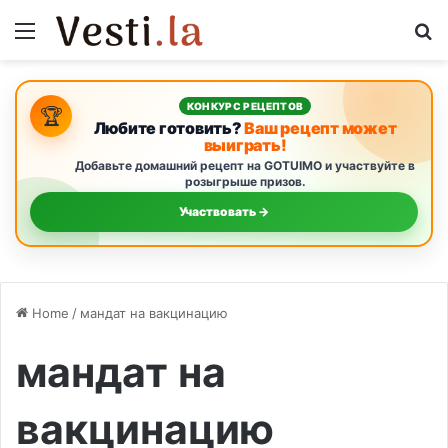
Menu
S
КОНКУРС РЕЦЕПТОВ
🏆
Любите готовить?
Ваш рецепт может
выиграть!
Добавьте домашний рецепт на GOTUIMO и участвуйте в
розыгрыше призов.
Участвовать →
Home
/
мандат на вакцинацию
мандат на
вакцинацию