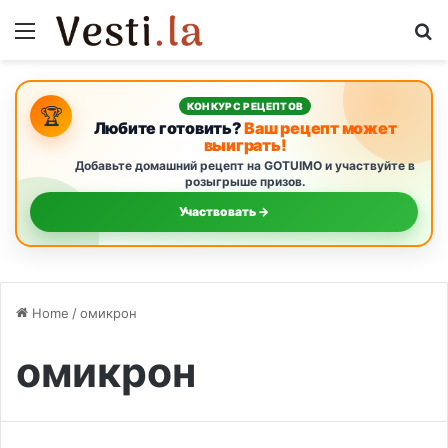
Menu
S
КОНКУРС РЕЦЕПТОВ
🏆
Любите готовить?
Ваш рецепт может
выиграть!
Добавьте домашний рецепт на GOTUIMO и участвуйте в
розыгрыше призов.
Участвовать →
Home
/
омикрон
омикрон