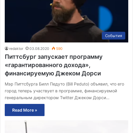
События
redaktor
03.08.2020
590
Питтсбург запускает программу
«гарантированного дохода»,
финансируемую Джеком Дорси
Мэр Питтсбурга Билл Педуто (Bill Peduto) объявил, что его
город теперь участвует в программе, финансируемой
генеральным директором Twitter Джеком Дорси…
Read More »