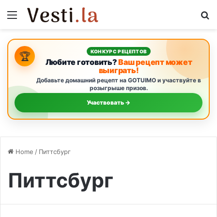
Menu
S
КОНКУРС РЕЦЕПТОВ
🏆
Любите готовить?
Ваш рецепт может
выиграть!
Добавьте домашний рецепт на GOTUIMO и участвуйте в
розыгрыше призов.
Участвовать →
Home
/
Питтсбург
Питтсбург