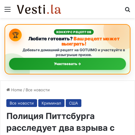
Menu
S
КОНКУРС РЕЦЕПТОВ
🏆
Любите готовить?
Ваш рецепт может
выиграть!
Добавьте домашний рецепт на GOTUIMO и участвуйте в
розыгрыше призов.
Участвовать →
Home
/
Все новости
Все новости
Криминал
США
Полиция Питтсбурга
расследует два взрыва с