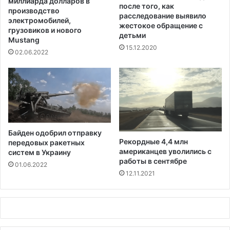
миллиарда долларов в
после того, как
о
производство
расследование выявило
д
электромобилей,
жестокое обращение с
и
грузовиков и нового
детьми
Mustang
т
15.12.2020
е
02.06.2022
л
ь
с
к
и
х
п
Байден одобрил отправку
р
Рекордные 4,4 млн
передовых ракетных
а
американцев уволились с
систем в Украину
в
работы в сентябре
01.06.2022
и
12.11.2021
з
-
з
а
н