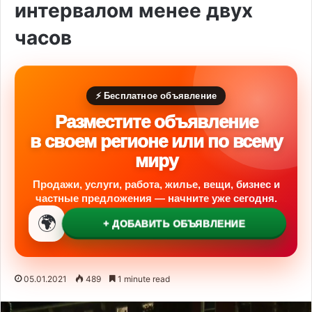
интервалом менее двух
часов
⚡ Бесплатное объявление
Разместите объявление
в своем регионе или по всему
миру
Продажи, услуги, работа, жилье, вещи, бизнес и
частные предложения — начните уже сегодня.
🌍
+ ДОБАВИТЬ ОБЪЯВЛЕНИЕ
05.01.2021
489
1 minute read