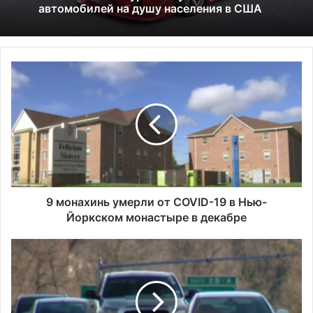
9
Исследование показало, что в Портленде
м
самый высокий уровень угона
о
автомобилей на душу населения в США
н
а
х
и
н
ь
у
9 монахинь умерли от COVID-19 в Нью-
м
Йоркском монастыре в декабре
е
р
З
л
а
и
к
о
о
т
н