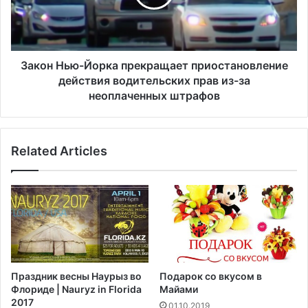
C
Н
O
ь
V
ю
I
-
D
Й
Закон Нью-Йорка прекращает приостановление
-
о
действия водительских прав из-за
1
р
неоплаченных штрафов
9
к
в
а
Н
п
ь
Related Articles
р
ю
е
-
к
Й
р
о
а
р
щ
к
а
с
е
к
т
Праздник весны Наурыз во
Подарок со вкусом в
о
п
Флориде | Nauryz in Florida
Майами
м
р
2017
01.10.2019
м