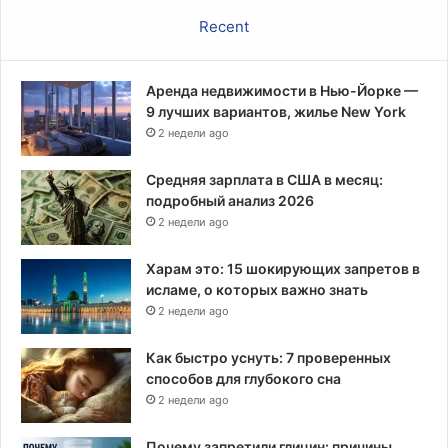
е
Recent
о
п
л
Аренда недвижимости в Нью-Йорке —
а
9 лучших вариантов, жилье New York
ч
2 недели ago
е
н
н
Средняя зарплата в США в месяц:
ы
подробный анализ 2026
х
2 недели ago
ш
т
Харам это: 15 шокирующих запретов в
р
исламе, о которых важно знать
а
2 недели ago
ф
о
Как быстро уснуть: 7 проверенных
в
способов для глубокого сна
2 недели ago
Почему запретили глицин: причины,