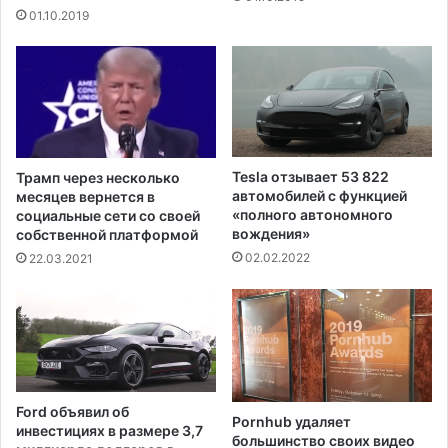
и
01.10.2019
о
о
н
с
а
т
с
а
т
н
ы
о
р
в
е
л
Tesla отзывает 53 822
Трамп через несколько
в
е
автомобилей с функцией
месяцев вернется в
д
н
«полного автономного
социальные сети со своей
е
и
вождения»
собственной платформой
к
е
02.02.2022
22.03.2021
а
д
б
е
р
й
е
с
т
в
и
Ford объявил об
Pornhub удаляет
я
инвестициях в размере 3,7
большинство своих видео
в