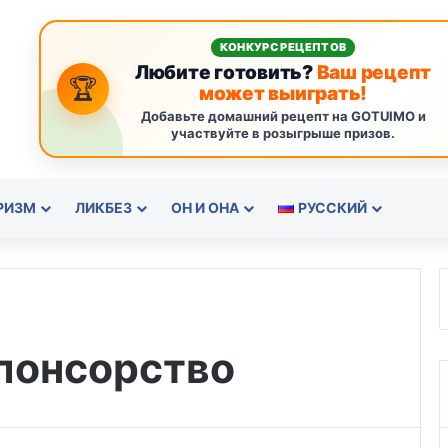
КОНКУРС РЕЦЕПТОВ
Любите готовить?
Ваш рецепт
🏆
может выиграть!
Добавьте домашний рецепт на GOTUIMO и
участвуйте в розыгрыше призов.
РИЗМ
ЛИКБЕЗ
ОН И ОНА
РУССКИЙ
понсорство