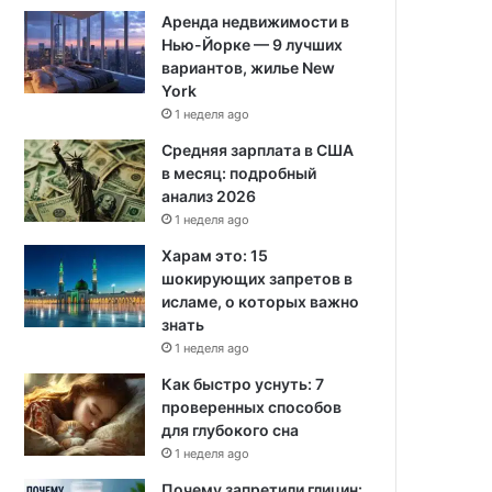
Аренда недвижимости в
Нью-Йорке — 9 лучших
вариантов, жилье New
York
1 неделя ago
Средняя зарплата в США
в месяц: подробный
анализ 2026
1 неделя ago
Харам это: 15
шокирующих запретов в
исламе, о которых важно
знать
1 неделя ago
Как быстро уснуть: 7
проверенных способов
для глубокого сна
1 неделя ago
Почему запретили глицин: