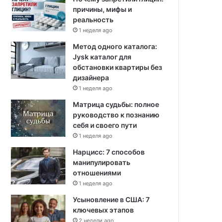
причины, мифы и
реальность
1 неделя ago
Метод одного каталога:
Jysk каталог для
обстановки квартиры без
дизайнера
1 неделя ago
Матрица судьбы: полное
руководство к познанию
себя и своего пути
1 неделя ago
Нарцисс: 7 способов
манипулировать
отношениями
1 неделя ago
Усыновление в США: 7
ключевых этапов
2 недели ago