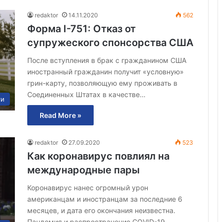
redaktor
14.11.2020
562
Форма I-751: Отказ от
супружеского спонсорства США
После вступления в брак с гражданином США
иностранный гражданин получит «условную»
грин-карту, позволяющую ему проживать в
Соединенных Штатах в качестве…
ти
Read More »
redaktor
27.09.2020
523
Как коронавирус повлиял на
международные пары
Коронавирус нанес огромный урон
американцам и иностранцам за последние 6
месяцев, и дата его окончания неизвестна.
Пандемия и распространение COVID-19…