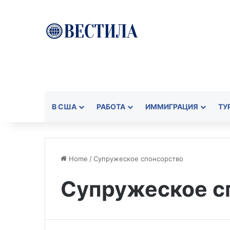
В США
РАБОТА
ИММИГРАЦИЯ
ТУ
Home
/
Супружеское спонсорство
Супружеское с