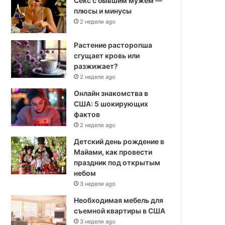
Секс с бывшим мужем —
плюсы и минусы
2 недели ago
Растение расторопша
сгущает кровь или
разжижает?
2 недели ago
Онлайн знакомства в
США: 5 шокирующих
фактов
2 недели ago
Детский день рождение в
Майами, как провести
праздник под открытым
небом
3 недели ago
Необходимая мебель для
съемной квартиры в США
3 недели ago