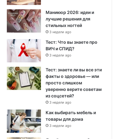
Маникюр 2026: идеи и
лучшие решения для
стильных ногтей
3 недели ago
Тест: Что вы знаете про
ВИЧ и СПИД?
3 недели ago
Тест: знаете ли вы все эти
факты о здоровье — или
просто слишком
уверенно верите советам
из соцсетей?
3 недели ago
Как выбирать мебель и
товары для дома
3 недели ago