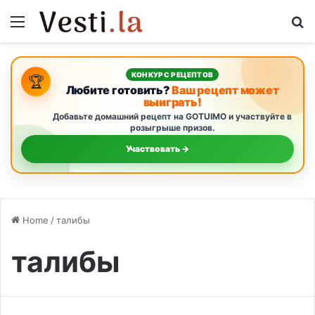
Menu
S
КОНКУРС РЕЦЕПТОВ
🏆
Любите готовить?
Ваш рецепт может
выиграть!
Добавьте домашний рецепт на GOTUIMO и участвуйте в
розыгрыше призов.
Участвовать →
Home
/
талибы
талибы