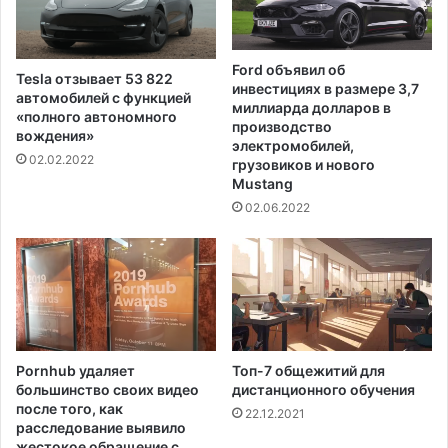
а
с
т
Ford объявил об
Tesla отзывает 53 822
ь
инвестициях в размере 3,7
автомобилей с функцией
п
миллиарда долларов в
«полного автономного
а
производство
вождения»
электромобилей,
н
02.02.2022
грузовиков и нового
д
Mustang
е
02.06.2022
м
и
и
»
Pornhub удаляет
Топ-7 общежитий для
большинство своих видео
дистанционного обучения
после того, как
22.12.2021
расследование выявило
жестокое обращение с