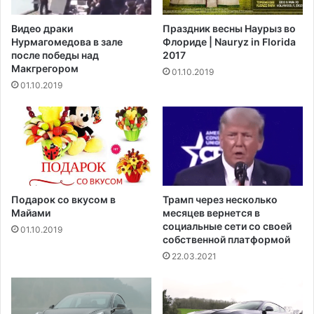
н
o
и
n
Видео драки
Праздник весны Наурыз во
и
:
Нурмагомедова в зале
Флориде | Nauryz in Florida
с
«
после победы над
2017
л
М
Макгрегором‍
01.10.2019
у
ы
01.10.2019
ч
в
и
с
л
т
с
у
я
п
п
а
о
е
ж
м
Подарок со вкусом в
Трамп через несколько
а
в
Майами
месяцев вернется в
р
х
социальные сети со своей
01.10.2019
собственной платформой
у
д
22.03.2021
ш
у
ю
ч