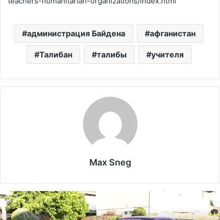
teachers-humanitarian-organizations/index.html
администрация Байдена
афганистан
Талибан
талибы
учителя
Max Sneg