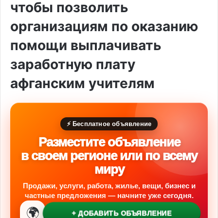
чтобы позволить
организациям по оказанию
помощи выплачивать
заработную плату
афганским учителям
⚡ Бесплатное объявление
Разместите объявление
в своем регионе или по всему
миру
Продажи, услуги, работа, жилье, вещи, бизнес и
частные предложения — начните уже сегодня.
🌍
+ ДОБАВИТЬ ОБЪЯВЛЕНИЕ