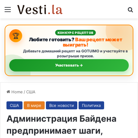
Menu
S
КОНКУРС РЕЦЕПТОВ
🏆
Любите готовить?
Ваш рецепт может
выиграть!
Добавьте домашний рецепт на GOTUIMO и участвуйте в
розыгрыше призов.
Участвовать →
Home
/
США
США
В мире
Все новости
Политика
Администрация Байдена
предпринимает шаги,