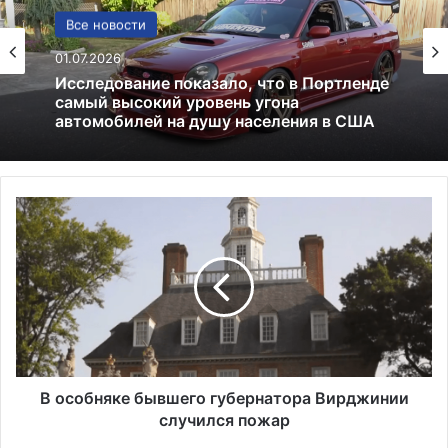
Политика
24.06.2025
Россия больше не получит американских
льгот: что это значит и к чему приведёт
В
о
с
о
б
н
я
к
е
б
В особняке бывшего губернатора Вирджинии
ы
случился пожар
в