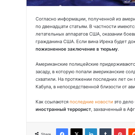
Согласно информации, полученной из амер
по двенадцати статьям. В частности имеют
летательных аппаратов США, оказании бое
гражданина США. Если вина Ирека будет до
пожизненное заключение в тюрьму
.
Американские полицейские придерживаются 
засаду, в которую попали американские сол
схватили. На протяжении последних лет он 
Кабула, в непосредственной близости от ав
Как ссылаются
последние новости
это дело 
иностранный террорист
, захваченный в Аф
Facebook
X
LinkedIn
Tumblr
Pinterest
Share