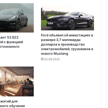
р
проводили долгие выходные, теперь
е
доступен для сдачи в аренду для
ж
отдыха
и
м
е
Ford объявил об инвестициях в
вает 53 822
размере 3,7 миллиарда
й с функцией
долларов в производство
автономного
электромобилей, грузовиков и
нового Mustang
02.06.2022
ежитий для
ного обучения