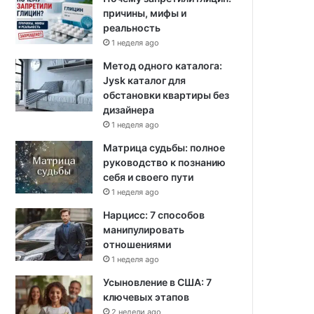
причины, мифы и
реальность
1 неделя ago
Метод одного каталога:
Jysk каталог для
обстановки квартиры без
дизайнера
1 неделя ago
Матрица судьбы: полное
руководство к познанию
себя и своего пути
1 неделя ago
Нарцисс: 7 способов
манипулировать
отношениями
1 неделя ago
Усыновление в США: 7
ключевых этапов
2 недели ago