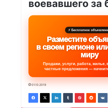
воевавшего за 
⚡ Бесплатное объявлен
Разместите объя
в своем регионе ил
миру
Продажи, услуги, работа, жилье, 
частные предложения — начните
01.10.2019
Facebook
X
LinkedIn
Tumblr
Pinterest
Reddit
VK