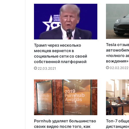
и
л
Б
о
и
н
г
Tesla отзы
Трамп через несколько
автомобиле
месяцев вернется в
«полного 
социальные сети со своей
вождения»
собственной платформой
02.02.2022
22.03.2021
Pornhub удаляет большинство
Топ-7 общ
своих видео после того, как
дистанцион