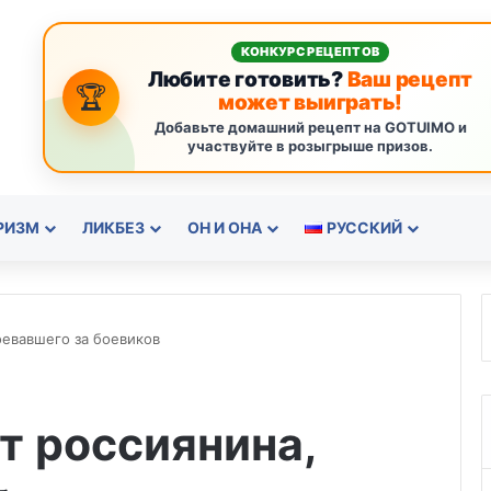
КОНКУРС РЕЦЕПТОВ
Любите готовить?
Ваш рецепт
🏆
может выиграть!
Добавьте домашний рецепт на GOTUIMO и
участвуйте в розыгрыше призов.
РИЗМ
ЛИКБЕЗ
ОН И ОНА
РУССКИЙ
оевавшего за боевиков
т россиянина,