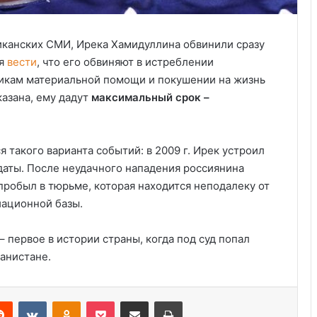
иканских СМИ, Ирека Хамидуллина обвинили сразу
ся
вести
, что его обвиняют в истреблении
викам материальной помощи и покушении на жизнь
казана, ему дадут
максимальный срок –
такого варианта событий: в 2009 г. Ирек устроил
даты. После неудачного нападения россиянина
пробыл в тюрьме, которая находится неподалеку от
иационной базы.
Удивительные факты о Флориде
– первое в истории страны, когда под суд попал
ганистане.
Пляжный домик в Северной
Каролине, где Билл Гейтс и его
бывшая девушка Энн Уинблад
Reddit
VKontakte
Odnoklassniki
Pocket
Share via Email
Print
проводили долгие выходные, теперь