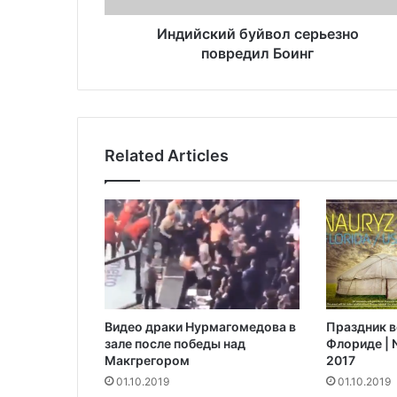
й
б
Индийский буйвол серьезно
у
повредил Боинг
й
в
о
л
с
Related Articles
е
р
ь
е
з
н
о
п
о
Видео драки Нурмагомедова в
Праздник в
в
зале после победы над
Флориде | N
р
Макгрегором‍
2017
е
01.10.2019
01.10.2019
д