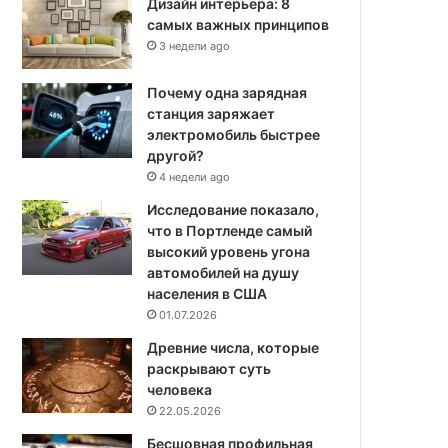
Дизайн интерьера: 8
самых важных принципов
3 недели ago
Почему одна зарядная
станция заряжает
электромобиль быстрее
другой?
4 недели ago
Исследование показало,
что в Портленде самый
высокий уровень угона
автомобилей на душу
населения в США
01.07.2026
Древние числа, которые
раскрывают суть
человека
22.05.2026
Бесшовная профильная