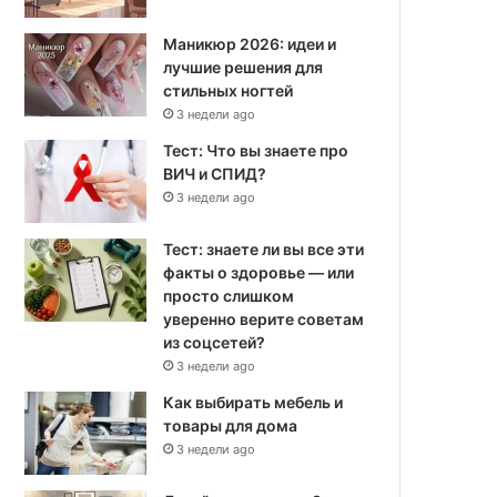
Маникюр 2026: идеи и
лучшие решения для
стильных ногтей
3 недели ago
Тест: Что вы знаете про
ВИЧ и СПИД?
3 недели ago
Тест: знаете ли вы все эти
факты о здоровье — или
просто слишком
уверенно верите советам
из соцсетей?
3 недели ago
Как выбирать мебель и
товары для дома
3 недели ago