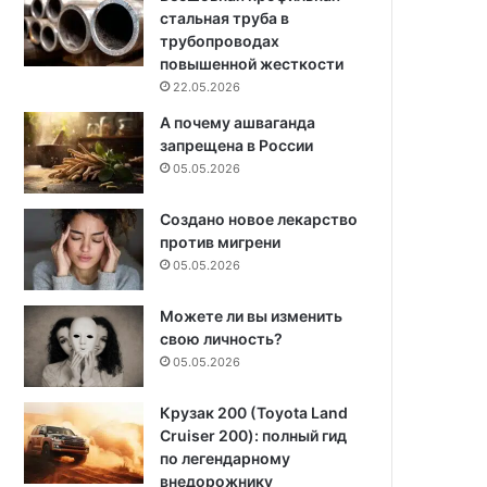
стальная труба в
трубопроводах
повышенной жесткости
22.05.2026
А почему ашваганда
запрещена в России
05.05.2026
Создано новое лекарство
против мигрени
05.05.2026
Можете ли вы изменить
свою личность?
05.05.2026
Крузак 200 (Toyota Land
Cruiser 200): полный гид
по легендарному
внедорожнику