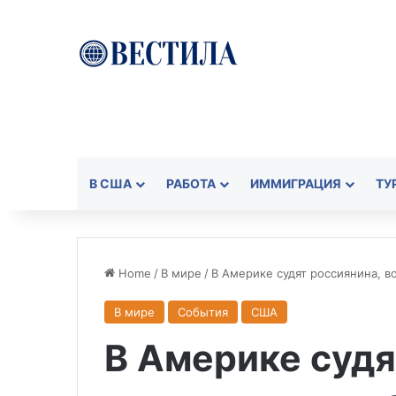
В США
РАБОТА
ИММИГРАЦИЯ
ТУ
Home
/
В мире
/
В Америке судят россиянина, в
В мире
События
США
В Америке судя