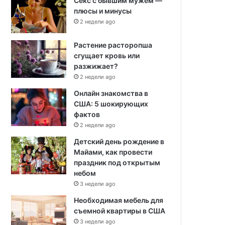
Секс с бывшим мужем —
плюсы и минусы
2 недели ago
Растение расторопша
сгущает кровь или
разжижает?
2 недели ago
Онлайн знакомства в
США: 5 шокирующих
фактов
2 недели ago
Детский день рождение в
Майами, как провести
праздник под открытым
небом
3 недели ago
Необходимая мебель для
съемной квартиры в США
3 недели ago