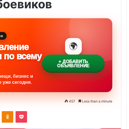
боевиков
ие
🌍
вление
и по всему
+ ДОБАВИТЬ
ОБЪЯВЛЕНИЕ
вещи, бизнес и
 уже сегодня.
457
Less than a minute
ontakte
Odnoklassniki
Pocket