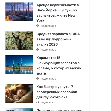
Аренда недвижимости в
Нью-Йорке — 9 лучших
вариантов, жилье New
York
1 неделя ago
Средняя зарплата в США
в месяц: подробный
анализ 2026
1 неделя ago
Харам это: 15
шокирующих запретов в
исламе, о которых важно
знать
1 неделя ago
Как быстро уснуть: 7
проверенных способов
для глубокого сна
1 неделя ago
Почему запретили глицин: