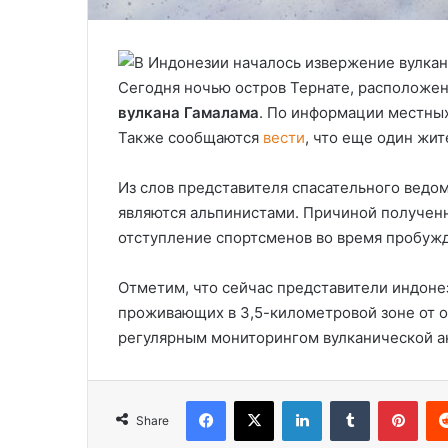
Сегодня ночью остров Тернате, расположе
вулкана Гамалама
. По информации местных
Также сообщаются
вести
, что еще один жит
Из слов представителя спасательного ведо
являются альпинистами. Причиной получен
отступление спортсменов во время пробужд
Отметим, что сейчас представители индон
проживающих в 3,5-километровой зоне от о
регулярным мониторингом вулканической а
Facebook
X
LinkedIn
Tumblr
Pinterest
Share