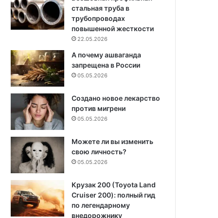
стальная труба в
трубопроводах
повышенной жесткости
22.05.2026
А почему ашваганда
запрещена в России
05.05.2026
Создано новое лекарство
против мигрени
05.05.2026
Можете ли вы изменить
свою личность?
05.05.2026
Крузак 200 (Toyota Land
Cruiser 200): полный гид
по легендарному
внедорожнику