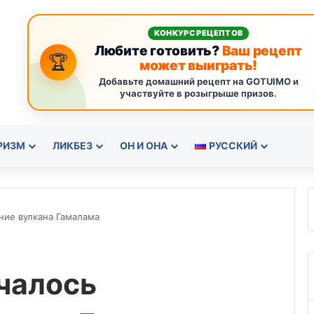
КОНКУРС РЕЦЕПТОВ
Любите готовить?
Ваш рецепт
🏆
может выиграть!
Добавьте домашний рецепт на GOTUIMO и
участвуйте в розыгрыше призов.
РИЗМ
ЛИКБЕЗ
ОН И ОНА
РУССКИЙ
ние вулкана Гамалама
чалось