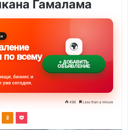
лкана Гамалама
ие
🌍
вление
и по всему
+ ДОБАВИТЬ
ОБЪЯВЛЕНИЕ
вещи, бизнес и
 уже сегодня.
498
Less than a minute
ontakte
Odnoklassniki
Pocket