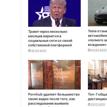
т
р
а
л
и
и
Tesla отзы
Трамп через несколько
автомобиле
месяцев вернется в
«полного 
социальные сети со своей
вождения»
собственной платформой
02.02.2022
22.03.2021
Pornhub удаляет большинство
Топ-7 общ
своих видео после того, как
дистанцион
расследование выявило
22.12.2021