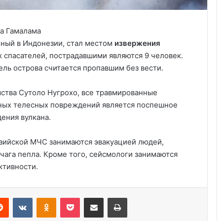
нный в Индонезии, стал местом
извержения
 спасателей, пострадавшими являются 9 человек.
ель острова считается пропавшим без вести.
мства Сутоло Нугрохо, все травмированные
ных телесных повреждений является поспешное
ения вулкана.
Удивительные факты о Флориде
езийской МЧС занимаются эвакуацией людей,
чага пепла. Кроме того, сейсмологи занимаются
ктивности.
Пляжный домик в Северной
Каролине, где Билл Гейтс и его
бывшая девушка Энн Уинблад
Reddit
VKontakte
Odnoklassniki
Pocket
Share via Email
Print
проводили долгие выходные, теперь
доступен для сдачи в аренду для
Курсы бухгалтера в США