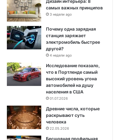
Дизайн интерьера: 8
самых важных принципов
3 недели ago
Почему одна зарядная
станция заряжает
электромобиль быстрее
другой?
4 недели ago
Исследование показало,
что в Портленде самый
высокий уровень угона
автомобилей на душу
населения в США
01.07.2026
Древние числа, которые
раскрывают суть
человека
22.05.2026
Бесшовная профильная