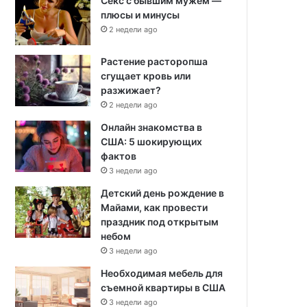
Секс с бывшим мужем —
плюсы и минусы
2 недели ago
Растение расторопша
сгущает кровь или
разжижает?
2 недели ago
Онлайн знакомства в
США: 5 шокирующих
фактов
3 недели ago
Детский день рождение в
Майами, как провести
праздник под открытым
небом
3 недели ago
Необходимая мебель для
съемной квартиры в США
3 недели ago