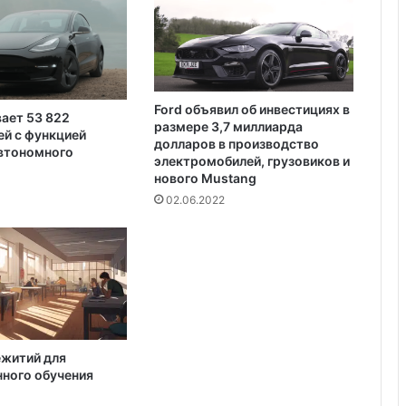
доступен для сдачи в аренду для
отдыха
Ford объявил об инвестициях в
вает 53 822
размере 3,7 миллиарда
й с функцией
долларов в производство
автономного
электромобилей, грузовиков и
нового Mustang
02.06.2022
ежитий для
ного обучения