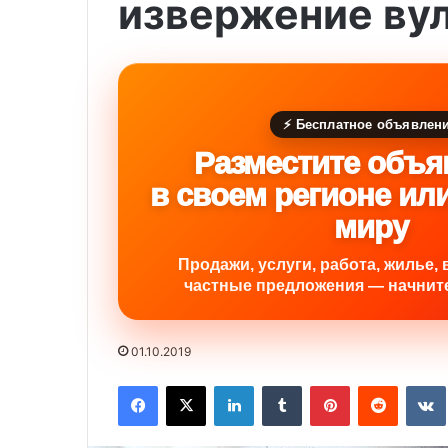
извержение ву
⚡ Бесплатное объявлен
Разместите объя
в своем регионе ил
миру
Продажи, услуги, работа, жилье, 
частные предложения — начните
01.10.2019
Facebook
X
LinkedIn
Tumblr
Pinterest
Reddit
VK