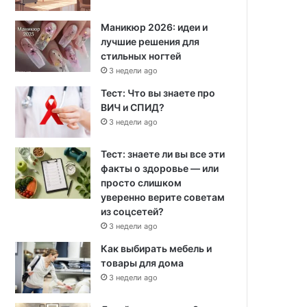
Маникюр 2026: идеи и
лучшие решения для
стильных ногтей
3 недели ago
Тест: Что вы знаете про
ВИЧ и СПИД?
3 недели ago
Тест: знаете ли вы все эти
факты о здоровье — или
просто слишком
уверенно верите советам
из соцсетей?
3 недели ago
Как выбирать мебель и
товары для дома
3 недели ago