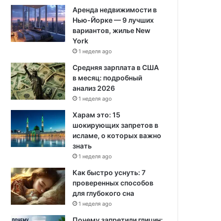
Аренда недвижимости в
Нью-Йорке — 9 лучших
вариантов, жилье New
York
1 неделя ago
Средняя зарплата в США
в месяц: подробный
анализ 2026
1 неделя ago
Харам это: 15
шокирующих запретов в
исламе, о которых важно
знать
1 неделя ago
Как быстро уснуть: 7
проверенных способов
для глубокого сна
1 неделя ago
Почему запретили глицин: