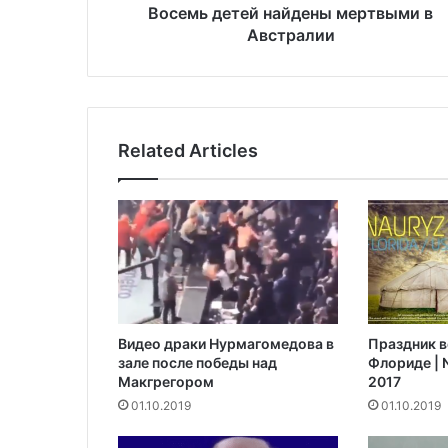
е
Восемь детей найдены мертвыми в
й
Австралии
н
а
й
д
е
Related Articles
н
ы
м
е
р
т
в
ы
м
Видео драки Нурмагомедова в
Праздник в
и
зале после победы над
Флориде | N
в
Макгрегором‍
2017
А
01.10.2019
01.10.2019
в
с