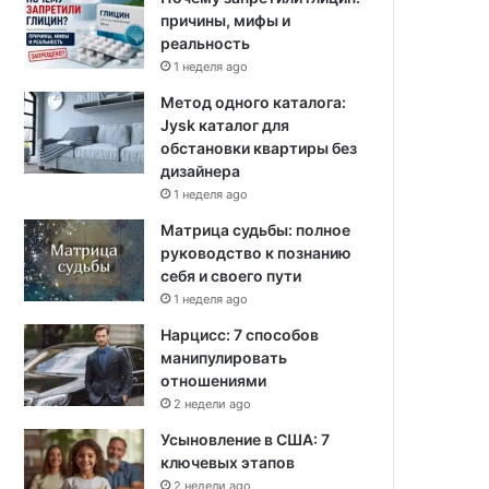
причины, мифы и
реальность
1 неделя ago
Метод одного каталога:
Jysk каталог для
обстановки квартиры без
дизайнера
1 неделя ago
Матрица судьбы: полное
руководство к познанию
себя и своего пути
1 неделя ago
Нарцисс: 7 способов
манипулировать
отношениями
2 недели ago
Усыновление в США: 7
ключевых этапов
2 недели ago