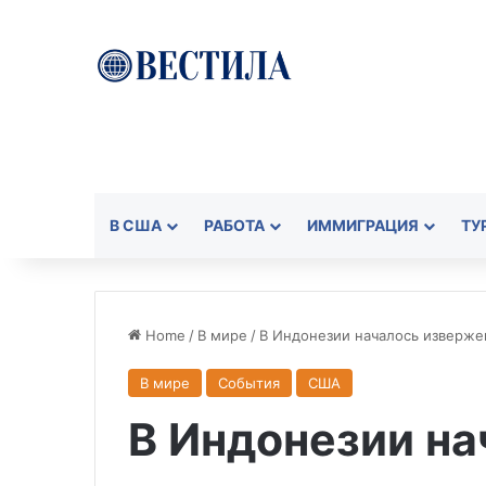
В США
РАБОТА
ИММИГРАЦИЯ
ТУ
Home
/
В мире
/
В Индонезии началось изверже
В мире
События
США
В Индонезии на