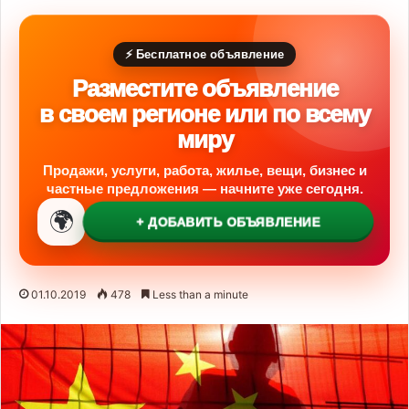
⚡ Бесплатное объявление
Разместите объявление
в своем регионе или по всему
миру
Продажи, услуги, работа, жилье, вещи, бизнес и
частные предложения — начните уже сегодня.
🌍
+ ДОБАВИТЬ ОБЪЯВЛЕНИЕ
01.10.2019
478
Less than a minute