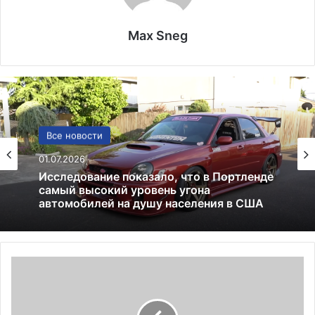
Max Sneg
Все новости
США
01.07.2026
13.06.2025
Америка имеет огромный избыток сыра
Исследование показало, что в Портленде
самый высокий уровень угона
Три
автомобилей на душу населения в США
самолета
не
долетели