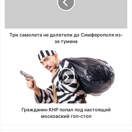
до
Симферополя
из-
за
тумана
Три самолета не долетели до Симферополя из-
за тумана
Гражданин
КНР
попал
под
настоящий
московский
гоп-
стоп
Гражданин КНР попал под настоящий
московский гоп-стоп