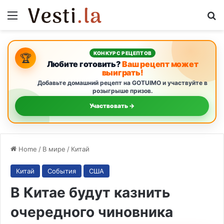
Menu
Se
КОНКУРС РЕЦЕПТОВ
🏆
Любите готовить?
Ваш рецепт может
выиграть!
Добавьте домашний рецепт на GOTUIMO и участвуйте в
розыгрыше призов.
Участвовать →
Home
/
В мире
/
Китай
Китай
События
США
В Китае будут казнить
очередного чиновника