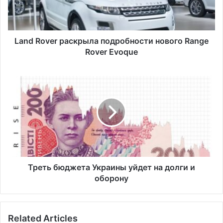
v
e
r
р
Land Rover раскрыла подробности нового Range
а
Rover Evoque
с
к
Т
р
р
ы
е
л
т
а
ь
п
б
о
ю
д
д
р
ж
о
е
Треть бюджета Украины уйдет на долги и
б
т
оборону
н
а
о
У
с
к
Related Articles
т
р