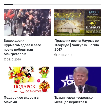
и
а
н
и
о
н
в
ы
о
у
г
й
о
д
R
е
Видео драки
Праздник весны Наурыз во
a
т
Нурмагомедова в зале
Флориде | Nauryz in Florida
n
н
после победы над
2017
g
а
Макгрегором‍
01.10.2019
e
д
01.10.2019
R
о
o
л
v
г
e
и
r
и
E
о
v
б
o
о
Подарок со вкусом в
Трамп через несколько
q
р
Майами
месяцев вернется в