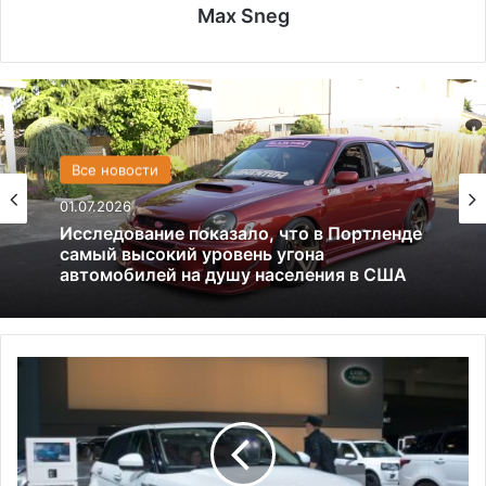
Max Sneg
США
Все новости
13.06.2025
01.07.2026
Америка имеет огромный избыток сыра
Исследование показало, что в Портленде
L
самый высокий уровень угона
a
автомобилей на душу населения в США
n
d
R
o