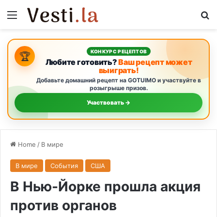
Menu
S
КОНКУРС РЕЦЕПТОВ
🏆
Любите готовить?
Ваш рецепт может
выиграть!
Добавьте домашний рецепт на GOTUIMO и участвуйте в
розыгрыше призов.
Участвовать →
Home
/
В мире
В мире
События
США
В Нью-Йорке прошла акция
против органов