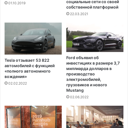
u
о
социальные сети со своей
01.10.2019
e
собственной платформой
н
у
22.03.2021
Ford объявил об
Tesla отзывает 53 822
инвестициях в размере 3,7
автомобилей с функцией
миллиарда долларов в
«полного автономного
производство
вождения»
электромобилей,
02.02.2022
грузовиков и нового
Mustang
02.06.2022