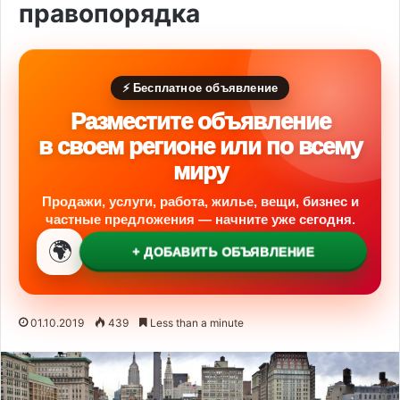
правопорядка
⚡ Бесплатное объявление
Разместите объявление
в своем регионе или по всему
миру
Продажи, услуги, работа, жилье, вещи, бизнес и
частные предложения — начните уже сегодня.
🌍
+ ДОБАВИТЬ ОБЪЯВЛЕНИЕ
01.10.2019
439
Less than a minute