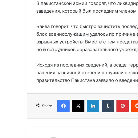
В пакистанской армии говорят, что ликвиди
заведения, который был последним членом 
Байва говорит, что быстро зачистить посл
блок военнослужащим удалось по причине 
взрывных устройств. Вместе с тем представ
но и сотрудников образовательного учрежд
Исходя из последних сведений, в осаде тер
ранения различной степени получили неско
правительство Пакистана заявило о введени
Facebook
X
LinkedIn
Tumblr
Pinterest
Share