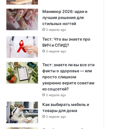
Маникюр 2026: идеи и
лучшие решения для
стильных ногтей
3 недели ago
Тест: Что вы знаете про
ВИЧ и СПИД?
3 недели ago
Тест: знаете ли вы все эти
факты о здоровье — или
просто слишком
уверенно верите советам
из соцсетей?
3 недели ago
Как выбирать мебель и
товары для дома
3 недели ago