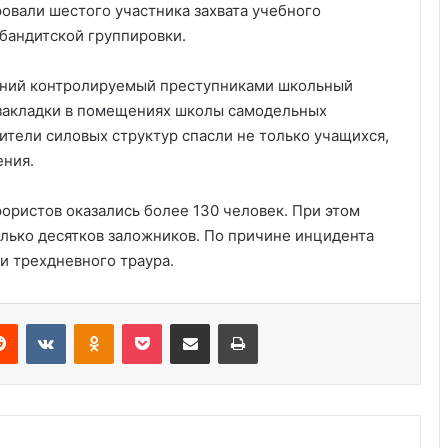
ровали шестого участника захвата учебного
бандитской группировки.
едний контролируемый преступниками школьный
закладки в помещениях школы самодельных
ители силовых структур спасли не только учащихся,
ения.
Удивительные факты о Флориде
рористов оказались более 130 человек. При этом
лько десятков заложников. По причине инцидента
и трехдневного траура.
Пляжный домик в Северной
Каролине, где Билл Гейтс и его
бывшая девушка Энн Уинблад
Reddit
VKontakte
Odnoklassniki
Pocket
Share via Email
Print
проводили долгие выходные, теперь
доступен для сдачи в аренду для
Курсы бухгалтера в США
отдыха
Выступление министра финансов