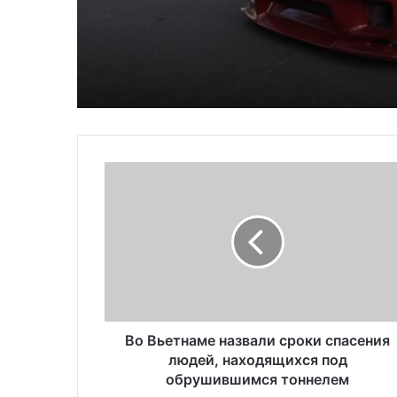
автомобилей на душ
населения в США
В
о
В
ь
е
т
н
а
м
е
Во Вьетнаме назвали сроки спасения
н
людей, находящихся под
а
обрушившимся тоннелем
з