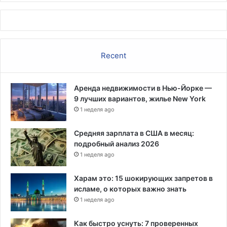
и
в
у
с
л
Recent
о
в
и
Аренда недвижимости в Нью-Йорке —
я
9 лучших вариантов, жилье New York
х
1 неделя ago
п
о
г
Средняя зарплата в США в месяц:
р
подробный анализ 2026
а
1 неделя ago
н
и
Харам это: 15 шокирующих запретов в
ч
исламе, о которых важно знать
н
1 неделя ago
о
г
Как быстро уснуть: 7 проверенных