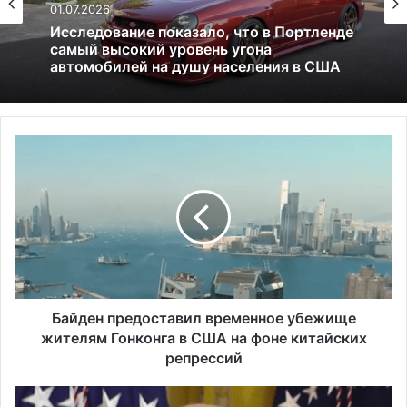
05.05.2026
Глицин — это фейк или реальное
средство
Б
а
й
д
е
н
п
р
е
д
Байден предоставил временное убежище
о
жителям Гонконга в США на фоне китайских
с
репрессий
т
а
Б