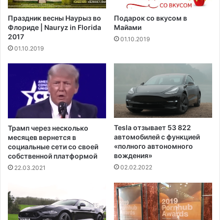
у
е
ю
Праздник весны Наурыз во
Подарок со вкусом в
л
щ
Флориде | Nauryz in Florida
Майами
я
и
2017
01.10.2019
м
й
01.10.2019
Г
о
о
т
н
и
к
н
о
о
н
с
г
т
а
р
Tesla отзывает 53 822
Трамп через несколько
в
а
автомобилей с функцией
месяцев вернется в
С
н
«полного автономного
социальные сети со своей
Ш
н
вождения»
собственной платформой
А
ы
02.02.2022
22.03.2021
н
х
а
п
ф
у
о
т
н
е