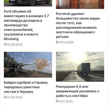
е
ш
к
е
Ford объявил об
и
Pornhub удаляет
с
инвестициях в размере 3,7
т
большинство своих видео
т
миллиарда долларов в
после того, как
а
в
производство
расследование выявило
й
е
электромобилей,
жестокое обращение с
с
н
грузовиков и нового
детьми
к
Mustang
н
15.12.2020
и
и
02.06.2022
х
к
р
о
е
в
п
в
р
а
е
к
с
ц
Байден одобрил отправку
с
и
Рекордные 4,4 млн
передовых ракетных
и
н
американцев уволились с
систем в Украину
й
а
работы в сентябре
01.06.2022
ц
12.11.2021
и