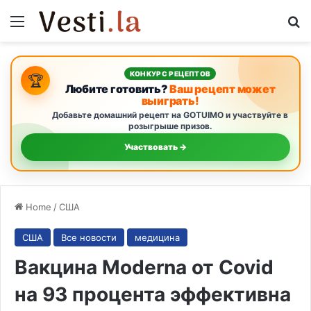
Menu
S
КОНКУРС РЕЦЕПТОВ
🏆
Любите готовить?
Ваш рецепт может
выиграть!
Добавьте домашний рецепт на GOTUIMO и участвуйте в
розыгрыше призов.
Участвовать →
Home
/
США
США
Все новости
медицина
Вакцина Moderna от Covid
на 93 процента эффективна