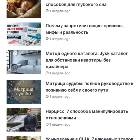
о
способов для глубокого сна
к
1 неделя ago
р
и
Почему запретили глицин: причины,
з
мифы и реальность
и
1 неделя ago
с
а
Метод одного каталога: Jysk каталог
для обстановки квартиры без
дизайнера
1 неделя ago
Матрица судьбы: полное руководство к
познанию себя и своего пути
1 неделя ago
Нарцисс: 7 способов манипулировать
отношениями
1 неделя ago
Усыновление в США: 7 ключевых этапов