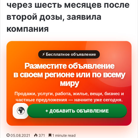
через шесть месяцев после
второй дозы, заявила
компания
⚡ Бесплатное объявление
Разместите объявление
в своем регионе или по всему
миру
Продажи, услуги, работа, жилье, вещи, бизнес и
частные предложения — начните уже сегодня.
🌍
+ ДОБАВИТЬ ОБЪЯВЛЕНИЕ
05.08.2021
371
1 minute read