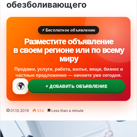
обезболивающего
⚡ Бесплатное объявление
Разместите объявление
в своем регионе или по всему
миру
Продажи, услуги, работа, жилье, вещи, бизнес и
частные предложения — начните уже сегодня.
🌍
+ ДОБАВИТЬ ОБЪЯВЛЕНИЕ
01.10.2019
534
Less than a minute