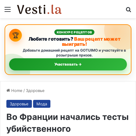
Menu
S
КОНКУРС РЕЦЕПТОВ
🏆
Любите готовить?
Ваш рецепт может
выиграть!
Добавьте домашний рецепт на GOTUIMO и участвуйте в
розыгрыше призов.
Участвовать →
Home
/
Здоровье
Здоровье
Мода
Во Франции начались тесты
убийственного