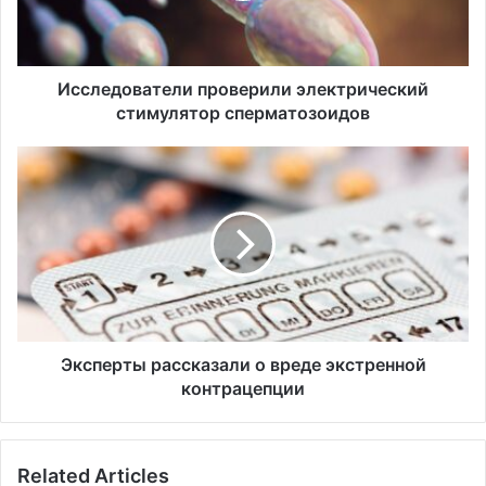
о
в
а
т
Исследователи проверили электрический
е
стимулятор сперматозоидов
л
и
Э
п
к
р
с
о
п
в
е
е
р
р
т
и
ы
л
р
и
а
Эксперты рассказали о вреде экстренной
э
с
контрацепции
л
с
е
к
к
а
Related Articles
т
з