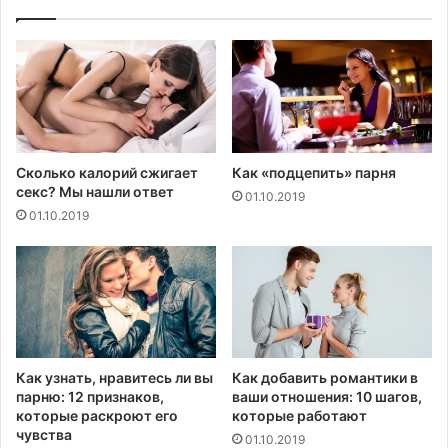
р
а
и
л
ч
и
е
о
с
в
к
р
и
е
й
д
Сколько калорий сжигает
Как «подцепить» парня
с
е
секс? Мы нашли ответ
01.10.2019
т
э
01.10.2019
и
к
м
с
у
т
л
р
я
е
т
н
о
н
р
о
Как узнать, нравитесь ли вы
Как добавить романтики в
с
й
парню: 12 признаков,
ваши отношения: 10 шагов,
п
к
которые раскроют его
которые работают
е
о
чувства
01.10.2019