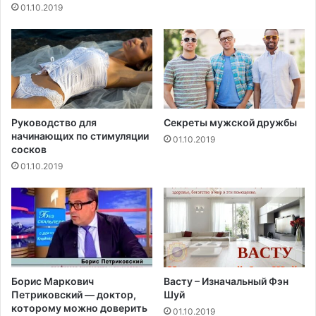
р
н
01.10.2019
м
т
а
р
т
а
о
ц
з
е
о
п
и
ц
д
и
Руководство для
Секреты мужской дружбы
о
начинающих по стимуляции
и
01.10.2019
сосков
в
01.10.2019
Борис Маркович
Васту – Изначальный Фэн
Петриковский — доктор,
Шуй
которому можно доверить
01.10.2019