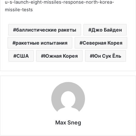
u-s-launch-eight-missiles-response-north-korea-
missile-tests
баллистические ракеты
Джо Байден
ракетные испытания
Северная Корея
США
Южная Корея
Юн Сук Ёль
Max Sneg