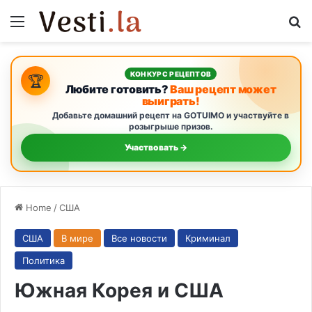
Menu
S
КОНКУРС РЕЦЕПТОВ
🏆
Любите готовить?
Ваш рецепт может
выиграть!
Добавьте домашний рецепт на GOTUIMO и участвуйте в
розыгрыше призов.
Участвовать →
Home
/
США
США
В мире
Все новости
Криминал
Политика
Южная Корея и США