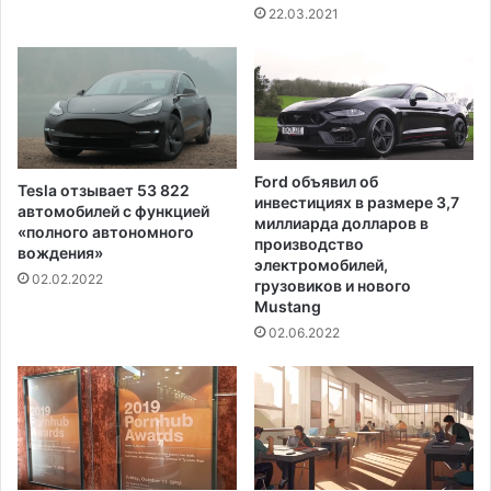
л
а
22.03.2021
о
п
в
р
и
о
я
б
х
л
п
е
р
м
Ford объявил об
Tesla отзывает 53 822
о
с
инвестициях в размере 3,7
автомобилей с функцией
д
л
миллиарда долларов в
«полного автономного
о
и
производство
вождения»
л
электромобилей,
с
02.02.2022
ж
грузовиков и нового
т
Mustang
а
е
ю
02.06.2022
р
щ
и
е
е
й
й
с
я
з