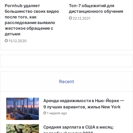
а
Pornhub удаляет
Топ-7 общежитий для
с
большинство своих видео
дистанционного обучения
у
после того, как
22.12.2021
х
расследование выявило
и
жестокое обращение с
детьми
15.12.2020
Recent
Аренда недвижимости в Нью-Йорке —
9 лучших вариантов, жилье New York
1 неделя ago
Средняя зарплата в США в месяц: