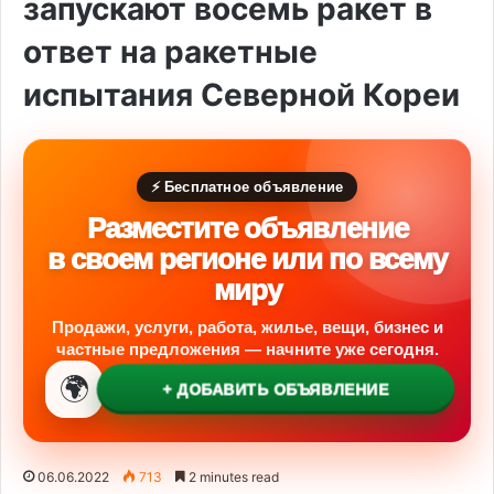
запускают восемь ракет в
ответ на ракетные
испытания Северной Кореи
⚡ Бесплатное объявление
Разместите объявление
в своем регионе или по всему
миру
Продажи, услуги, работа, жилье, вещи, бизнес и
частные предложения — начните уже сегодня.
🌍
+ ДОБАВИТЬ ОБЪЯВЛЕНИЕ
06.06.2022
713
2 minutes read