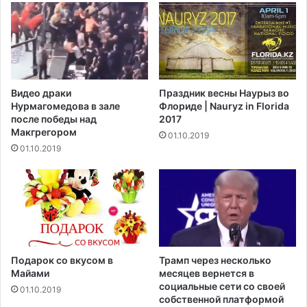
е
и
о
о
г
т
р
о
а
з
н
в
Видео драки
Праздник весны Наурыз во
и
а
Нурмагомедова в зале
Флориде | Nauryz in Florida
ч
н
после победы над
2017
е
ы
Макгрегором‍
01.10.2019
н
в
01.10.2019
и
9
я
ш
н
т
а
а
в
т
о
а
д
х
у
и
Подарок со вкусом в
Трамп через несколько
в
з
Майами
месяцев вернется в
у
-
социальные сети со своей
01.10.2019
с
собственной платформой
з