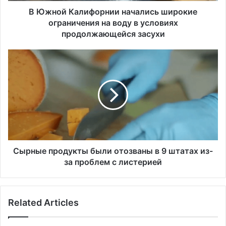
л
и
В Южной Калифорнии начались широкие
ф
ограничения на воду в условиях
о
продолжающейся засухи
р
н
С
и
ы
и
р
н
н
а
ы
ч
е
а
п
л
р
и
о
с
д
Сырные продукты были отозваны в 9 штатах из-
ь
у
за проблем с листерией
ш
к
и
т
р
ы
о
Related Articles
б
к
ы
и
л