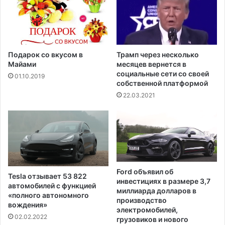
к
о
й
н
и
Подарок со вкусом в
Трамп через несколько
к
Майами
месяцев вернется в
социальные сети со своей
о
01.10.2019
собственной платформой
м
22.03.2021
Ford объявил об
Tesla отзывает 53 822
инвестициях в размере 3,7
автомобилей с функцией
миллиарда долларов в
«полного автономного
производство
вождения»
электромобилей,
02.02.2022
грузовиков и нового