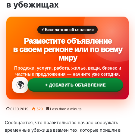
в убежищах
⚡ Бесплатное объявление
Разместите объявление
в своем регионе или по всему
миру
Продажи, услуги, работа, жилье, вещи, бизнес и
частные предложения — начните уже сегодня.
🌍
+ ДОБАВИТЬ ОБЪЯВЛЕНИЕ
01.10.2019
529
Less than a minute
Сообщается, что правительство начало сооружать
временные убежища взамен тех, которые пришли в