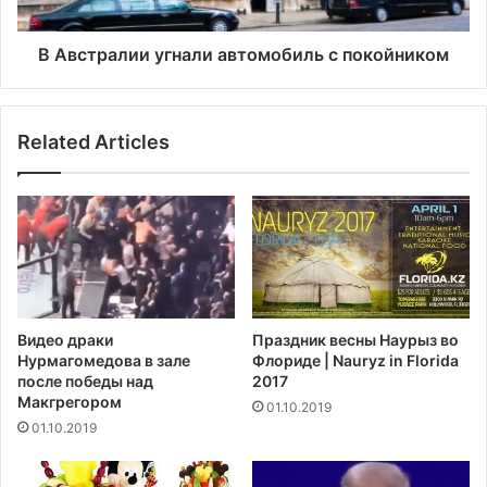
й
л
п
и
а
и
В Австралии угнали автомобиль с покойником
р
у
а
г
д
н
Related Articles
а
а
в
л
т
и
о
а
м
в
о
т
б
о
и
м
л
о
Видео драки
Праздник весны Наурыз во
е
б
Нурмагомедова в зале
Флориде | Nauryz in Florida
й
и
после победы над
2017
л
Макгрегором‍
01.10.2019
ь
01.10.2019
с
п
о