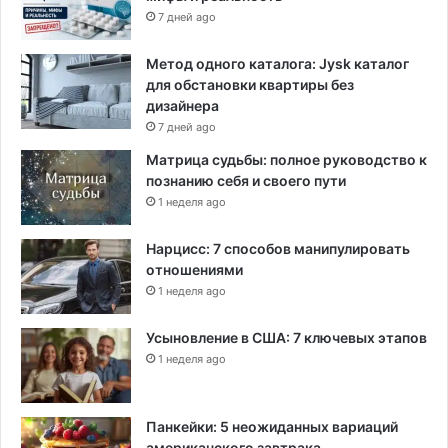
7 дней ago
Метод одного каталога: Jysk каталог
для обстановки квартиры без
дизайнера
7 дней ago
Матрица судьбы: полное руководство к
познанию себя и своего пути
1 неделя ago
Нарцисс: 7 способов манипулировать
отношениями
1 неделя ago
Усыновление в США: 7 ключевых этапов
1 неделя ago
Панкейки: 5 неожиданных вариаций
американского завтрака