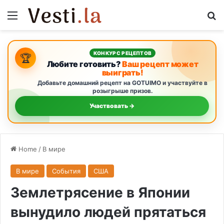
Menu
S
КОНКУРС РЕЦЕПТОВ
🏆
Любите готовить?
Ваш рецепт может
выиграть!
Добавьте домашний рецепт на GOTUIMO и участвуйте в
розыгрыше призов.
Участвовать →
Home
/
В мире
В мире
События
США
Землетрясение в Японии
вынудило людей прятаться