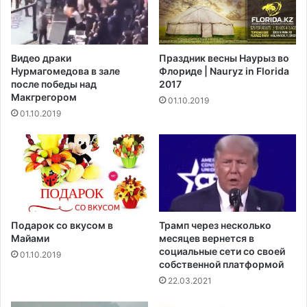
Д
е
ж
й
е
у
р
б
Видео драки
Праздник весны Наурыз во
с
и
Нурмагомедова в зале
Флориде | Nauryz in Florida
и
т
после победы над
2017
с
о
Макгрегором‍
01.10.2019
в
г
01.10.2019
я
о
з
с
а
о
н
л
с
д
з
а
а
т
к
а
Подарок со вкусом в
Трамп через несколько
р
Ф
Майами
месяцев вернется в
ы
о
социальные сети со своей
01.10.2019
т
собственной платформой
р
ы
т
22.03.2021
м
-
и