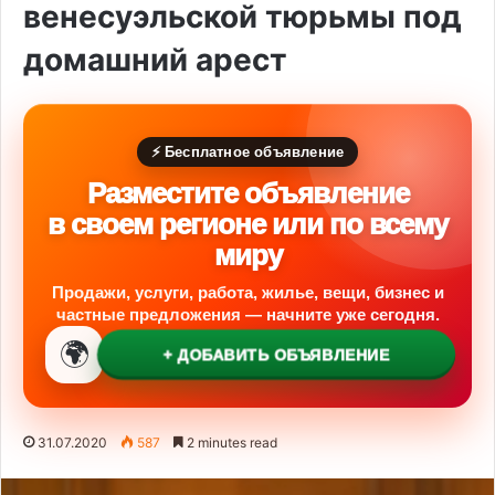
венесуэльской тюрьмы под
домашний арест
⚡ Бесплатное объявление
Разместите объявление
в своем регионе или по всему
миру
Продажи, услуги, работа, жилье, вещи, бизнес и
частные предложения — начните уже сегодня.
🌍
+ ДОБАВИТЬ ОБЪЯВЛЕНИЕ
31.07.2020
587
2 minutes read