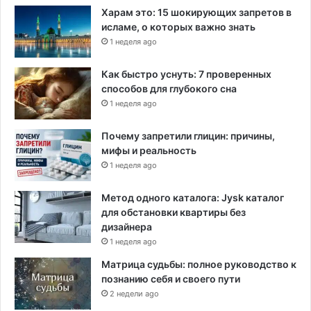
р
Харам это: 15 шокирующих запретов в
е
исламе, о которых важно знать
с
1 неделя ago
с
а
Как быстро уснуть: 7 проверенных
,
способов для глубокого сна
н
1 неделя ago
а
з
Почему запретили глицин: причины,
в
мифы и реальность
а
н
1 неделя ago
н
ы
Метод одного каталога: Jysk каталог
й
для обстановки квартиры без
в
дизайнера
е
1 неделя ago
е
Матрица судьбы: полное руководство к
ч
познанию себя и своего пути
е
2 недели ago
с