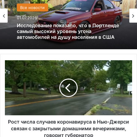
США
13.06.2025
Америка имеет огромный избыток сыра
Р
о
с
т
ч
и
с
л
а
с
Рост числа случаев коронавируса в Нью-Джерси
л
связан с закрытыми домашними вечеринками,
у
говорит губернатор