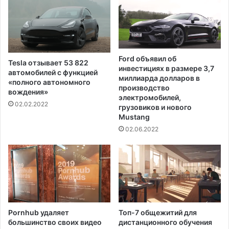
Х
д
у
о
д
м
а
а
В
ш
а
Ford объявил об
Tesla отзывает 53 822
н
н
инвестициях в размере 3,7
автомобилей с функцией
и
е
миллиарда долларов в
«полного автономного
м
с
производство
вождения»
и
с
электромобилей,
02.02.2022
в
грузовиков и нового
ы
Mustang
е
Г
ч
и
02.06.2022
е
л
р
л
и
е
н
н
к
и
а
п
м
о
Pornhub удаляет
Топ-7 общежитий для
и
д
большинство своих видео
дистанционного обучения
,
д