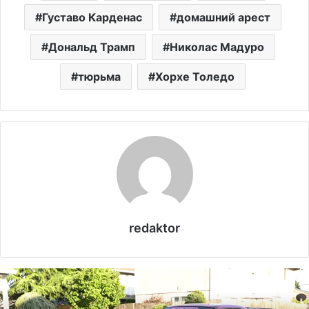
Густаво Карденас
домашний арест
Дональд Трамп
Николас Мадуро
тюрьма
Хорхе Толедо
redaktor