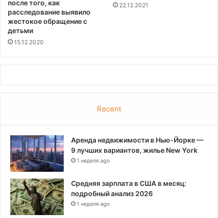
после того, как
22.12.2021
г
е
расследование выявило
о
р
жестокое обращение с
в
ж
детьми
о
а
15.12.2020
р
л
и
з
т
а
г
к
у
о
б
н
е
Recent
о
р
п
н
р
а
Аренда недвижимости в Нью-Йорке —
о
т
9 лучших вариантов, жилье New York
е
о
к
1 неделя ago
р
т
К
Средняя зарплата в США в месяц:
о
подробный анализ 2026
н
1 неделя ago
г