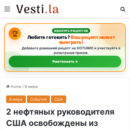
Menu
S
КОНКУРС РЕЦЕПТОВ
🏆
Любите готовить?
Ваш рецепт может
выиграть!
Добавьте домашний рецепт на GOTUIMO и участвуйте в
розыгрыше призов.
Участвовать →
Home
/
В мире
В мире
События
США
2 нефтяных руководителя
США освобождены из