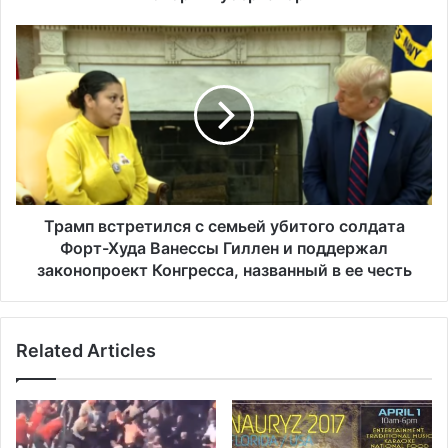
ч
а
Т
е
р
в
а
к
м
о
п
р
в
о
с
н
т
а
р
в
е
Трамп встретился с семьей убитого солдата
и
т
Форт-Худа Ванессы Гиллен и поддержал
р
и
законопроект Конгресса, названный в ее честь
у
л
с
с
а
я
в
Related Articles
с
Н
с
ь
е
ю
м
-
ь