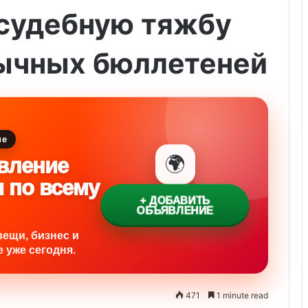
 судебную тяжбу
зычных бюллетеней
ие
🌍
вление
и по всему
+ ДОБАВИТЬ
ОБЪЯВЛЕНИЕ
вещи, бизнес и
 уже сегодня.
471
1 minute read