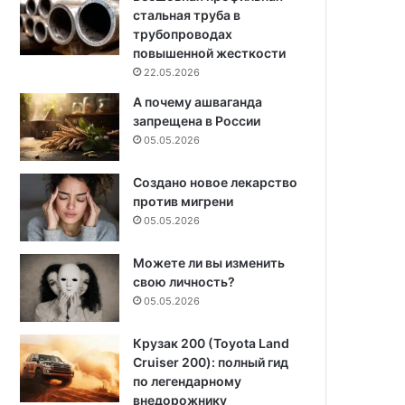
стальная труба в
трубопроводах
повышенной жесткости
22.05.2026
А почему ашваганда
запрещена в России
05.05.2026
Создано новое лекарство
против мигрени
05.05.2026
Можете ли вы изменить
свою личность?
05.05.2026
Крузак 200 (Toyota Land
Cruiser 200): полный гид
по легендарному
внедорожнику