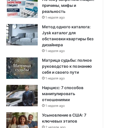
причины, мифы и
реальность
1 неделя ago
Метод одного каталога:
Jysk каталог для
обстановки квартиры без
дизайнера
1 неделя ago
Матрица судьбы: полное
руководство к познанию
себя и своего пути
1 неделя ago
Нарцисс: 7 способов
манипулировать
отношениями
1 неделя ago
Усыновление в США: 7
ключевых этапов
2 недели ago