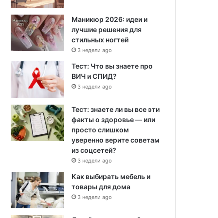
Маникюр 2026: идеи и
лучшие решения для
стильных ногтей
3 недели ago
Тест: Что вы знаете про
ВИЧ и СПИД?
3 недели ago
Тест: знаете ли вы все эти
факты о здоровье — или
просто слишком
уверенно верите советам
из соцсетей?
3 недели ago
Как выбирать мебель и
товары для дома
3 недели ago