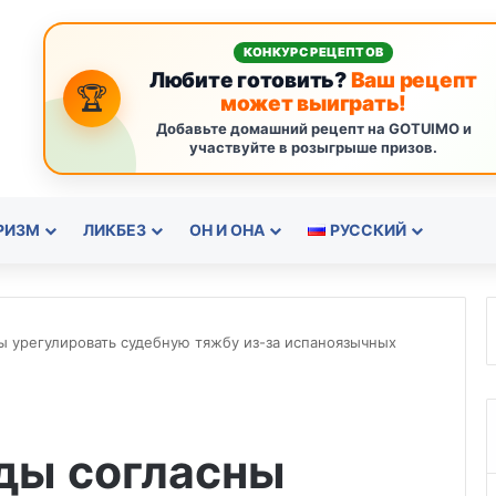
КОНКУРС РЕЦЕПТОВ
Любите готовить?
Ваш рецепт
🏆
может выиграть!
Добавьте домашний рецепт на GOTUIMO и
участвуйте в розыгрыше призов.
РИЗМ
ЛИКБЕЗ
ОН И ОНА
РУССКИЙ
ы урегулировать судебную тяжбу из-за испаноязычных
ды согласны