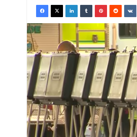
Facebook
X
LinkedIn
Tumblr
Pinterest
Reddit
VK