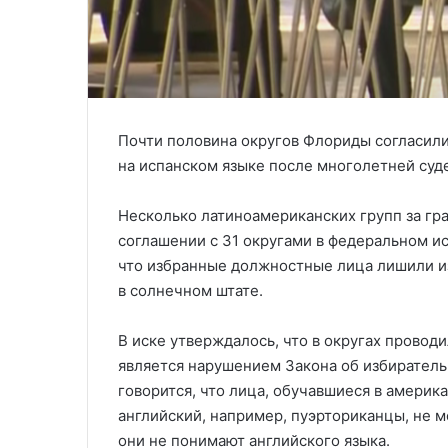
Почти половина округов Флориды согласил
на испанском языке после многолетней суд
Несколько латиноамериканских групп за гр
соглашении с 31 округами в федеральном ис
что избранные должностные лица лишили и
в солнечном штате.
В иске утверждалось, что в округах провод
является нарушением Закона об избирательн
говорится, что лица, обучавшиеся в америк
английский, например, пуэрториканцы, не м
они не понимают английского языка.