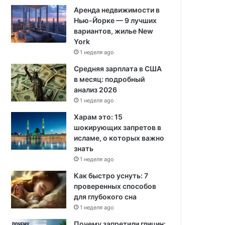
Аренда недвижимости в
Нью-Йорке — 9 лучших
вариантов, жилье New
York
1 неделя ago
Средняя зарплата в США
в месяц: подробный
анализ 2026
1 неделя ago
Харам это: 15
шокирующих запретов в
исламе, о которых важно
знать
1 неделя ago
Как быстро уснуть: 7
проверенных способов
для глубокого сна
1 неделя ago
Почему запретили глицин: