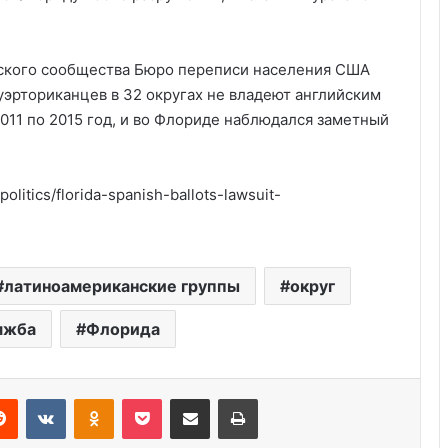
нского сообщества Бюро переписи населения США
пуэрториканцев в 32 округах не владеют английским
2011 по 2015 год, и во Флориде наблюдался заметный
olitics/florida-spanish-ballots-lawsuit-
Америка имеет огромный избыток
латиноамериканские группы
округ
сыра
яжба
Флорида
Удивительные факты о Флориде
Reddit
VKontakte
Odnoklassniki
Pocket
Share via Email
Print
Роль политических партий в