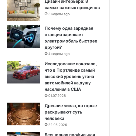
Дизайн интерьера: 8
самых важных принципов
3 недели ago
Почему одна зарядная
станция заряжает
электромобиль быстрее
другой?
4 недели ago
Исследование показало,
что в Портленде самый
высокий уровень угона
автомобилей на душу
населения в США
01.07.2026
Древние числа, которые
раскрывают суть
человека
22.05.2026
Бесшовная профильная