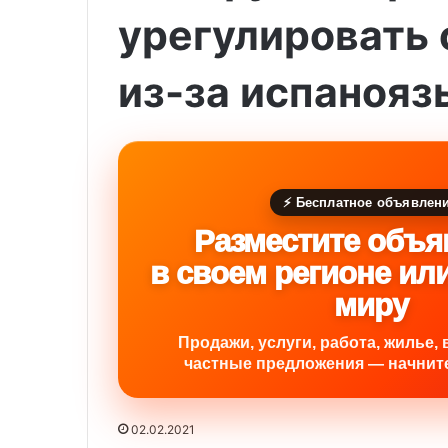
урегулировать
из-за испаноя
⚡ Бесплатное объявлен
Разместите объя
в своем регионе ил
миру
Продажи, услуги, работа, жилье, 
частные предложения — начните
02.02.2021