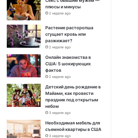
Секс с бывшим мужем —
плюсы и минусы
2 недели ago
Растение расторопша
сгущает кровь или
разжижает?
2 недели ago
Онлайн знакомства в
США: 5 шокирующих
фактов
2 недели ago
Детский день рождение в
Майами, как провести
праздник под открытым
небом
3 недели ago
Необходимая мебель для
съемной квартиры в США
3 недели ago