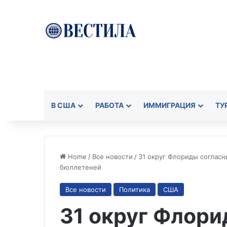
В США
РАБОТА
ИММИГРАЦИЯ
ТУ
Home
/
Все новости
/
31 округ Флориды согласн
бюллетеней
Все новости
Политика
США
31 округ Флори