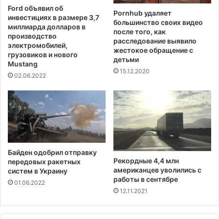
е
Ford объявил об
Pornhub удаляет
р
инвестициях в размере 3,7
большинство своих видео
и
миллиарда долларов в
после того, как
к
производство
расследование выявило
а
электромобилей,
жестокое обращение с
грузовиков и нового
н
детьми
Mustang
с
15.12.2020
к
02.06.2022
и
х
т
у
р
и
с
Байден одобрил отправку
т
Рекордные 4,4 млн
передовых ракетных
о
американцев уволились с
систем в Украину
в
работы в сентябре
01.06.2022
12.11.2021