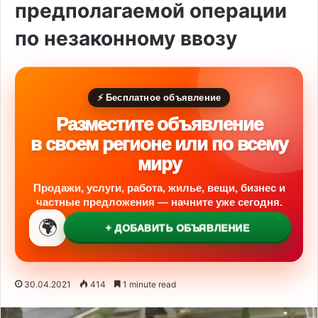
предполагаемой операции
по незаконному ввозу
⚡ Бесплатное объявление
Разместите объявление
в своем регионе или по всему
миру
Продажи, услуги, работа, жилье, вещи, бизнес и
частные предложения — начните уже сегодня.
🌍
+ ДОБАВИТЬ ОБЪЯВЛЕНИЕ
30.04.2021
414
1 minute read