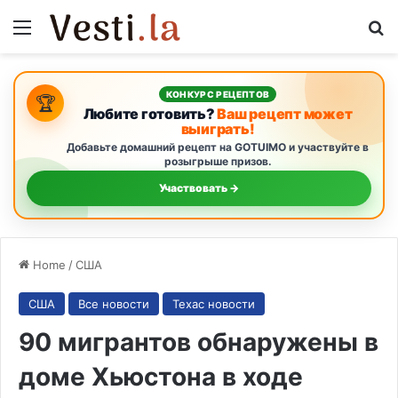
Menu
S
КОНКУРС РЕЦЕПТОВ
🏆
Любите готовить?
Ваш рецепт может
выиграть!
Добавьте домашний рецепт на GOTUIMO и участвуйте в
розыгрыше призов.
Участвовать →
Home
/
США
США
Все новости
Техас новости
90 мигрантов обнаружены в
доме Хьюстона в ходе