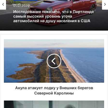
США
Все новости
13.06.2025
01.07.2026
Америка имеет огромный избыток сыра
Исследование показало, что в Портленде
А
самый высокий уровень угона
к
автомобилей на душу населения в США
у
л
а
а
т
а
к
у
Акула атакует лодку у Внешних берегов
е
Северной Каролины
т
л
Е
о
в