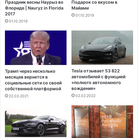
Праздник весны Наурыз во
Подарок со вкусом в
е
в
Флориде | Nauryz in Florida
Майами
р
о
2017
01.10.2019
н
и
01.10.2019
о
д
й
в
К
е
а
р
р
и
о
д
л
л
и
я
Tesla отзывает 53 822
Трамп через несколько
н
п
автомобилей с функцией
месяцев вернется в
ы
р
«полного автономного
социальные сети со своей
вождения»
и
собственной платформой
в
02.02.2022
22.03.2021
и
т
ы
х
а
м