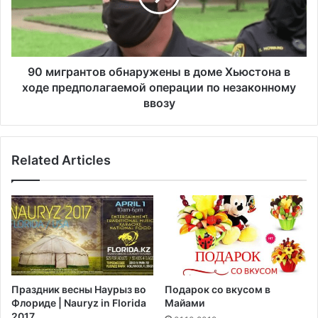
з
р
д
а
к
н
и
т
и
о
90 мигрантов обнаружены в доме Хьюстона в
з
в
ходе предполагаемой операции по незаконному
И
о
ввозу
н
б
д
н
и
а
и
Related Articles
р
н
у
а
ж
ф
е
о
н
н
ы
е
в
в
д
с
о
Праздник весны Наурыз во
Подарок со вкусом в
п
м
Флориде | Nauryz in Florida
Майами
л
е
2017