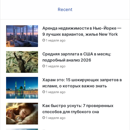
н
Recent
н
о
м
Аренда недвижимости в Нью-Йорке —
у
9 лучших вариантов, жилье New York
в
1 неделя ago
в
о
з
Средняя зарплата в США в месяц:
у
подробный анализ 2026
1 неделя ago
Харам это: 15 шокирующих запретов в
исламе, о которых важно знать
1 неделя ago
Как быстро уснуть: 7 проверенных
способов для глубокого сна
1 неделя ago