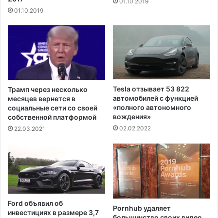
01.10.2019
е
Х
01.10.2019
с
ь
к
ю
а
с
C
т
O
о
V
н
I
а
D
в
Tesla отзывает 53 822
Трамп через несколько
х
автомобилей с функцией
месяцев вернется в
о
«полного автономного
социальные сети со своей
д
вождения»
собственной платформой
е
02.02.2022
22.03.2021
п
р
е
д
п
о
л
Ford объявил об
Pornhub удаляет
а
инвестициях в размере 3,7
большинство своих видео