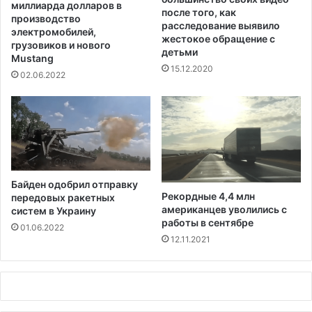
г
миллиарда долларов в
после того, как
а
производство
расследование выявило
е
электромобилей,
жестокое обращение с
м
грузовиков и нового
детьми
Mustang
о
15.12.2020
й
02.06.2022
о
п
е
р
а
ц
и
Байден одобрил отправку
и
Рекордные 4,4 млн
передовых ракетных
п
американцев уволились с
систем в Украину
о
работы в сентябре
01.06.2022
н
12.11.2021
е
з
а
к
о