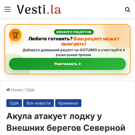
Menu
S
КОНКУРС РЕЦЕПТОВ
🏆
Любите готовить?
Ваш рецепт может
выиграть!
Добавьте домашний рецепт на GOTUIMO и участвуйте в
розыгрыше призов.
Участвовать →
Home
/
США
США
Все новости
Криминал
Акула атакует лодку у
Внешних берегов Северной