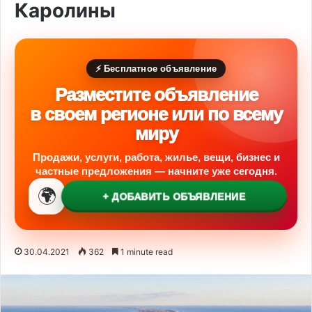
Каролины
⚡ Бесплатное объявление
Разместите объявление
в своем регионе или по всему
миру
Продажи, услуги, работа, жилье, вещи, бизнес и
частные предложения — начните уже сегодня.
🌍
+ ДОБАВИТЬ ОБЪЯВЛЕНИЕ
30.04.2021
362
1 minute read