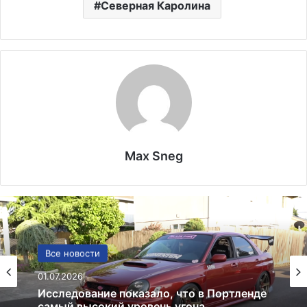
Северная Каролина
Max Sneg
США
Все новости
13.06.2025
01.07.2026