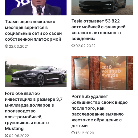
у
с
ж
к
е
и
Tesla отзывает 53 822
Трамп через несколько
н
х
автомобилей с функцией
месяцев вернется в
п
м
«полного автономного
социальные сети со своей
о
вождения»
и
собственной платформой
л
г
02.02.2022
22.03.2021
о
р
ж
а
и
н
т
т
е
о
л
в
ь
,
Ford объявил об
н
Pornhub удаляет
с
инвестициях в размере 3,7
большинство своих видео
ы
о
миллиарда долларов в
после того, как
й
б
производство
расследование выявило
р
р
электромобилей,
жестокое обращение с
е
грузовиков и нового
а
детьми
з
Mustang
в
15.12.2020
у
ш
02.06.2022