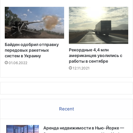
л
и
ь
х
т
с
а
я
т
в
н
Т
а
е
Байден одобрил отправку
C
х
Рекордные 4,4 млн
передовых ракетных
o
а
американцев уволились с
систем в Украину
v
с
работы в сентябре
01.06.2022
i
е
12.11.2021
d
Recent
Аренда недвижимости в Нью-Йорке —