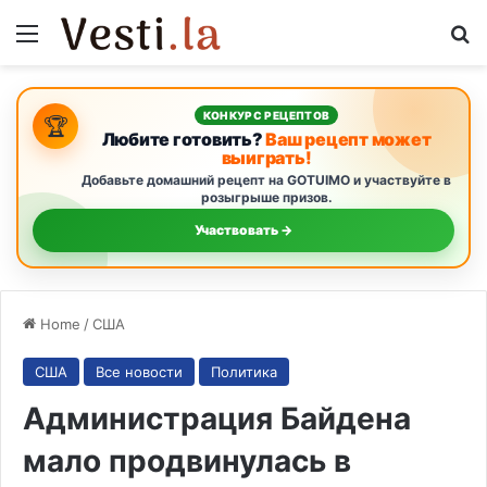
Menu
S
КОНКУРС РЕЦЕПТОВ
🏆
Любите готовить?
Ваш рецепт может
выиграть!
Добавьте домашний рецепт на GOTUIMO и участвуйте в
розыгрыше призов.
Участвовать →
Home
/
США
США
Все новости
Политика
Администрация Байдена
мало продвинулась в