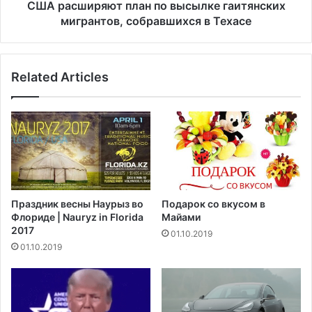
К
я
США расширяют план по высылке гаитянских
а
ю
мигрантов, собравшихся в Техасе
л
т
и
п
ф
л
о
Related Articles
а
р
н
н
п
и
о
и
в
Н
ы
ь
с
ю
ы
с
л
Праздник весны Наурыз во
Подарок со вкусом в
о
к
Флориде | Nauryz in Florida
Майами
м
е
2017
01.10.2019
а
г
01.10.2019
о
а
б
и
н
т
а
я
р
н