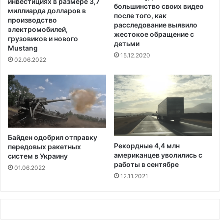
инвестициях в размере 3,7
большинство своих видео
I
о
миллиарда долларов в
после того, как
D
в
производство
расследование выявило
-
л
электромобилей,
жестокое обращение с
1
е
грузовиков и нового
детьми
9
Mustang
н
15.12.2020
и
02.06.2022
я
з
а
щ
и
т
ы
Байден одобрил отправку
м
Рекордные 4,4 млн
передовых ракетных
и
американцев уволились с
систем в Украину
г
работы в сентябре
01.06.2022
р
12.11.2021
и
р
у
ю