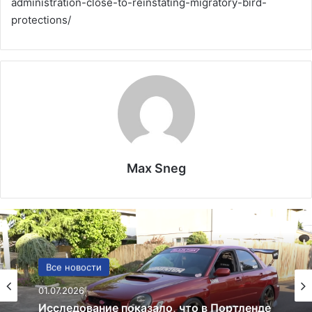
administration-close-to-reinstating-migratory-bird-
protections/
Max Sneg
США
Все новости
13.06.2025