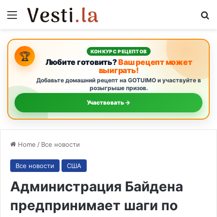
Menu
S
КОНКУРС РЕЦЕПТОВ
🏆
Любите готовить?
Ваш рецепт может
выиграть!
Добавьте домашний рецепт на GOTUIMO и участвуйте в
розыгрыше призов.
Участвовать →
Home
/
Все новости
Все новости
США
Администрация Байдена
предпринимает шаги по