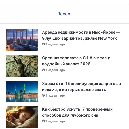
щ
и
Recent
х
п
т
Аренда недвижимости в Нью-Йорке —
и
9 лучших вариантов, жилье New York
ц
1 неделя ago
п
о
с
Средняя зарплата в США в месяц:
л
подробный анализ 2026
е
1 неделя ago
о
т
Харам это: 15 шокирующих запретов в
м
исламе, о которых важно знать
е
1 неделя ago
н
ы
Как быстро уснуть: 7 проверенных
п
способов для глубокого сна
р
1 неделя ago
а