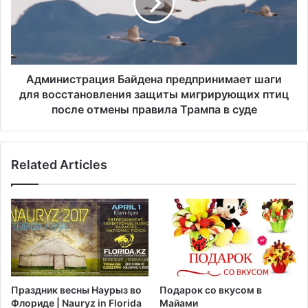
о
н
н
и
а
с
с
т
е
р
л
а
Администрация Байдена предпринимает шаги
е
ц
для восстановления защиты мигрирующих птиц
н
и
после отмены правила Трампа в суде
и
я
я
Б
Н
а
ь
Related Articles
й
ю
д
-
е
Й
н
о
а
р
п
к
р
а
е
з
д
Праздник весны Наурыз во
Подарок со вкусом в
а
п
Флориде | Nauryz in Florida
Майами
в