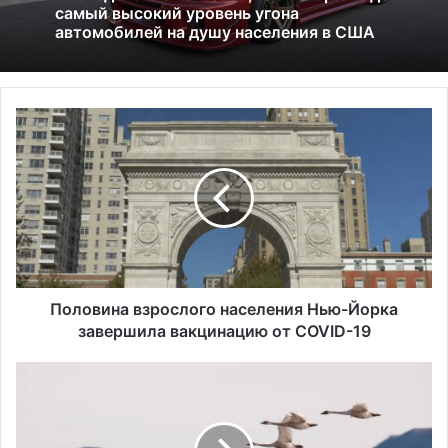
01.07.2026
Америка имеет огромный избыток сыра
Исследование показало, что в Портленде
П
самый высокий уровень угона
о
автомобилей на душу населения в США
л
о
в
и
н
а
в
з
Половина взрослого населения Нью-Йорка
р
завершила вакцинацию от COVID-19
о
с
А
л
д
о
м
г
и