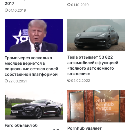
р
2017
01.10.2019
е
и
01.10.2019
р
н
ш
и
и
м
л
а
а
е
в
т
а
ш
к
а
Tesla отзывает 53 822
Трамп через несколько
ц
г
автомобилей с функцией
месяцев вернется в
и
и
«полного автономного
социальные сети со своей
н
д
вождения»
собственной платформой
а
л
02.02.2022
22.03.2021
ц
я
и
в
ю
о
о
с
т
с
C
т
O
а
Ford объявил об
V
Pornhub удаляет
н