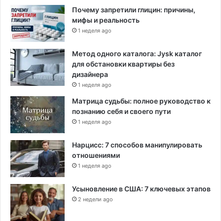
в
Почему запретили глицин: причины,
и
мифы и реальность
л
1 неделя ago
а
Т
р
Метод одного каталога: Jysk каталог
а
для обстановки квартиры без
м
дизайнера
п
1 неделя ago
а
Матрица судьбы: полное руководство к
в
познанию себя и своего пути
с
1 неделя ago
у
д
Нарцисс: 7 способов манипулировать
е
отношениями
1 неделя ago
Усыновление в США: 7 ключевых этапов
2 недели ago