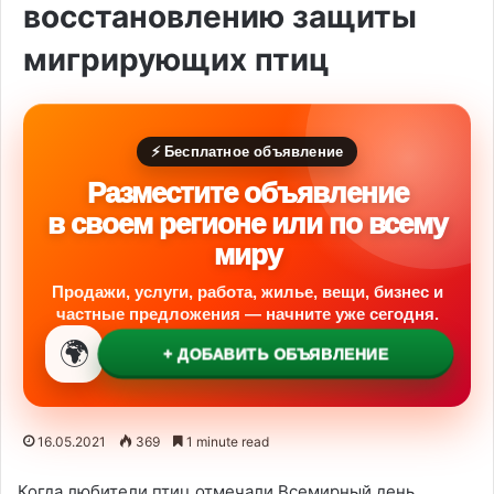
восстановлению защиты
мигрирующих птиц
⚡ Бесплатное объявление
Разместите объявление
в своем регионе или по всему
миру
Продажи, услуги, работа, жилье, вещи, бизнес и
частные предложения — начните уже сегодня.
🌍
+ ДОБАВИТЬ ОБЪЯВЛЕНИЕ
16.05.2021
369
1 minute read
Когда любители птиц отмечали Всемирный день