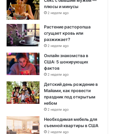
Секс с бывшим мужем —
плюсы и минусы
2 недели ago
Растение расторопша
сгущает кровь или
разжижает?
2 недели ago
Онлайн знакомства в
США: 5 шокирующих
фактов
2 недели ago
Детский день рождение в
Майами, как провести
праздник под открытым
небом
2 недели ago
Необходимая мебель для
съемной квартиры в США
2 недели ago