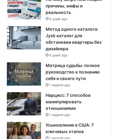
причины, мифы и
реальность
6 дней ago
Метод одного каталога:
Jysk каталог для
обстановки квартиры без
дизайнера
6 дней ago
Матрица судьбы: полное
руководство к познанию
себя и своего пути
1 неделя ago
Нарцисс: 7 способов
манипулировать
отношениями
1 неделя ago
Усыновление в США: 7
ключевых этапов
1 неделя ago