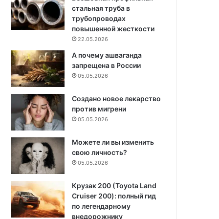
стальная труба в
трубопроводах
повышенной жесткости
22.05.2026
А почему ашваганда
запрещена в России
05.05.2026
Создано новое лекарство
против мигрени
05.05.2026
Можете ли вы изменить
свою личность?
05.05.2026
Крузак 200 (Toyota Land
Cruiser 200): полный гид
по легендарному
внедорожнику