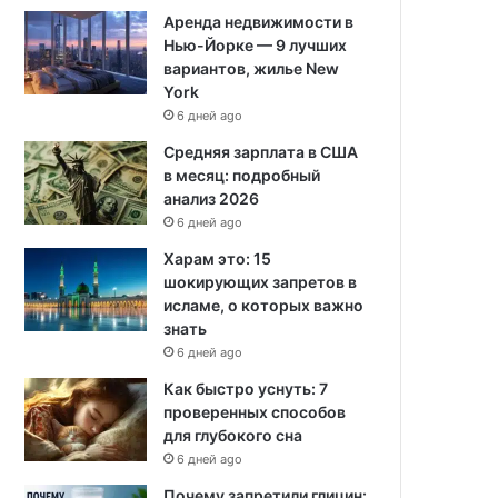
Аренда недвижимости в
Нью-Йорке — 9 лучших
вариантов, жилье New
York
6 дней ago
Средняя зарплата в США
в месяц: подробный
анализ 2026
6 дней ago
Харам это: 15
шокирующих запретов в
исламе, о которых важно
знать
6 дней ago
Как быстро уснуть: 7
проверенных способов
для глубокого сна
6 дней ago
Почему запретили глицин: