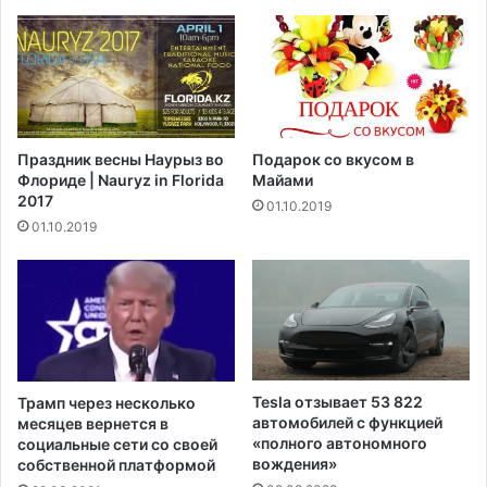
и
н
я
и
в
т
н
е
о
л
в
ь
ь
н
Праздник весны Наурыз во
Подарок со вкусом в
у
ы
Флориде | Nauryz in Florida
Майами
ч
е
2017
01.10.2019
а
п
01.10.2019
с
р
т
и
и
в
л
и
и
в
с
к
ь
и
с
P
Tesla отзывает 53 822
Трамп через несколько
л
f
автомобилей с функцией
месяцев вернется в
у
i
«полного автономного
социальные сети со своей
ч
вождения»
z
собственной платформой
а
e