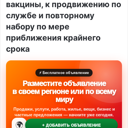
вакцины, к продвижению по
службе и повторному
набору по мере
приближения крайнего
срока
⚡ Бесплатное объявление
Разместите объявление
в своем регионе или по всему
миру
Продажи, услуги, работа, жилье, вещи, бизнес и
частные предложения — начните уже сегодня.
🌍
+ ДОБАВИТЬ ОБЪЯВЛЕНИЕ