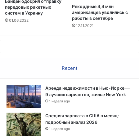
Байден одобрил отправку
л
Рекордные 4,4 млн
передовых ракетных
ы
американцев уволились с
систем в Украину
х
работы в сентябре
01.06.2022
12.11.2021
Recent
Аренда недвижимости в Нью-Йорке —
9 лучших вариантов, жилье New York
1 неделя ago
Средняя зарплата в США в месяц:
подробный анализ 2026
1 неделя ago