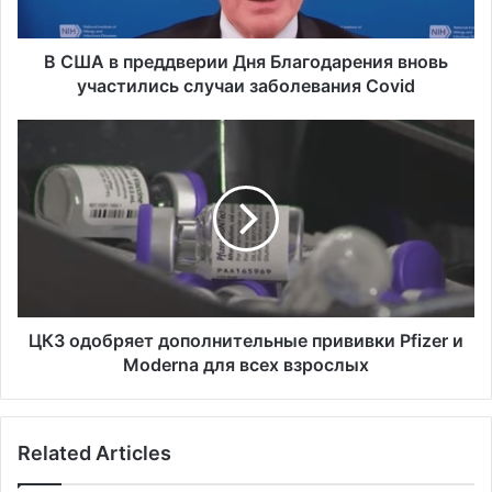
е
д
д
В США в преддверии Дня Благодарения вновь
в
участились случаи заболевания Covid
е
р
Ц
и
К
и
З
Д
о
н
д
я
о
Б
б
л
р
а
я
г
е
ЦКЗ одобряет дополнительные прививки Pfizer и
о
т
Moderna для всех взрослых
д
д
а
о
р
п
Related Articles
е
о
н
л