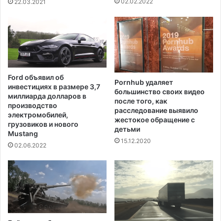
02.02.2022
22.03.2021
и
r
з
и
а
M
б
o
о
d
л
e
е
r
Ford объявил об
в
Pornhub удаляет
n
инвестициях в размере 3,7
большинство своих видео
а
a
миллиарда долларов в
после того, как
н
д
производство
расследование выявило
и
л
электромобилей,
жестокое обращение с
я
грузовиков и нового
я
детьми
Mustang
C
в
15.12.2020
o
с
02.06.2022
v
е
i
х
d
в
з
р
о
с