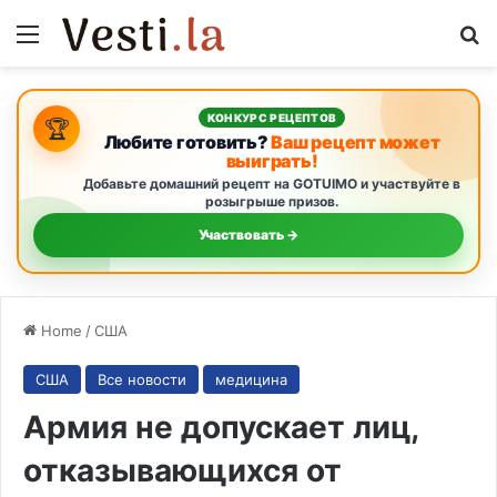
Menu
S
КОНКУРС РЕЦЕПТОВ
🏆
Любите готовить?
Ваш рецепт может
выиграть!
Добавьте домашний рецепт на GOTUIMO и участвуйте в
розыгрыше призов.
Участвовать →
Home
/
США
США
Все новости
медицина
Армия не допускает лиц,
отказывающихся от