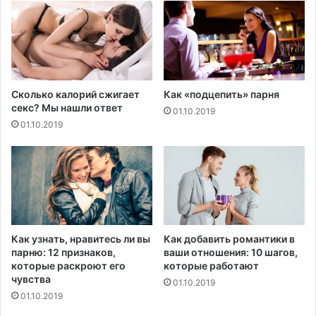
п
ь
р
ш
и
у
ч
ю
и
э
н
ф
Сколько калорий сжигает
Как «подцепить» парня
о
ф
секс? Мы нашли ответ
01.10.2019
й
е
01.10.2019
б
к
о
т
л
и
е
в
з
н
н
о
и
с
П
т
Как узнать, нравитесь ли вы
Как добавить романтики в
а
ь
парню: 12 признаков,
ваши отношения: 10 шагов,
р
м
которые раскроют его
которые работают
к
е
чувства
01.10.2019
и
д
01.10.2019
н
и