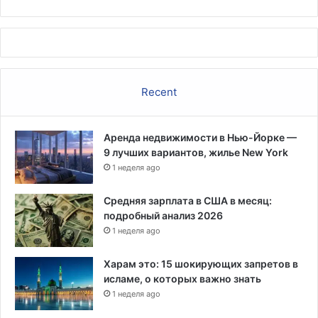
т
в
а
м
и
Recent
Аренда недвижимости в Нью-Йорке —
9 лучших вариантов, жилье New York
1 неделя ago
Средняя зарплата в США в месяц:
подробный анализ 2026
1 неделя ago
Харам это: 15 шокирующих запретов в
исламе, о которых важно знать
1 неделя ago