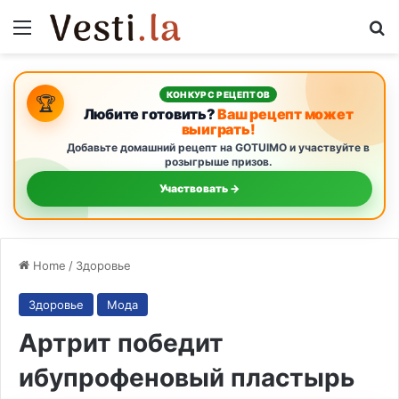
Menu
S
КОНКУРС РЕЦЕПТОВ
🏆
Любите готовить?
Ваш рецепт может
выиграть!
Добавьте домашний рецепт на GOTUIMO и участвуйте в
розыгрыше призов.
Участвовать →
Home
/
Здоровье
Здоровье
Мода
Артрит победит
ибупрофеновый пластырь