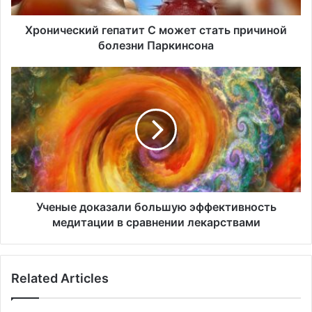
к
и
Хронический гепатит С может стать причиной
й
болезни Паркинсона
г
е
У
п
ч
а
е
т
н
и
ы
т
е
С
д
м
о
о
к
ж
а
Ученые доказали большую эффективность
е
з
медитации в сравнении лекарствами
т
а
с
л
т
и
Related Articles
а
б
т
о
ь
л