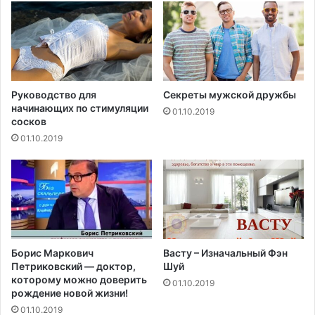
с
т
о
а
н
ц
а
и
и
в
с
Руководство для
Секреты мужской дружбы
начинающих по стимуляции
р
01.10.2019
сосков
а
в
01.10.2019
н
е
н
и
и
л
е
Борис Маркович
Васту – Изначальный Фэн
к
Петриковский — доктор,
Шуй
а
которому можно доверить
01.10.2019
р
рождение новой жизни!
с
01.10.2019