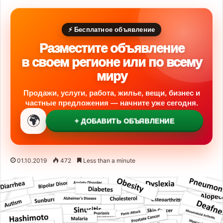
⚡ Бесплатное объявление
Разместите объявление
в своем регионе или по всему
миру
Продажи, услуги, работа, жилье, вещи, бизнес и
частные предложения — начните уже сегодня.
🌍
+ ДОБАВИТЬ ОБЪЯВЛЕНИЕ
01.10.2019
472
Less than a minute