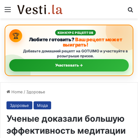
Menu
S
КОНКУРС РЕЦЕПТОВ
🏆
Любите готовить?
Ваш рецепт может
выиграть!
Добавьте домашний рецепт на GOTUIMO и участвуйте в
розыгрыше призов.
Участвовать →
Home
/
Здоровье
Здоровье
Мода
Ученые доказали большую
эффективность медитации