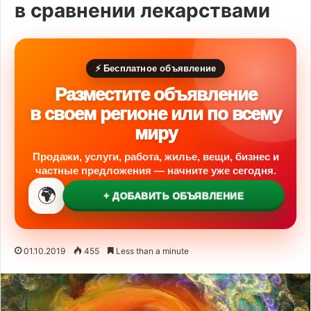
в сравнении лекарствами
⚡ Бесплатное объявление
Разместите объявление
в своем регионе или по всему
миру
Продажи, услуги, работа, жилье, вещи, бизнес и
частные предложения — начните уже сегодня.
🌍
+ ДОБАВИТЬ ОБЪЯВЛЕНИЕ
01.10.2019
455
Less than a minute