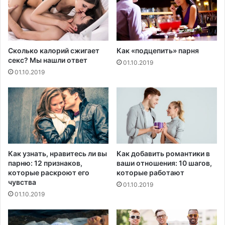
с
и
т
н
ы
у
р
о
ь
т
Сколько калорий сжигает
Как «подцепить» парня
с
секс? Мы нашли ответ
01.10.2019
у
01.10.2019
т
с
т
в
и
я
б
о
Как узнать, нравитесь ли вы
Как добавить романтики в
л
парню: 12 признаков,
ваши отношения: 10 шагов,
и
которые раскроют его
которые работают
у
чувства
01.10.2019
п
01.10.2019
а
ц
и