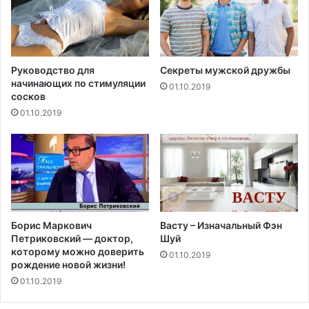
е
н
т
к
и
Руководство для
Секреты мужской дружбы
начинающих по стимуляции
01.10.2019
сосков
01.10.2019
Борис Маркович
Васту – Изначальный Фэн
Петриковский — доктор,
Шуй
которому можно доверить
01.10.2019
рождение новой жизни!
01.10.2019