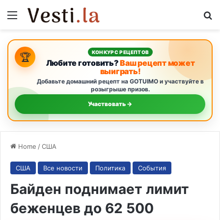
Menu
S
КОНКУРС РЕЦЕПТОВ
🏆
Любите готовить?
Ваш рецепт может
выиграть!
Добавьте домашний рецепт на GOTUIMO и участвуйте в
розыгрыше призов.
Участвовать →
Home
/
США
США
Все новости
Политика
События
Байден поднимает лимит
беженцев до 62 500