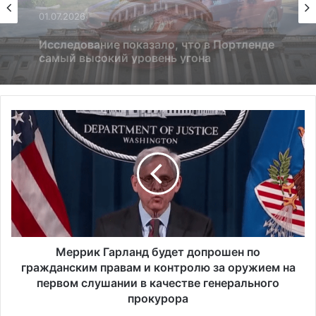
24.06.2025
Россия больше не получит американских
льгот: что это значит и к чему приведёт
М
е
р
р
и
к
Г
а
р
л
Меррик Гарланд будет допрошен по
а
гражданским правам и контролю за оружием на
н
первом слушании в качестве генерального
д
прокурора
б