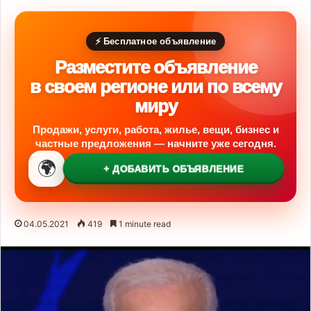
⚡ Бесплатное объявление
Разместите объявление
в своем регионе или по всему
миру
Продажи, услуги, работа, жилье, вещи, бизнес и
частные предложения — начните уже сегодня.
🌍
+ ДОБАВИТЬ ОБЪЯВЛЕНИЕ
04.05.2021
419
1 minute read