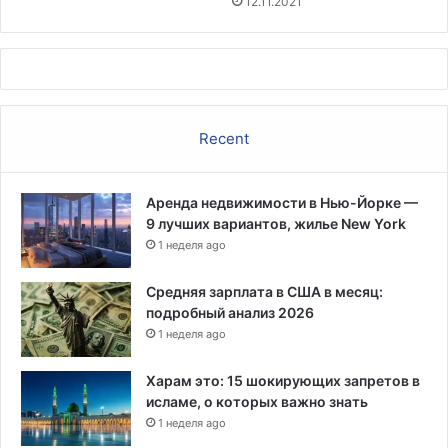
12.11.2021
и
л
в
ь
к
н
а
ы
ч
х
е
и
Recent
с
м
т
м
в
и
е
Аренда недвижимости в Нью-Йорке —
г
г
9 лучших вариантов, жилье New York
р
е
1 неделя ago
а
н
н
е
т
Средняя зарплата в США в месяц:
р
о
подробный анализ 2026
а
в
1 неделя ago
л
ь
Харам это: 15 шокирующих запретов в
н
исламе, о которых важно знать
о
1 неделя ago
г