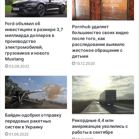
и
р
в
у
а
ж
л
Ford объявил об
и
Pornhub удаляет
и
инвестициях в размере 3,7
е
большинство своих видео
с
миллиарда долларов в
после того, как
м
ь
производство
расследование выявило
н
о
электромобилей,
жестокое обращение с
а
к
грузовиков и нового
детьми
п
Mustang
о
15.12.2020
е
л
02.06.2022
р
о
в
6
о
0
м
0
с
0
л
н
у
е
Байден одобрил отправку
ш
л
Рекордные 4,4 млн
передовых ракетных
а
е
американцев уволились с
систем в Украину
н
г
работы в сентябре
01.06.2022
и
а