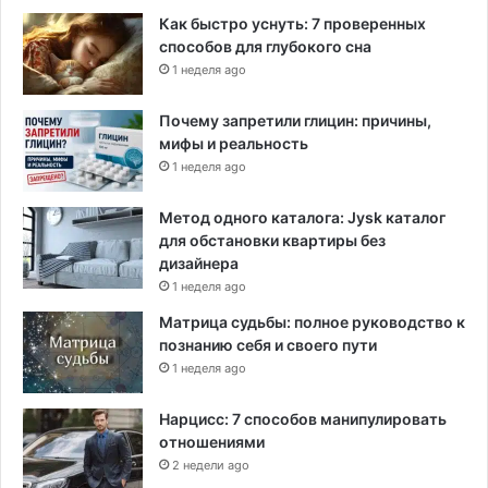
о
Как быстро уснуть: 7 проверенных
п
способов для глубокого сна
р
1 неделя ago
о
к
у
Почему запретили глицин: причины,
р
мифы и реальность
о
1 неделя ago
р
а
Метод одного каталога: Jysk каталог
для обстановки квартиры без
дизайнера
1 неделя ago
Матрица судьбы: полное руководство к
познанию себя и своего пути
1 неделя ago
Нарцисс: 7 способов манипулировать
отношениями
2 недели ago