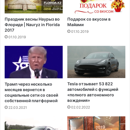
с
е
к
к
и
с
Праздник весны Наурыз во
Подарок со вкусом в
м
и
Флориде | Nauryz in Florida
Майами
п
к
2017
01.10.2019
р
и
01.10.2019
а
е
в
ж
а
е
м
д
и
н
к
е
о
в
н
н
Tesla отзывает 53 822
Трамп через несколько
т
о
автомобилей с функцией
месяцев вернется в
р
з
«полного автономного
социальные сети со своей
о
а
вождения»
собственной платформой
л
д
02.02.2022
22.03.2021
ю
е
з
р
а
ж
о