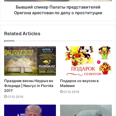
т
и
б
к
Бывший спикер Палаты представителей
е
е
Орегона арестован по делу о проституции
ж
р
е
П
н
а
Related Articles
ц
л
е
а
в
т
д
ы
о
п
6
р
2
е
5
д
0
с
Праздник весны Наурыз во
Подарок со вкусом в
0
т
Флориде | Nauryz in Florida
Майами
а
2017
01.10.2019
в
01.10.2019
и
т
е
л