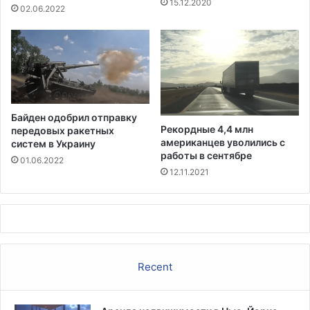
15.12.2020
е
02.06.2022
л
у
о
п
р
о
с
Байден одобрил отправку
т
Рекордные 4,4 млн
передовых ракетных
и
американцев уволились с
систем в Украину
т
работы в сентябре
01.06.2022
у
12.11.2021
ц
и
и
Recent