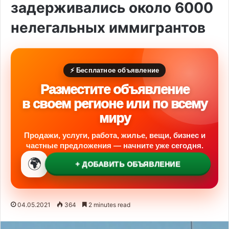
задерживались около 6000
нелегальных иммигрантов
⚡ Бесплатное объявление
Разместите объявление
в своем регионе или по всему
миру
Продажи, услуги, работа, жилье, вещи, бизнес и
частные предложения — начните уже сегодня.
🌍
+ ДОБАВИТЬ ОБЪЯВЛЕНИЕ
04.05.2021
364
2 minutes read