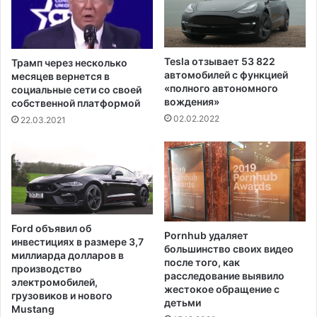
е
й
О
р
Tesla отзывает 53 822
Трамп через несколько
е
автомобилей с функцией
месяцев вернется в
г
«полного автономного
социальные сети со своей
вождения»
о
собственной платформой
н
02.02.2022
22.03.2021
а
а
р
е
с
т
о
Ford объявил об
Pornhub удаляет
в
инвестициях в размере 3,7
большинство своих видео
а
миллиарда долларов в
после того, как
н
производство
расследование выявило
п
электромобилей,
жестокое обращение с
грузовиков и нового
о
детьми
Mustang
д