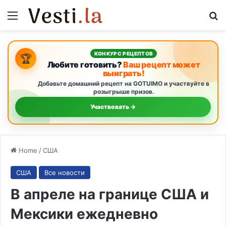
Menu
S
КОНКУРС РЕЦЕПТОВ
🏆
Любите готовить?
Ваш рецепт может
выиграть!
Добавьте домашний рецепт на GOTUIMO и участвуйте в
розыгрыше призов.
Участвовать →
Home
/
США
США
Все новости
В апреле на границе США и
Мексики ежедневно