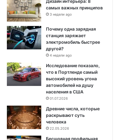
Дизайн интерьера: 8
самых важных принципов
3 недели ago
Почему одна зарядная
станция заряжает
электромобиль быстрее
другой?
4 недели ago
Исследование показало,
что в Портленде самый
высокий уровень угона
автомобилей на душу
населения в США
01.07.2026
Древние числа, которые
раскрывают суть
человека
22.05.2026
Бесшовная профильная