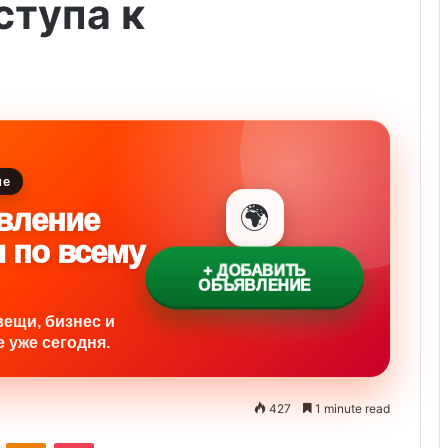
ступа к
ие
🌍
вление
и по всему
+ ДОБАВИТЬ
ОБЪЯВЛЕНИЕ
вещи, бизнес и
 уже сегодня.
427
1 minute read
ontakte
Odnoklassniki
Pocket