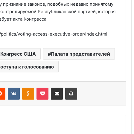
ку признание законов, подобных недавно принятому
контролируемой Республиканской партией, которая
бует акта Конгресса.
politics/voting-access-executive-order/index.html
Америка имеет огромный избыток
сыра
Конгресс США
Палата представителей
оступа к голосованию
Удивительные факты о Флориде
Reddit
VKontakte
Odnoklassniki
Pocket
Share via Email
Print
Роль политических партий в
выборах США: 8 ключевых фактов
Пляжный домик в Северной
Каролине, где Билл Гейтс и его
бывшая девушка Энн Уинблад