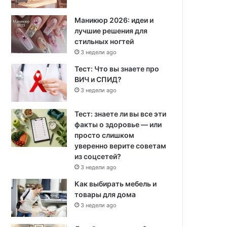
Маникюр 2026: идеи и
лучшие решения для
стильных ногтей
3 недели ago
Тест: Что вы знаете про
ВИЧ и СПИД?
3 недели ago
Тест: знаете ли вы все эти
факты о здоровье — или
просто слишком
уверенно верите советам
из соцсетей?
3 недели ago
Как выбирать мебель и
товары для дома
3 недели ago