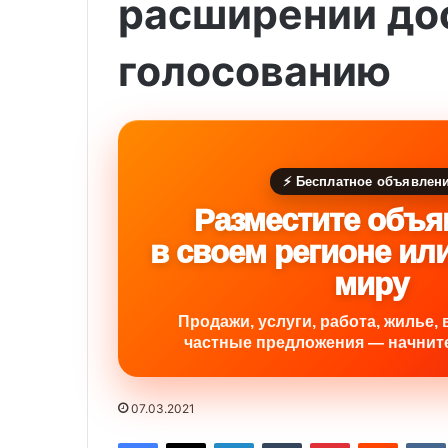
расширении до
голосованию
⚡ Бесплатное объявлен
Разместите объя
в своем регионе ил
миру
Продажи, услуги, работа, жилье, 
частные предложения — начните
07.03.2021
Facebook
X
LinkedIn
Tumblr
Pinterest
Reddit
VK