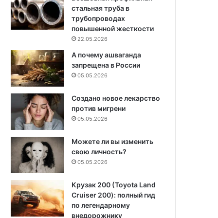
стальная труба в
трубопроводах
повышенной жесткости
22.05.2026
А почему ашваганда
запрещена в России
05.05.2026
Создано новое лекарство
против мигрени
05.05.2026
Можете ли вы изменить
свою личность?
05.05.2026
Крузак 200 (Toyota Land
Cruiser 200): полный гид
по легендарному
внедорожнику