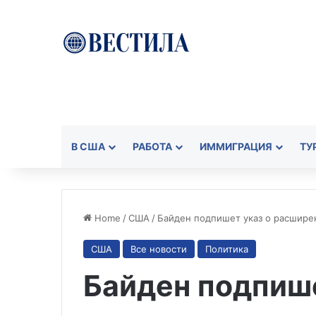
В США
РАБОТА
ИММИГРАЦИЯ
ТУ
Home
/
США
/
Байден подпишет указ о расшире
США
Все новости
Политика
Байден подпише