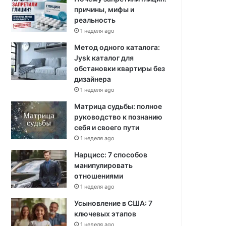
причины, мифы и
реальность
1 неделя ago
Метод одного каталога:
Jysk каталог для
обстановки квартиры без
дизайнера
1 неделя ago
Матрица судьбы: полное
руководство к познанию
себя и своего пути
1 неделя ago
Нарцисс: 7 способов
манипулировать
отношениями
1 неделя ago
Усыновление в США: 7
ключевых этапов
1 неделя ago