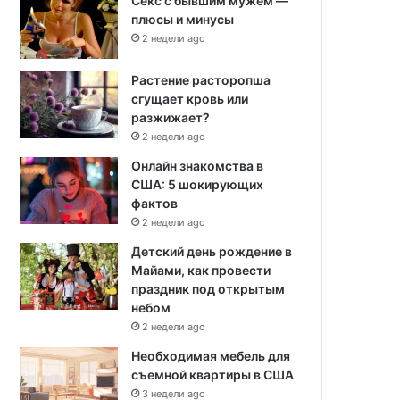
Секс с бывшим мужем —
плюсы и минусы
2 недели ago
Растение расторопша
сгущает кровь или
разжижает?
2 недели ago
Онлайн знакомства в
США: 5 шокирующих
фактов
2 недели ago
Детский день рождение в
Майами, как провести
праздник под открытым
небом
2 недели ago
Необходимая мебель для
съемной квартиры в США
3 недели ago