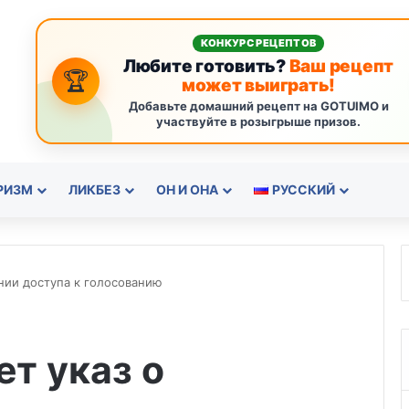
КОНКУРС РЕЦЕПТОВ
Любите готовить?
Ваш рецепт
🏆
может выиграть!
Добавьте домашний рецепт на GOTUIMO и
участвуйте в розыгрыше призов.
РИЗМ
ЛИКБЕЗ
ОН И ОНА
РУССКИЙ
нии доступа к голосованию
т указ о