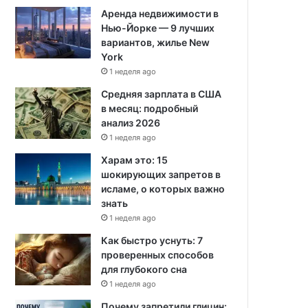
Аренда недвижимости в
Нью-Йорке — 9 лучших
вариантов, жилье New
York
1 неделя ago
Средняя зарплата в США
в месяц: подробный
анализ 2026
1 неделя ago
Харам это: 15
шокирующих запретов в
исламе, о которых важно
знать
1 неделя ago
Как быстро уснуть: 7
проверенных способов
для глубокого сна
1 неделя ago
Почему запретили глицин: