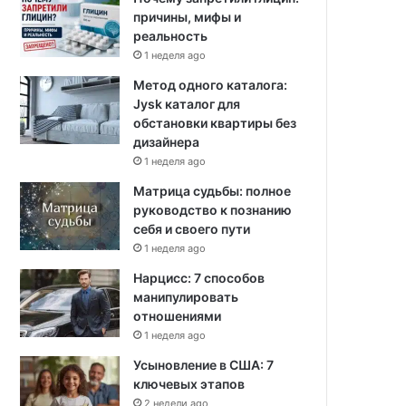
причины, мифы и
реальность
1 неделя ago
Метод одного каталога:
Jysk каталог для
обстановки квартиры без
дизайнера
1 неделя ago
Матрица судьбы: полное
руководство к познанию
себя и своего пути
1 неделя ago
Нарцисс: 7 способов
манипулировать
отношениями
1 неделя ago
Усыновление в США: 7
ключевых этапов
2 недели ago