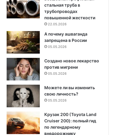
стальная труба в
трубопроводах
повышенной жесткости
22.05.2026
А почему ашваганда
запрещена в России
05.05.2026
Создано новое лекарство
против мигрени
05.05.2026
Можете ли вы изменить
свою личность?
05.05.2026
Крузак 200 (Toyota Land
Cruiser 200): полный гид
по легендарному
внедорожнику