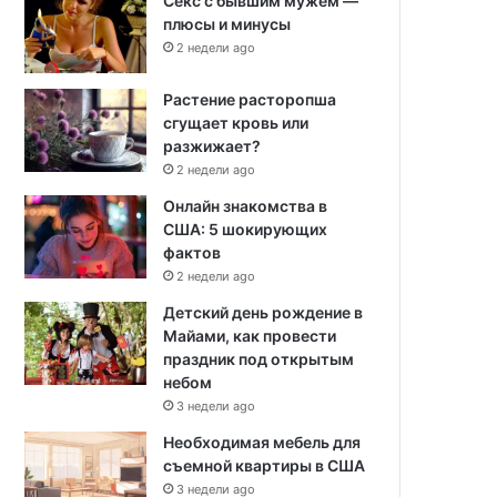
Секс с бывшим мужем —
плюсы и минусы
2 недели ago
Растение расторопша
сгущает кровь или
разжижает?
2 недели ago
Онлайн знакомства в
США: 5 шокирующих
фактов
2 недели ago
Детский день рождение в
Майами, как провести
праздник под открытым
небом
3 недели ago
Необходимая мебель для
съемной квартиры в США
3 недели ago