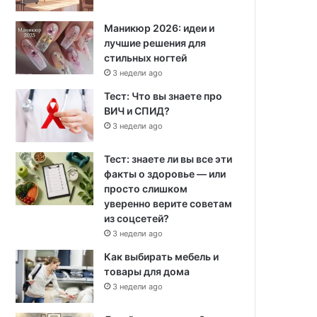
Маникюр 2026: идеи и
лучшие решения для
стильных ногтей
3 недели ago
Тест: Что вы знаете про
ВИЧ и СПИД?
3 недели ago
Тест: знаете ли вы все эти
факты о здоровье — или
просто слишком
уверенно верите советам
из соцсетей?
3 недели ago
Как выбирать мебель и
товары для дома
3 недели ago