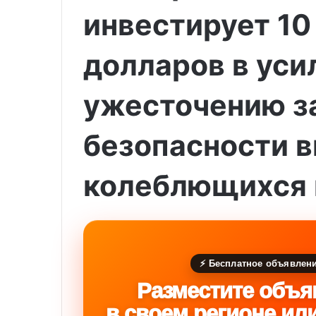
инвестирует 10
долларов в уси
ужесточению з
безопасности в
колеблющихся 
⚡ Бесплатное объявлен
Разместите объя
в своем регионе ил