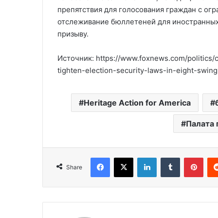
препятствия для голосования граждан с о
отслеживание бюллетеней для иностранных
призыву.
Источник: https://www.foxnews.com/politics/
tighten-election-security-laws-in-eight-swing
Heritage Action for America
Палата 
Facebook
X
LinkedIn
Tumblr
Pinterest
Share