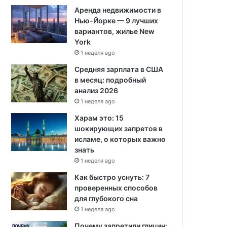
Аренда недвижимости в
Нью-Йорке — 9 лучших
вариантов, жилье New
York
1 неделя ago
Средняя зарплата в США
в месяц: подробный
анализ 2026
1 неделя ago
Харам это: 15
шокирующих запретов в
исламе, о которых важно
знать
1 неделя ago
Как быстро уснуть: 7
проверенных способов
для глубокого сна
1 неделя ago
Почему запретили глицин: