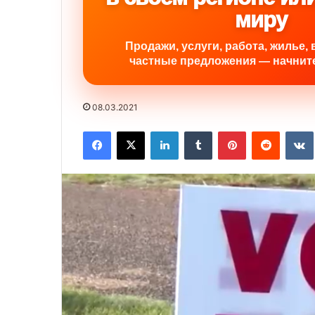
миру
Продажи, услуги, работа, жилье, 
частные предложения — начните
08.03.2021
Facebook
X
LinkedIn
Tumblr
Pinterest
Reddit
VK