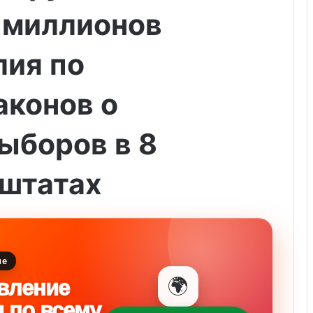
 миллионов
лия по
аконов о
ыборов в 8
штатах
ие
🌍
вление
и по всему