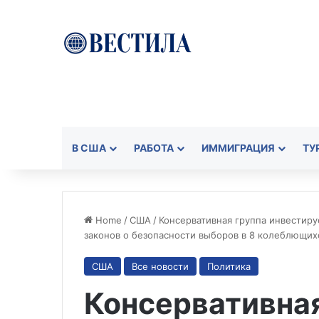
В США
РАБОТА
ИММИГРАЦИЯ
ТУ
Home
/
США
/
Консервативная группа инвестиру
законов о безопасности выборов в 8 колеблющих
США
Все новости
Политика
Консервативная