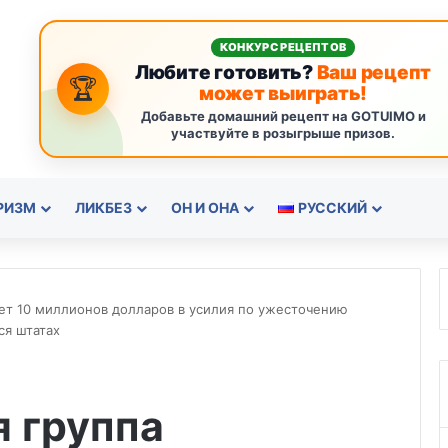
КОНКУРС РЕЦЕПТОВ
Любите готовить?
Ваш рецепт
🏆
может выиграть!
Добавьте домашний рецепт на GOTUIMO и
участвуйте в розыгрыше призов.
РИЗМ
ЛИКБЕЗ
ОН И ОНА
РУССКИЙ
ет 10 миллионов долларов в усилия по ужесточению
ся штатах
 группа