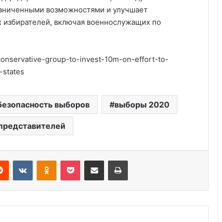
граниченными возможностями и улучшает
 избирателей, включая военнослужащих по
conservative-group-to-invest-10m-on-effort-to-
-states
Америка имеет огромный избыток
безопасность выборов
выборы 2020
сыра
представителей
Удивительные факты о Флориде
Reddit
VKontakte
Odnoklassniki
Pocket
Share via Email
Print
Роль политических партий в
выборах США: 8 ключевых фактов