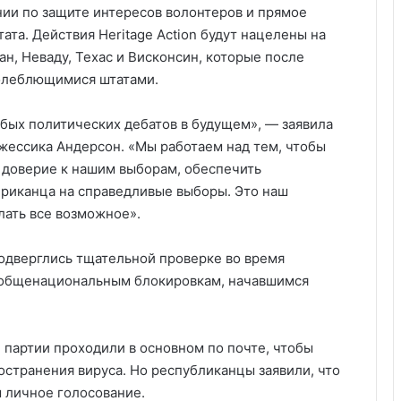
ии по защите интересов волонтеров и прямое
та. Действия Heritage Action будут нацелены на
н, Неваду, Техас и Висконсин, которые после
олеблющимися штатами.
ых политических дебатов в будущем», — заявила
Джессика Андерсон. «Мы работаем над тем, чтобы
 доверие к нашим выборам, обеспечить
ериканца на справедливые выборы. Это наш
лать все возможное».
одверглись тщательной проверке во время
к общенациональным блокировкам, начавшимся
партии проходили в основном по почте, чтобы
остранения вируса. Но республиканцы заявили, что
м личное голосование.