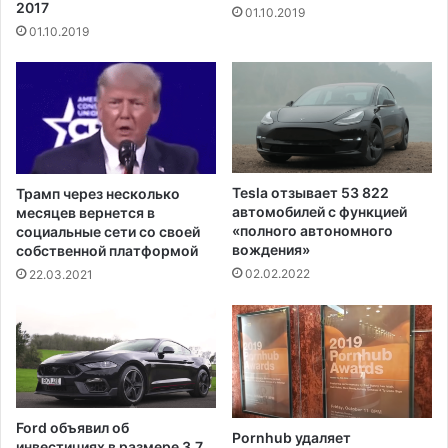
2017
01.10.2019
и
а
01.10.2019
н
з
и
а
м
л
а
и
л
з
ь
а
н
п
о
л
Tesla отзывает 53 822
Трамп через несколько
й
а
автомобилей с функцией
месяцев вернется в
з
т
«полного автономного
социальные сети со своей
а
и
вождения»
собственной платформой
р
т
02.02.2022
22.03.2021
а
ь
б
5
о
0
т
т
н
ы
о
с
й
я
Ford объявил об
п
ч
Pornhub удаляет
инвестициях в размере 3,7