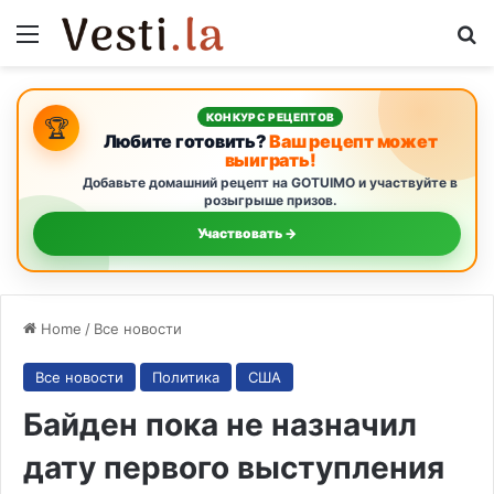
Menu
S
КОНКУРС РЕЦЕПТОВ
🏆
Любите готовить?
Ваш рецепт может
выиграть!
Добавьте домашний рецепт на GOTUIMO и участвуйте в
розыгрыше призов.
Участвовать →
Home
/
Все новости
Все новости
Политика
США
Байден пока не назначил
дату первого выступления