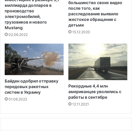
л
большинство своих видео
д
миллиарда долларов в
после того, как
а
о
производство
расследование выявило
т
л
электромобилей,
жестокое обращение с
е
л
грузовиков и нового
детьми
в
Mustang
а
15.12.2020
р
р
02.06.2022
а
о
з
в
м
з
е
а
р
т
е
о
1
,
Байден одобрил отправку
5
ч
Рекордные 4,4 млн
передовых ракетных
д
т
американцев уволились с
систем в Украину
о
о
работы в сентябре
01.06.2022
л
о
12.11.2021
л
н
а
у
р
д
о
а
в