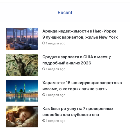
р
и
Recent
л
с
т
Аренда недвижимости в Нью-Йорке —
ю
9 лучших вариантов, жилье New York
а
р
1 неделя ago
д
е
Средняя зарплата в США в месяц:
с
подробный анализ 2026
с
1 неделя ago
у
,
Харам это: 15 шокирующих запретов в
з
исламе, о которых важно знать
а
1 неделя ago
с
т
Как быстро уснуть: 7 проверенных
а
способов для глубокого сна
в
1 неделя ago
и
в