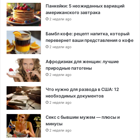
л
Панкейки: 5 неожиданных вариаций
я
американского завтрака
с
2 недели ago
к
у
Бамбл кофе: рецепт напитка, который
перевернет ваши представления о кофе
2 недели ago
Афродизиак для женщин: лучшие
природные патогены
2 недели ago
Что нужно для развода в США: 12
необходимых документов
2 недели ago
Секс с бывшим мужем — плюсы и
минусы
2 недели ago