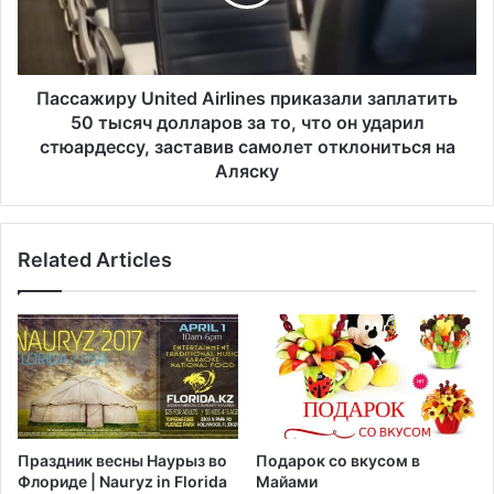
ж
т
и
а
р
и
у
в
U
Пассажиру United Airlines приказали заплатить
а
n
50 тысяч долларов за то, что он ударил
т
i
стюардессу, заставив самолет отклониться на
ь
t
Аляску
н
e
а
d
ф
A
е
Related Articles
i
д
r
е
l
р
i
а
n
л
e
ь
s
н
п
о
р
Праздник весны Наурыз во
Подарок со вкусом в
й
и
Флориде | Nauryz in Florida
Майами
м
к