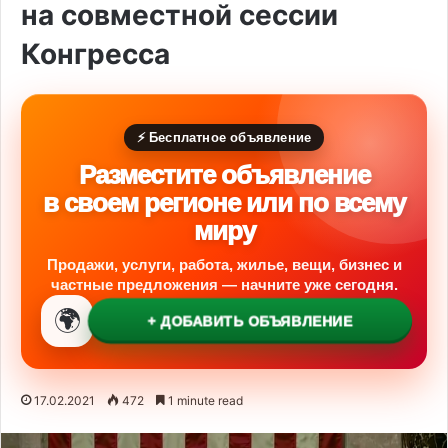
на совместной сессии
Конгресса
⚡ Бесплатное объявление
Разместите объявление
в своем регионе или по всему
миру
Продажи, услуги, работа, жилье, вещи, бизнес и
частные предложения — начните уже сегодня.
🌍
+ ДОБАВИТЬ ОБЪЯВЛЕНИЕ
17.02.2021
472
1 minute read