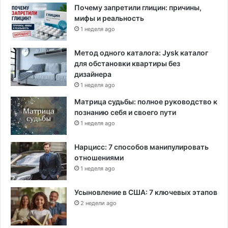
Почему запретили глицин: причины,
с
мифы и реальность
а
1 неделя ago
м
о
л
Метод одного каталога: Jysk каталог
е
для обстановки квартиры без
т
дизайнера
о
1 неделя ago
т
Матрица судьбы: полное руководство к
к
познанию себя и своего пути
л
1 неделя ago
о
н
Нарцисс: 7 способов манипулировать
и
отношениями
т
ь
1 неделя ago
с
я
Усыновление в США: 7 ключевых этапов
н
2 недели ago
а
А