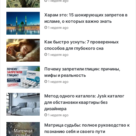
1 неделя ago
в
к
н
а
Харам это: 15 шокирующих запретов в
я
о
исламе, о которых важно знать
п
м
1 неделя ago
а
и
н
к
Как быстро уснуть: 7 проверенных
д
р
способов для глубокого сна
е
о
1 неделя ago
м
н
и
а
Почему запретили глицин: причины,
и
мифы и реальность
1 неделя ago
Метод одного каталога: Jysk каталог
для обстановки квартиры без
дизайнера
1 неделя ago
Матрица судьбы: полное руководство к
познанию себя и своего пути