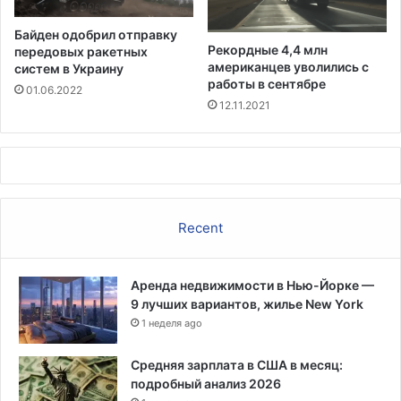
е
е
д
в
Байден одобрил отправку
о
а
Рекордные 4,4 млн
передовых ракетных
с
н
американцев уволились с
систем в Украину
т
и
работы в сентябре
01.06.2022
и
я
12.11.2021
г
C
л
O
и
V
р
I
е
D
к
и
Recent
о
з
р
-
д
з
н
Аренда недвижимости в Нью-Йорке —
а
о
9 лучших вариантов, жилье New York
в
г
1 неделя ago
с
о
п
у
л
Средняя зарплата в США в месяц:
р
е
подробный анализ 2026
о
с