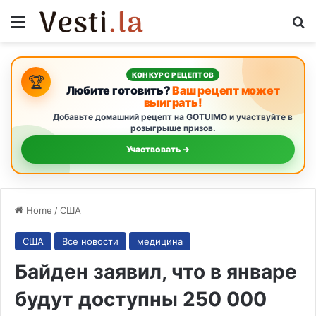
Menu
S
КОНКУРС РЕЦЕПТОВ
🏆
Любите готовить?
Ваш рецепт может
выиграть!
Добавьте домашний рецепт на GOTUIMO и участвуйте в
розыгрыше призов.
Участвовать →
Home
/
США
США
Все новости
медицина
Байден заявил, что в январе
будут доступны 250 000