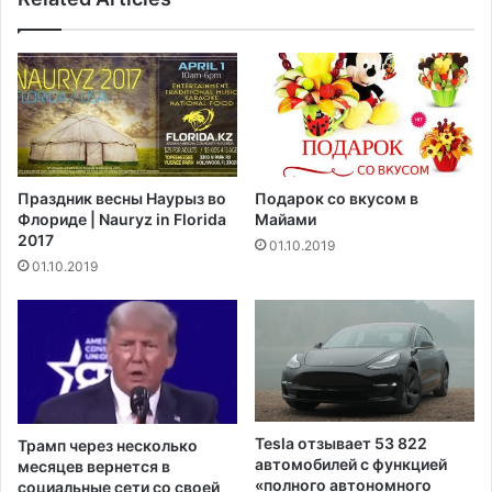
а
д
в
е
с
н
п
ь
ы
п
ш
о
к
д
а
р
Праздник весны Наурыз во
Подарок со вкусом в
C
я
Флориде | Nauryz in Florida
Майами
o
д
2017
01.10.2019
v
б
01.10.2019
i
ь
d
е
,
т
т
р
а
е
к
к
к
о
а
р
Tesla отзывает 53 822
Трамп через несколько
к
д
автомобилей с функцией
месяцев вернется в
с
е
«полного автономного
социальные сети со своей