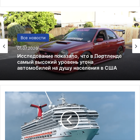
Лекарства и аптеки
Все новости
05.05.2026
Глицин — это фейк или реальное
01.07.2026
средство
Н
Исследование показало, что в Портленде
а
самый высокий уровень угона
3
автомобилей на душу населения в США
-
м
к
о