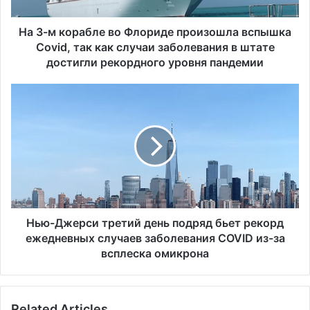
р
а
б
На 3-м корабле во Флориде произошла вспышка
л
Covid, так как случаи заболевания в штате
е
достигли рекордного уровня пандемии
в
о
Н
Ф
ь
л
ю
о
-
р
Д
и
ж
д
е
е
р
п
с
р
и
Нью-Джерси третий день подряд бьет рекорд
о
т
ежедневных случаев заболевания COVID из-за
и
р
всплеска омикрона
з
е
о
т
ш
и
л
Related Articles
й