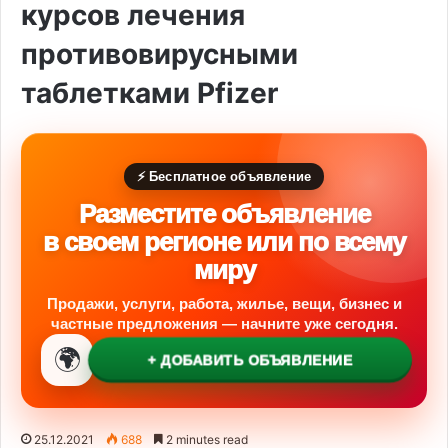
курсов лечения
противовирусными
таблетками Pfizer
⚡ Бесплатное объявление
Разместите объявление
в своем регионе или по всему
миру
Продажи, услуги, работа, жилье, вещи, бизнес и
частные предложения — начните уже сегодня.
🌍
+ ДОБАВИТЬ ОБЪЯВЛЕНИЕ
25.12.2021
688
2 minutes read