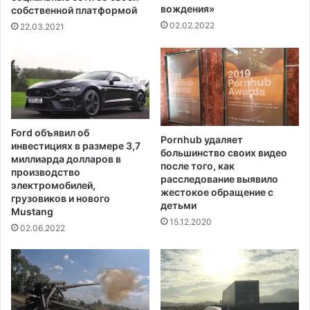
л
ж
вождения»
собственной платформой
у
е
02.02.2022
22.03.2021
ч
д
а
н
и
е
з
в
а
н
б
ы
о
х
Ford объявил об
л
Pornhub удаляет
с
инвестициях в размере 3,7
е
большинство своих видео
л
миллиарда долларов в
после того, как
в
у
производство
расследование выявило
а
ч
электромобилей,
жестокое обращение с
н
а
грузовиков и нового
детьми
и
Mustang
е
15.12.2020
я
в
02.06.2022
в
з
ш
а
т
б
а
о
т
л