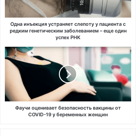
ъ
е
к
ц
Одна инъекция устраняет слепоту у пациента с
и
редким генетическим заболеванием – еще один
я
успех РНК
у
с
Ф
т
а
р
у
а
ч
н
и
я
о
е
ц
т
е
с
н
л
и
Фаучи оценивает безопасность вакцины от
е
в
COVID-19 у беременных женщин
п
а
о
е
т
т