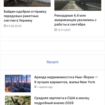
щ
щ
е
и
Байден одобрил отправку
о
н
Рекордные 4,4 млн
передовых ракетных
д
американцев уволились с
систем в Украину
и
работы в сентябре
01.06.2022
н
12.11.2021
у
с
п
е
х
Р
Recent
Н
К
Аренда недвижимости в Нью-Йорке —
9 лучших вариантов, жилье New York
1 неделя ago
Средняя зарплата в США в месяц:
подробный анализ 2026