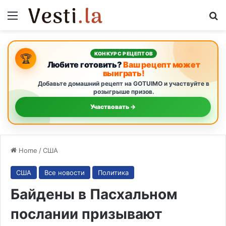
Menu
S
КОНКУРС РЕЦЕПТОВ
🏆
Любите готовить?
Ваш рецепт может
выиграть!
Добавьте домашний рецепт на GOTUIMO и участвуйте в
розыгрыше призов.
Участвовать →
Home
/
США
США
Все новости
Политика
Байдены в Пасхальном
послании призывают