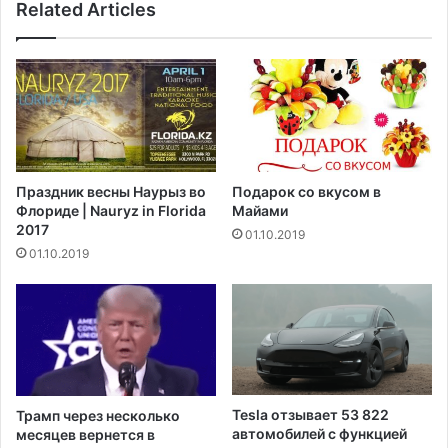
у
Related Articles
б
у
е
п
з
а
о
ц
п
и
а
е
с
н
н
т
о
Праздник весны Наурыз во
Подарок со вкусом в
а
с
Флориде | Nauryz in Florida
Майами
с
т
2017
01.10.2019
р
ь
01.10.2019
е
в
д
а
к
к
и
ц
м
и
г
н
е
ы
н
о
Tesla отзывает 53 822
Трамп через несколько
е
т
автомобилей с функцией
месяцев вернется в
т