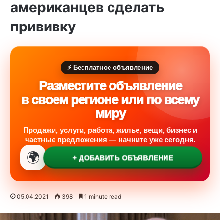
американцев сделать
прививку
⚡ Бесплатное объявление
Разместите объявление
в своем регионе или по всему
миру
Продажи, услуги, работа, жилье, вещи, бизнес и
частные предложения — начните уже сегодня.
🌍
+ ДОБАВИТЬ ОБЪЯВЛЕНИЕ
05.04.2021
398
1 minute read