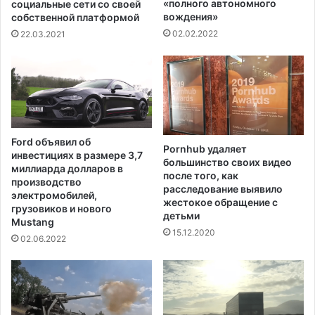
C
«полного автономного
социальные сети со своей
и
вождения»
O
собственной платформой
ч
V
02.02.2022
22.03.2021
е
I
с
D
к
-
и
1
м
9
з
у
а
б
Ford объявил об
б
Pornhub удаляет
е
инвестициях в размере 3,7
большинство своих видео
о
р
миллиарда долларов в
после того, как
л
е
производство
расследование выявило
е
м
электромобилей,
жестокое обращение с
в
грузовиков и нового
е
детьми
а
Mustang
н
15.12.2020
н
н
02.06.2022
и
ы
е
х
м
ж
–
е
е
н