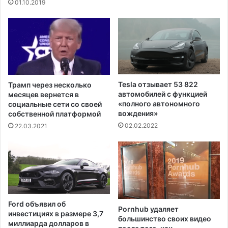
01.10.2019
и
б
ф
о
и
р
ц
н
и
у
р
ю
о
к
в
а
Tesla отзывает 53 822
Трамп через несколько
а
м
автомобилей с функцией
месяцев вернется в
н
п
«полного автономного
социальные сети со своей
т
а
вождения»
собственной платформой
е
н
02.02.2022
22.03.2021
х
и
н
ю
о
в
л
Д
о
ж
г
о
и
р
Ford объявил об
е
Pornhub удаляет
д
инвестициях в размере 3,7
й
большинство своих видео
ж
миллиарда долларов в