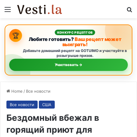
Menu
S
КОНКУРС РЕЦЕПТОВ
🏆
Любите готовить?
Ваш рецепт может
выиграть!
Добавьте домашний рецепт на GOTUIMO и участвуйте в
розыгрыше призов.
Участвовать →
Home
/
Все новости
Все новости
США
Бездомный вбежал в
горящий приют для