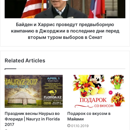
ю
и
-
Х
Д
а
ж
р
Байден и Харрис проведут предвыборную
е
р
кампанию в Джорджии в последние дни перед
р
и
вторым туром выборов в Сенат
с
с
и
п
о
р
ш
Related Articles
о
и
в
б
е
о
д
ч
у
н
т
о
п
и
р
д
е
Праздник весны Наурыз во
Подарок со вкусом в
е
д
Флориде | Nauryz in Florida
Майами
н
в
2017
01.10.2019
т
ы