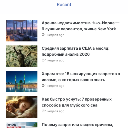
Recent
з
о
а
р
к
ы
л
Аренда недвижимости в Нью-Йорке —
м
ю
9 лучших вариантов, жилье New York
т
ч
1 неделя ago
у
е
р
н
о
Средняя зарплата в США в месяц:
в
м
подробный анализ 2026
т
в
1 неделя ago
ю
ы
р
б
Харам это: 15 шокирующих запретов в
ь
о
исламе, о которых важно знать
м
р
1 неделя ago
у
о
,
в
Как быстро уснуть: 7 проверенных
у
в
способов для глубокого сна
т
С
1 неделя ago
в
е
е
н
р
Почему запретили глицин: причины,
а