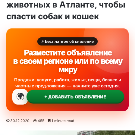
животных в Атланте, чтобы
спасти собак и кошек
⚡ Бесплатное объявление
Разместите объявление
в своем регионе или по всему
миру
Продажи, услуги, работа, жилье, вещи, бизнес и
частные предложения — начните уже сегодня.
🌍
+ ДОБАВИТЬ ОБЪЯВЛЕНИЕ
30.12.2020
455
1 minute read