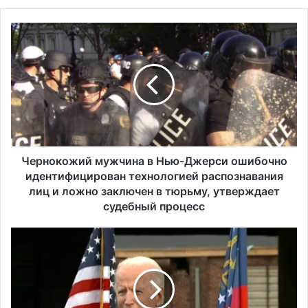
Ч
Исследование показало, что в Портленде
е
самый высокий уровень угона
р
автомобилей на душу населения в США
н
о
к
о
ж
и
й
Чернокожий мужчина в Нью-Джерси ошибочно
м
идентифицирован технологией распознавания
у
лиц и ложно заключен в тюрьму, утверждает
ж
судебный процесс
ч
и
Б
н
а
а
й
в
д
Н
е
ь
н