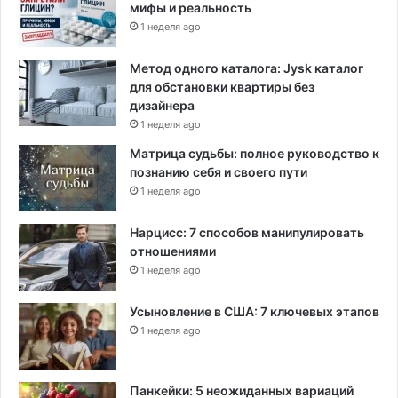
ж
мифы и реальность
т
д
1 неделя ago
а
е
Метод одного каталога: Jysk каталог
т
для обстановки квартиры без
с
дизайнера
у
1 неделя ago
д
Матрица судьбы: полное руководство к
е
познанию себя и своего пути
б
1 неделя ago
н
ы
й
Нарцисс: 7 способов манипулировать
п
отношениями
р
1 неделя ago
о
ц
Усыновление в США: 7 ключевых этапов
е
1 неделя ago
с
с
Панкейки: 5 неожиданных вариаций