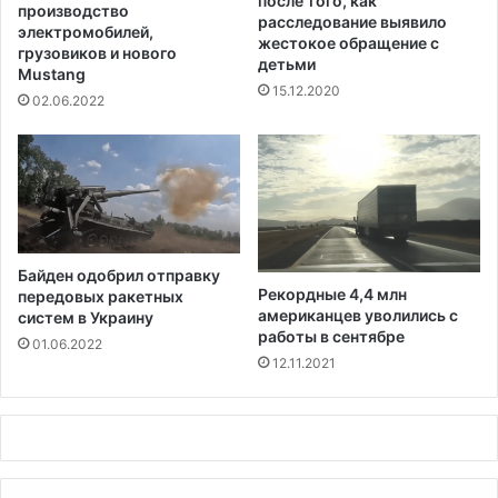
после того, как
р
и
производство
расследование выявило
а
и
электромобилей,
жестокое обращение с
с
в
грузовиков и нового
детьми
п
Mustang
п
15.12.2020
о
о
02.06.2022
з
с
н
л
а
е
в
д
а
н
н
и
и
е
Байден одобрил отправку
я
д
Рекордные 4,4 млн
передовых ракетных
л
н
американцев уволились с
систем в Украину
и
и
работы в сентябре
01.06.2022
ц
п
12.11.2021
и
е
л
р
о
е
ж
д
н
в
о
т