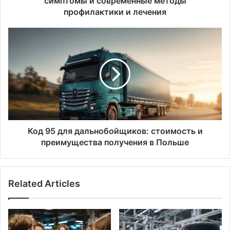
симптомы и современные методы
профилактики и лечения
Код
95
для
дальнобойщиков:
стоимость
и
преимущества
получения
в
Польше
Код 95 для дальнобойщиков: стоимость и
преимущества получения в Польше
Related Articles