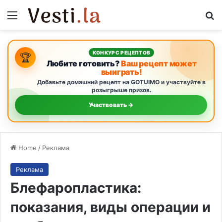
Menu
Se
КОНКУРС РЕЦЕПТОВ
🏆
Любите готовить?
Ваш рецепт может
выиграть!
Добавьте домашний рецепт на GOTUIMO и участвуйте в
розыгрыше призов.
Участвовать →
Home
/
Реклама
Реклама
Блефаропластика:
показания, виды операции и