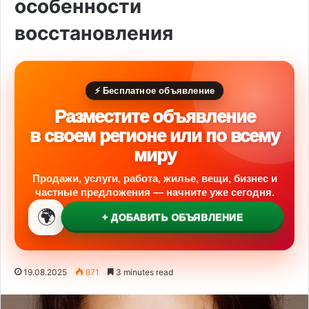
особенности
восстановления
⚡ Бесплатное объявление
Разместите объявление
в своем регионе или по всему
миру
Продажи, услуги, работа, жилье, вещи, бизнес и
частные предложения — начните уже сегодня.
🌍
+ ДОБАВИТЬ ОБЪЯВЛЕНИЕ
19.08.2025
871
3 minutes read