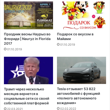
н
к
и
р
е
а
н
и
а
н
п
е
Праздник весны Наурыз во
Подарок со вкусом в
о
с
Флориде | Nauryz in Florida
Майами
л
н
2017
01.10.2019
у
о
01.10.2019
ч
в
е
а
н
о
и
б
е
о
п
с
е
т
р
р
Tesla отзывает 53 822
Трамп через несколько
в
я
автомобилей с функцией
месяцев вернется в
о
ю
«полного автономного
социальные сети со своей
г
вождения»
т
собственной платформой
о
с
02.02.2022
22.03.2021