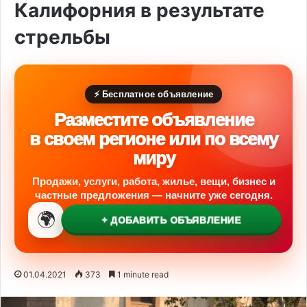
Калифорния в результате
стрельбы
⚡ Бесплатное объявление
Разместите объявление
в своем регионе или по всему
миру
Продажи, услуги, работа, жилье, вещи, бизнес и
частные предложения — начните уже сегодня.
🌍
+ ДОБАВИТЬ ОБЪЯВЛЕНИЕ
01.04.2021
373
1 minute read