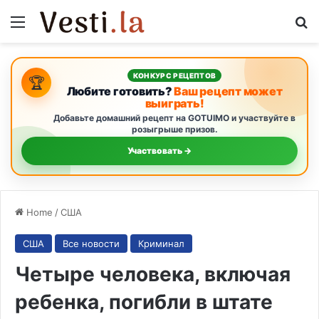
Menu
S
КОНКУРС РЕЦЕПТОВ
🏆
Любите готовить?
Ваш рецепт может
выиграть!
Добавьте домашний рецепт на GOTUIMO и участвуйте в
розыгрыше призов.
Участвовать →
Home
/
США
США
Все новости
Криминал
Четыре человека, включая
ребенка, погибли в штате