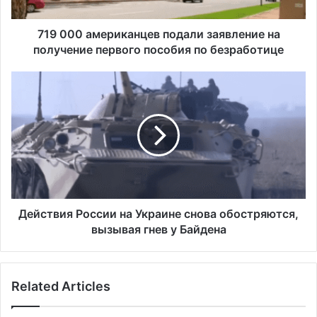
м
е
р
719 000 американцев подали заявление на
и
получение первого пособия по безработице
к
а
Д
н
е
ц
й
е
с
в
т
п
в
о
и
д
я
а
Р
л
о
Действия России на Украине снова обостряются,
и
с
вызывая гнев у Байдена
з
с
а
и
я
и
Related Articles
в
н
л
а
е
У