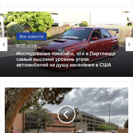
США
Все новости
13.06.2025
01.07.2026
Америка имеет огромный избыток сыра
7
Исследование показало, что в Портленде
самый высокий уровень угона
1
автомобилей на душу населения в США
9
0
0
0
а