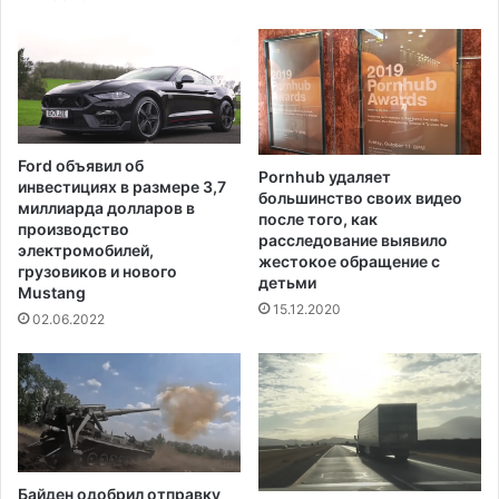
п
я
о
,
с
в
о
ы
б
з
и
ы
я
в
Ford объявил об
п
Pornhub удаляет
а
инвестициях в размере 3,7
большинство своих видео
о
я
миллиарда долларов в
после того, как
б
г
производство
расследование выявило
е
н
электромобилей,
жестокое обращение с
з
грузовиков и нового
е
детьми
Mustang
р
в
15.12.2020
а
у
02.06.2022
б
Б
о
а
т
й
и
д
ц
е
е
н
а
Байден одобрил отправку