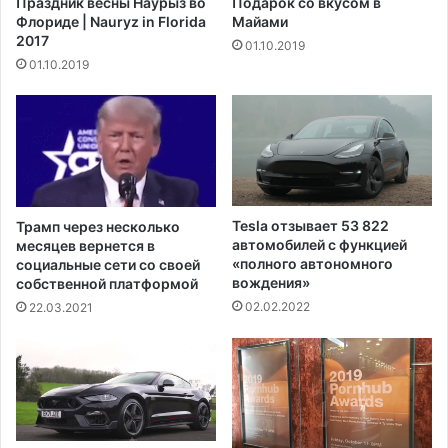
Праздник весны Наурыз во
Подарок со вкусом в
т
ч
Флориде | Nauryz in Florida
Майами
с
и
2017
01.10.2019
т
л
01.10.2019
в
а
и
с
я
о
С
г
Ш
л
А
а
в
ш
Г
е
Tesla отзывает 53 822
Трамп через несколько
е
н
автомобилей с функцией
месяцев вернется в
р
и
«полного автономного
социальные сети со своей
м
я
вождения»
собственной платформой
а
с
02.02.2022
22.03.2021
н
М
и
е
и
к
с
и
к