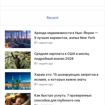
о
й
д
Recent
л
я
о
Аренда недвижимости в Нью-Йорке —
б
9 лучших вариантов, жилье New York
е
с
1 неделя ago
п
е
Средняя зарплата в США в месяц:
ч
подробный анализ 2026
е
1 неделя ago
н
и
Харам это: 15 шокирующих запретов в
я
исламе, о которых важно знать
б
1 неделя ago
е
з
Как быстро уснуть: 7 проверенных
о
способов для глубокого сна
п