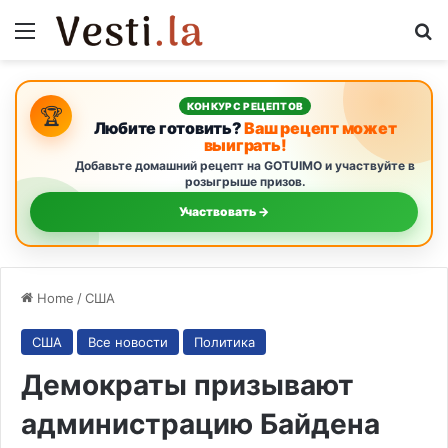
Menu
S
КОНКУРС РЕЦЕПТОВ
🏆
Любите готовить?
Ваш рецепт может
выиграть!
Добавьте домашний рецепт на GOTUIMO и участвуйте в
розыгрыше призов.
Участвовать →
Home
/
США
США
Все новости
Политика
Демократы призывают
администрацию Байдена