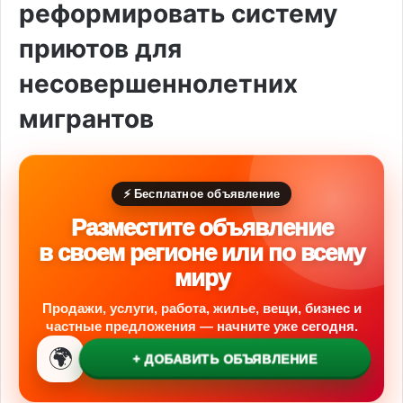
реформировать систему
приютов для
несовершеннолетних
мигрантов
⚡ Бесплатное объявление
Разместите объявление
в своем регионе или по всему
миру
Продажи, услуги, работа, жилье, вещи, бизнес и
частные предложения — начните уже сегодня.
🌍
+ ДОБАВИТЬ ОБЪЯВЛЕНИЕ