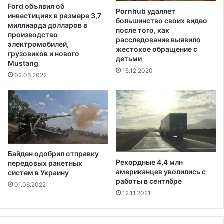
о
Ford объявил об
й
Pornhub удаляет
инвестициях в размере 3,7
большинство своих видео
,
миллиарда долларов в
после того, как
Г
производство
расследование выявило
о
электромобилей,
жестокое обращение с
н
грузовиков и нового
детьми
Mustang
д
15.12.2020
у
02.06.2022
р
а
с
о
м
и
Г
Байден одобрил отправку
в
Рекордные 4,4 млн
передовых ракетных
а
американцев уволились с
систем в Украину
т
работы в сентябре
01.06.2022
е
12.11.2021
м
а
л