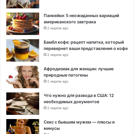
и
н
о
Панкейки: 5 неожиданных вариаций
в
американского завтрака
н
2 недели ago
и
к
Бамбл кофе: рецепт напитка, который
перевернет ваши представления о кофе
2 недели ago
Афродизиак для женщин: лучшие
природные патогены
2 недели ago
Что нужно для развода в США: 12
необходимых документов
2 недели ago
Секс с бывшим мужем — плюсы и
минусы