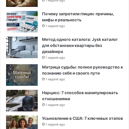
1 неделя ago
а
с
Почему запретили глицин: причины,
н
мифы и реальность
о
1 неделя ago
с
т
и
Метод одного каталога: Jysk каталог
г
для обстановки квартиры без
р
дизайнера
а
1 неделя ago
н
Матрица судьбы: полное руководство к
и
познанию себя и своего пути
ц
1 неделя ago
,
з
Нарцисс: 7 способов манипулировать
а
отношениями
я
в
1 неделя ago
и
л
Усыновление в США: 7 ключевых этапов
ч
1 неделя ago