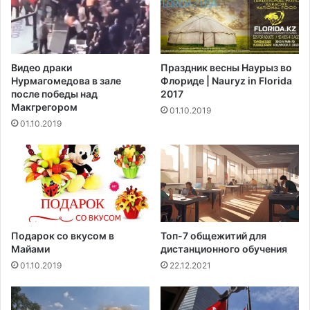
л
л
у
е
Б
н
а
в
Видео драки
Праздник весны Наурыз во
р
ч
Нурмагомедова в зале
Флориде | Nauryz in Florida
с
е
после победы над
2017
е
р
Макгрегором‍
01.10.2019
л
а
01.10.2019
о
ш
н
н
ы
е
й
п
о
б
е
Подарок со вкусом в
Топ-7 общежитий для
д
Майами
дистанционного обучения
о
01.10.2019
22.12.2021
й
Э
в