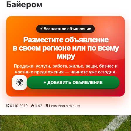
Байером
⚡ Бесплатное объявление
Разместите объявление
в своем регионе или по всему
миру
Продажи, услуги, работа, жилье, вещи, бизнес и
частные предложения — начните уже сегодня.
🌍
+ ДОБАВИТЬ ОБЪЯВЛЕНИЕ
01.10.2019
442
Less than a minute