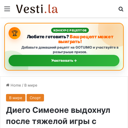
Menu
S
КОНКУРС РЕЦЕПТОВ
🏆
Любите готовить?
Ваш рецепт может
выиграть!
Добавьте домашний рецепт на GOTUIMO и участвуйте в
розыгрыше призов.
Участвовать →
Home
/
В мире
В мире
Спорт
Диего Симеоне выдохнул
после тяжелой игры с