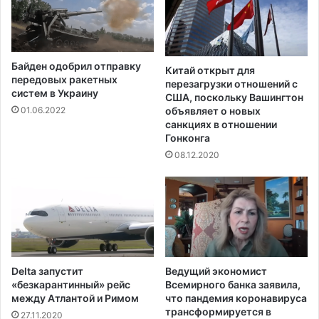
е
р
т
о
Байден одобрил отправку
н
Китай открыт для
передовых ракетных
перезагрузки отношений с
а
систем в Украину
США, поскольку Вашингтон
объявляет о новых
01.06.2022
санкциях в отношении
Гонконга
08.12.2020
Delta запустит
Ведущий экономист
«безкарантинный» рейс
Всемирного банка заявила,
между Атлантой и Римом
что пандемия коронавируса
трансформируется в
27.11.2020