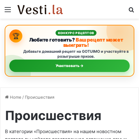
Menu
S
КОНКУРС РЕЦЕПТОВ
🏆
Любите готовить?
Ваш рецепт может
выиграть!
Добавьте домашний рецепт на GOTUIMO и участвуйте в
розыгрыше призов.
Участвовать →
Home
/
Происшествия
Происшествия
В категории «Происшествия» на нашем новостном