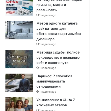
причины, мифы и
реальность
1 неделя ago
Метод одного каталога:
Jysk каталог для
обстановки квартиры без
дизайнера
1 неделя ago
Матрица судьбы: полное
руководство к познанию
себя и своего пути
1 неделя ago
Нарцисс: 7 способов
манипулировать
отношениями
1 неделя ago
Усыновление в США: 7
ключевых этапов
1 неделя ago