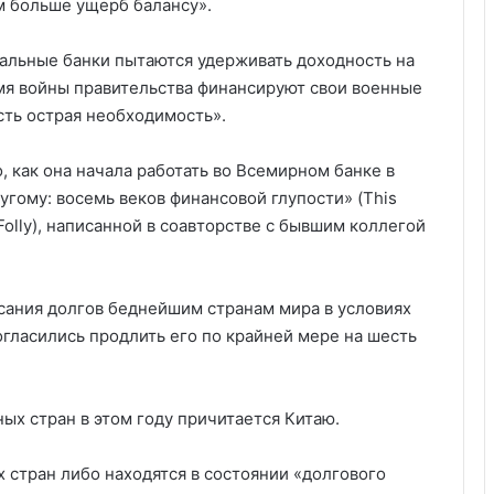
м больше ущерб балансу».
тральные банки пытаются удерживать доходность на
емя войны правительства финансируют свои военные
есть острая необходимость».
, как она начала работать во Всемирном банке в
ругому: восемь веков финансовой глупости» (This
al Folly), написанной в соавторстве с бывшим коллегой
сания долгов беднейшим странам мира в условиях
огласились продлить его по крайней мере на шесть
ых стран в этом году причитается Китаю.
 стран либо находятся в состоянии «долгового