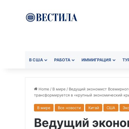
В США
РАБОТА
ИММИГРАЦИЯ
ТУ
Home
/
В мире
/
Ведущий экономист Всемирного
трансформируется в «крупный экономический кр
В мире
Все новости
Китай
США
Эк
Ведущий эконо