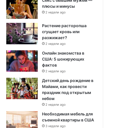
Секс с бывшим мужем —
плюсы и минусы
2 недели ago
Растение расторопша
сгущает кровь или
разжижает?
2 недели ago
Онлайн знакомства в
США: 5 шокирующих
фактов
2 недели ago
Детский день рождение в
Майами, как провести
праздник под открытым
небом
2 недели ago
Необходимая мебель для
съемной квартиры в США
3 недели ago