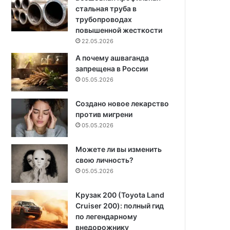
стальная труба в
трубопроводах
повышенной жесткости
22.05.2026
А почему ашваганда
запрещена в России
05.05.2026
Создано новое лекарство
против мигрени
05.05.2026
Можете ли вы изменить
свою личность?
05.05.2026
Крузак 200 (Toyota Land
Cruiser 200): полный гид
по легендарному
внедорожнику