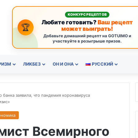
КОНКУРС РЕЦЕПТОВ
Любите готовить?
Ваш рецепт
🏆
может выиграть!
Добавьте домашний рецепт на GOTUIMO и
участвуйте в розыгрыше призов.
РИЗМ
ЛИКБЕЗ
ОН И ОНА
РУССКИЙ
 банка заявила, что пандемия коронавируса
изис»
ономика
мист Всемирного