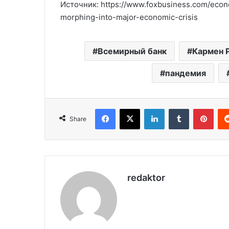
Источник: https://www.foxbusiness.com/eco
morphing-into-major-economic-crisis
Всемирный банк
Кармен 
пандемия
Facebook
X
LinkedIn
Tumblr
Pinterest
Share
redaktor