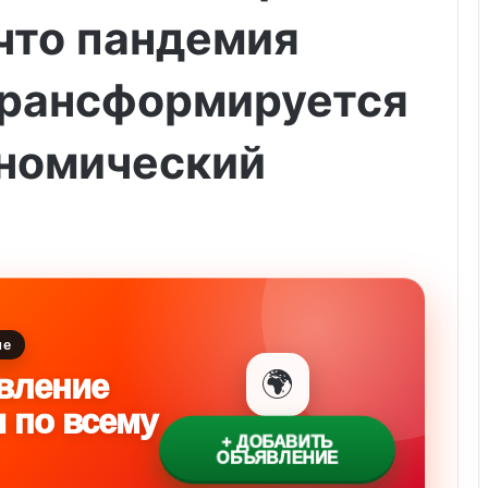
 что пандемия
трансформируется
ономический
ие
🌍
вление
и по всему
+ ДОБАВИТЬ
ОБЪЯВЛЕНИЕ