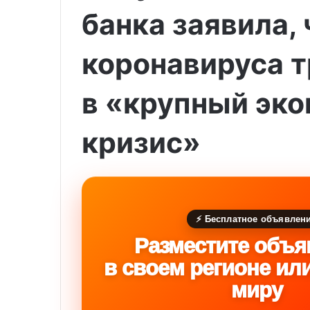
банка заявила,
коронавируса 
в «крупный эк
кризис»
⚡ Бесплатное объявлен
Разместите объя
в своем регионе ил
миру