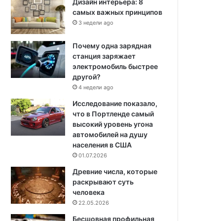
Дизайн интерьера: 8
самых важных принципов
3 недели ago
Почему одна зарядная
станция заряжает
электромобиль быстрее
другой?
4 недели ago
Исследование показало,
что в Портленде самый
высокий уровень угона
автомобилей на душу
населения в США
01.07.2026
Древние числа, которые
раскрывают суть
человека
22.05.2026
Бесшовная профильная