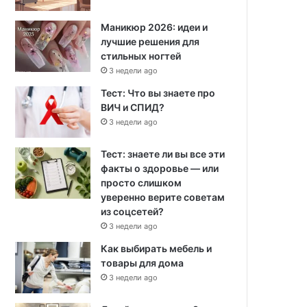
Маникюр 2026: идеи и
лучшие решения для
стильных ногтей
3 недели ago
Тест: Что вы знаете про
ВИЧ и СПИД?
3 недели ago
Тест: знаете ли вы все эти
факты о здоровье — или
просто слишком
уверенно верите советам
из соцсетей?
3 недели ago
Как выбирать мебель и
товары для дома
3 недели ago