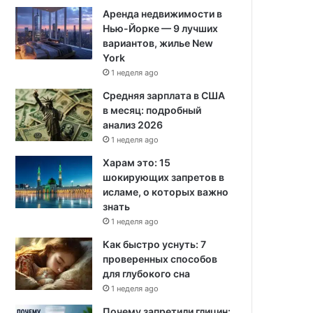
Аренда недвижимости в
Нью-Йорке — 9 лучших
вариантов, жилье New
York
1 неделя ago
Средняя зарплата в США
в месяц: подробный
анализ 2026
1 неделя ago
Харам это: 15
шокирующих запретов в
исламе, о которых важно
знать
1 неделя ago
Как быстро уснуть: 7
проверенных способов
для глубокого сна
1 неделя ago
Почему запретили глицин: