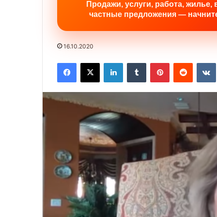
Продажи, услуги, работа, жилье, 
частные предложения — начните
16.10.2020
Facebook
X
LinkedIn
Tumblr
Pinterest
Reddit
VK